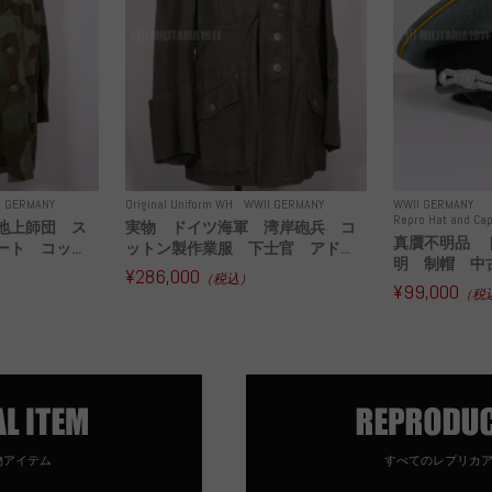
I GERMANY
Original Uniform WH
WWII GERMANY
WWII GERMANY
Repro Hat and Cap
地上師団 ス
実物 ドイツ海軍 湾岸砲兵 コ
真贋不明品 
ト コッ...
ットン製作業服 下士官 アド...
明 制帽 中
¥286,000
（税込）
¥99,000
（税
物アイテム
すべてのレプリカ