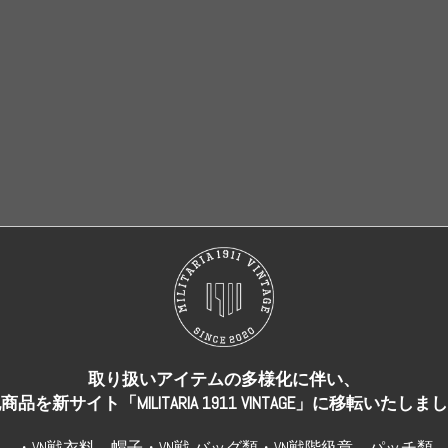
売り切れ
売り切れ
取り扱いアイテムの多様化に伴い、
商品を新サイト「MILITARIA 1911 VINTAGE」に移転いたしま
・VN戦衣料、帽子・VN戦 バッグ類・VN戦階級章、パッチ類