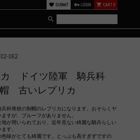
favorite
SUBMIT
vpn_key
LOGIN
shopping_cart
CART
0
search
02-062
リカ ドイツ陸軍 騎兵科
制帽 古いレプリカ
騎兵科将校の制帽のレプリカになります。おそらくヤ
いますが、プルーフがありません。
生地が用いられており、近年見ない綺麗な騎兵らしい
います。
の色味がとても綺麗です。とっぷも高すぎずですの