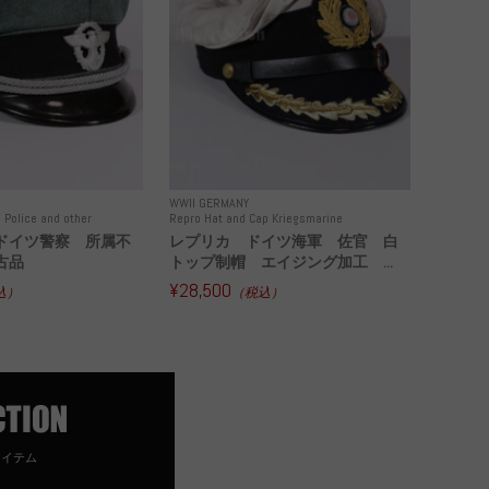
WWII GERMANY
 Police and other
Repro Hat and Cap Kriegsmarine
ドイツ警察 所属不
レプリカ ドイツ海軍 佐官 白
古品
トップ制帽 エイジング加工 ...
¥28,500
込）
（税込）
アイテム