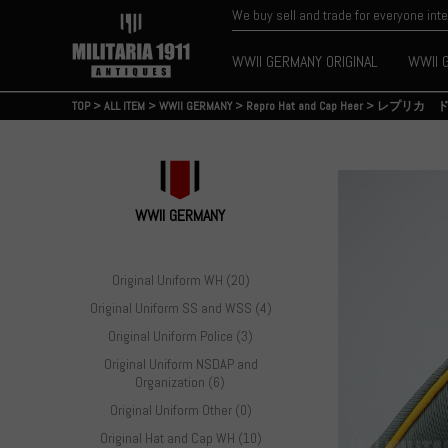
We buy sell and trade for everyone int
WWII GERMANY ORIGINAL
WWII 
TOP
>
ALL ITEM
>
WWII GERMANY
>
Repro Hat and Cap Heer
>
レプリカ 
WWII GERMANY
Original Uniform WH (20)
Original Uniform SS and WSS (4)
Original Uniform Police (3)
Original Uniform NSDAP and
Organization (6)
Original Uniform Other (0)
Original Hat and Cap WH (10)