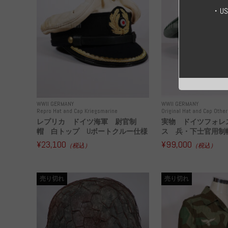
・U
WWII GERMANY
WWII GERMANY
Repro Hat and Cap Kriegsmarine
Original Hat and Cap Other
レプリカ ドイツ海軍 尉官制
実物 ドイツフォレ
帽 白トップ Uボートクルー仕様
ス 兵・下士官用制帽
¥23,100
¥99,000
（税込）
（税込）
売り切れ
売り切れ