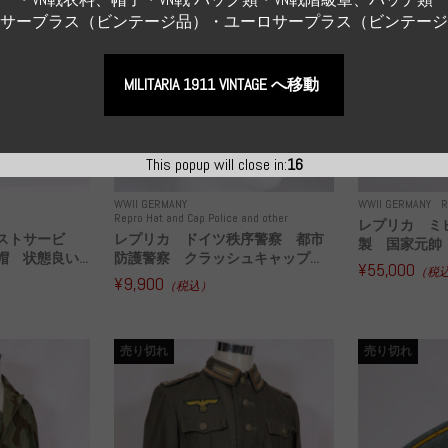
Sサーブラス（ビンテージ品）・ユーロサープラス（ビンテー
MILITARIA 1911 VINTAGE へ移動
This popup will close in:
15
WWII GERMANY
WWII GERMANY
R
Repro Hat and Cap Police and other
レプリカ ミ
ストサービ
レプリカ ドイツ秩序警察 都市
製 国家元帥 
 状態良い...
防護警察 クラッシュキャップ...
¥55,000
（税
¥9,900
（税込）
売り切れ
売り切れ