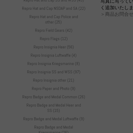
Repro Hat and Cap SS and WSS (45)
写真に写って
く追加いたし
Repro Hat and Cap NSDAP and SA (22)
＞商品お問合せ
Repro Hat and Cap Police and
other (25)
Repro Field Gears (42)
Repro Flags (12)
Repro Insignia Heer (56)
Repro Insignia Luftwaffe (4)
Repro Insignia Kriegsmarine (8)
Repro Insignia SS and WSS (97)
Repro Insignia other (21)
Repro Paper and Photo (9)
Repro Badge and Medal Common (26)
Repro Badge and Medal Heer and
SS (15)
Repro Badge and Medal Luftwaffe (9)
Repro Badge and Medal
Kriegsmarine (26)