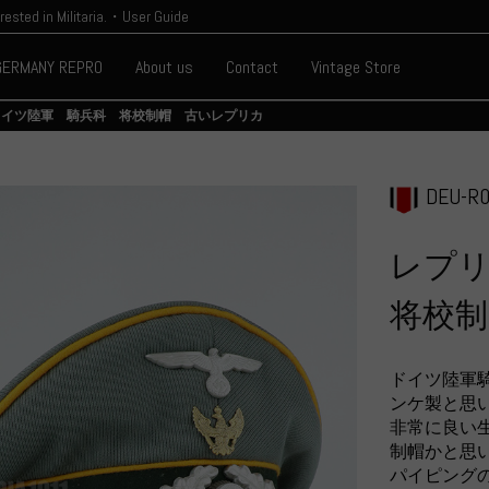
erested in Militaria.・User Guide
GERMANY REPRO
About us
Contact
Vintage Store
ドイツ陸軍 騎兵科 将校制帽 古いレプリカ
DEU-R0
レプ
将校
ドイツ陸軍
ンケ製と思
非常に良い
制帽かと思
パイピング