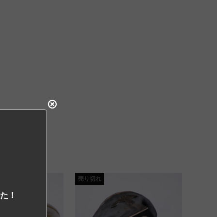
売り切れ
した！