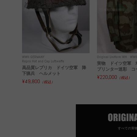
WWII GERMANY
Original Uniform WH
WWI
Repro Hat and Cap Luftwaffe
実物 ドイツ空軍 
高品質レプリカ ドイツ空軍 降
プリンター迷彩 コー
下猟兵 ヘルメット
¥220,000
（税込）
¥49,800
（税込）
すべての実