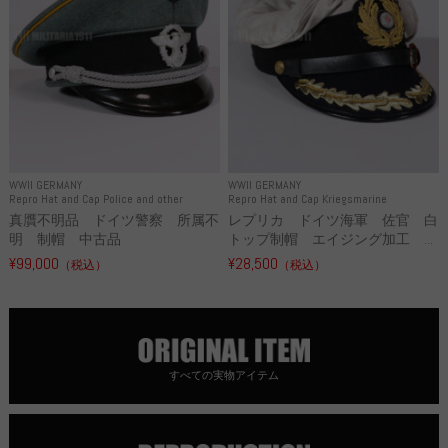
WWII GERMANY
WWII GERMANY
Repro Hat and Cap Police and other
Repro Hat and Cap Kriegsmarine
真贋不明品 ドイツ警察 所属不
レプリカ ドイツ海軍 佐官 白
明 制帽 中古品
トップ制帽 エイジング加工 ...
¥99,000
¥28,500
（税込）
（税込）
すべての実物アイテム