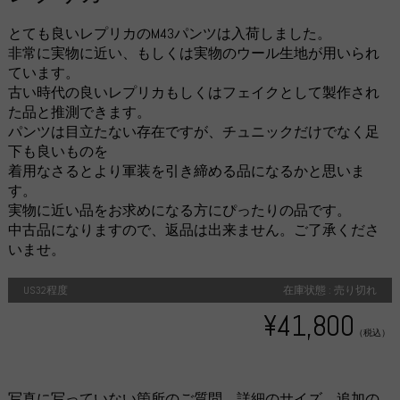
とても良いレプリカのM43パンツは入荷しました。
非常に実物に近い、もしくは実物のウール生地が用いられ
ています。
古い時代の良いレプリカもしくはフェイクとして製作され
た品と推測できます。
パンツは目立たない存在ですが、チュニックだけでなく足
下も良いものを
着用なさるとより軍装を引き締める品になるかと思いま
す。
実物に近い品をお求めになる方にぴったりの品です。
中古品になりますので、返品は出来ません。ご了承くださ
いませ。
US32程度
在庫状態 : 売り切れ
¥41,800
（税込）
写真に写っていない箇所のご質問、詳細のサイズ、追加の