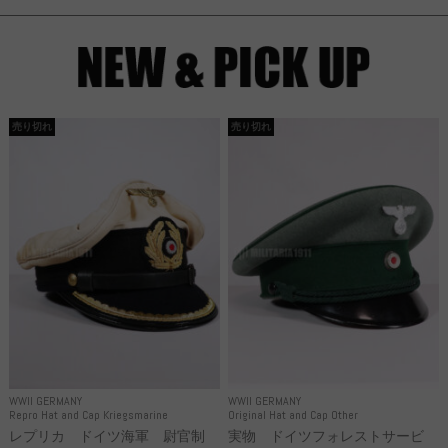
売り切れ
売り切れ
WWII GERMANY
WWII GERMANY
Repro Hat and Cap Kriegsmarine
Original Hat and Cap Other
レプリカ ドイツ海軍 尉官制
実物 ドイツフォレストサービ