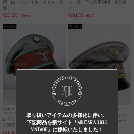
帽 白トップ Uボートクルー仕
ス 兵・下士官用制帽 状態良
様
い...
¥23,100
¥99,000
（税込）
（税込）
売り切れ
売り切れ
WWII GERMANY
WWII GERMANY
Repro Uniforms WH
Repro Hat and Cap Police and other
取り扱いアイテムの多様化に伴い、
レプリカ ミヒャエル・ヤンケ
レプリカ ドイツ秩序警察 都市
製 国家元帥 ヘルマン・ゲー
下記商品を新サイト「MILITARIA 1911
防護警察 クラッシュキャップ...
リ...
VINTAGE」に移転いたしました！
¥9,900
（税込）
¥55,000