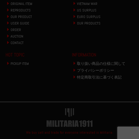
ORIGINAL ITEM
VIETNAM WAR
REPRODUCTS
US SURPLUS
OUR PRODUCT
EURO SURPLUS
USER GUIDE
OUR PRODUCTS
ORDER
AUCTION
CONTACT
HOT TOPIC
INFORMATION
PICKUP ITEM
取り扱い商品の仕様に関して
プライバシーポリシー
特定商取引法に基づく表記
We buy sell and trade for everyone interested in Militaria.