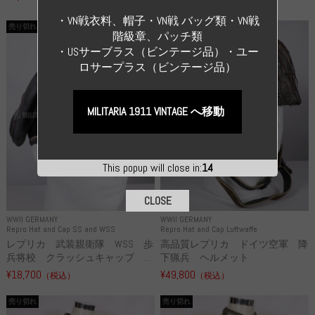
（税込）
・VN戦衣料、帽子・VN戦 バッグ類・VN戦
売り切れ
売り切れ
階級章、パッチ類
・USサーブラス（ビンテージ品）・ユー
ロサープラス（ビンテージ品）
MILITARIA 1911 VINTAGE へ移動
This popup will close in:
14
CLOSE
WWII GERMANY
WWII GERMANY
Repro Hat and Cap SS and WSS
Repro Hat and Cap Luftwaffe
レプリカ 武装親衛隊 WSS 歩
高品質レプリカ ドイツ空軍 降
兵将校 クラッシュキャップ ...
下猟兵 ヘルメット
¥18,700
¥49,800
（税込）
（税込）
売り切れ
売り切れ