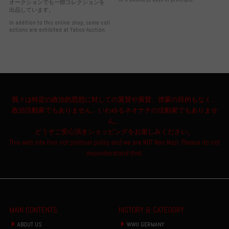
オークションでも一部コレクションを
出品しています。
In addition to this online shop, some coll
ections are exhibited at Yahoo Auction.
我々は特定の政治的思想に対しての翼賛や賞賛、啓蒙の目的もなく、
政治活動家でもありません。いわゆるネオナチの活動家でもありませ
ん。
どうぞご安心頂きショッピングをお楽しみください。
This web site has not political policy and we are NOT Neo Nazi. Please do not
misunderstand that.
MAIN CONTENTS
HISTORY & CATEGORY
ABOUT US
WWII GERMANY