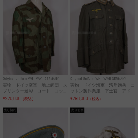
Original Uniform WH
WWII GERMANY
Original Uniform WH
WWII GERMANY
実物 ドイツ空軍 地上師団 ス
実物 ドイツ海軍 湾岸砲兵 コ
プリンター迷彩 コート コッ...
ットン製作業服 下士官 アド...
¥220,000
¥286,000
（税込）
（税込）
売り切れ
売り切れ