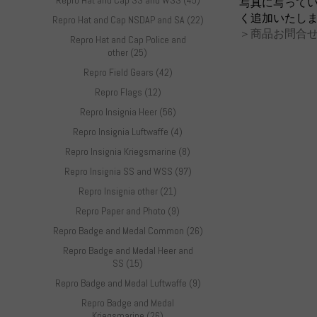
Repro Hat and Cap SS and WSS (45)
写真に写って
く追加いたし
Repro Hat and Cap NSDAP and SA (22)
＞商品お問合せ
Repro Hat and Cap Police and
other (25)
Repro Field Gears (42)
Repro Flags (12)
Repro Insignia Heer (56)
Repro Insignia Luftwaffe (4)
Repro Insignia Kriegsmarine (8)
Repro Insignia SS and WSS (97)
Repro Insignia other (21)
Repro Paper and Photo (9)
Repro Badge and Medal Common (26)
Repro Badge and Medal Heer and
SS (15)
Repro Badge and Medal Luftwaffe (9)
Repro Badge and Medal
Kriegsmarine (26)