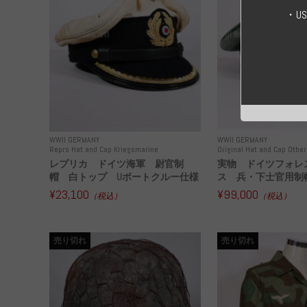
・U
WWII GERMANY
WWII GERMANY
Repro Hat and Cap Kriegsmarine
Original Hat and Cap Other
レプリカ ドイツ海軍 尉官制
実物 ドイツフォレ
帽 白トップ Uボートクルー仕様
ス 兵・下士官用制帽
¥23,100
¥99,000
（税込）
（税込）
売り切れ
売り切れ