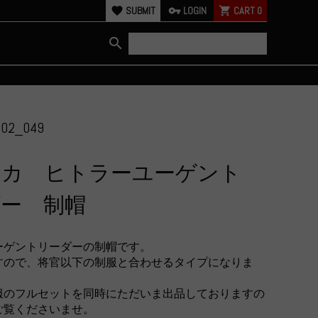
favorite
SUBMIT
vpn_key
LOGIN
shopping_cart
CART
0
search
002_049
リカ ヒトラーユーゲント
ー 制帽
ーゲントリーダーの制帽です。
すので、将官以下の制服と合わせるタイプになりま
服のフルセットを同時にただいま出品しておりますの
ご覧くださいませ。