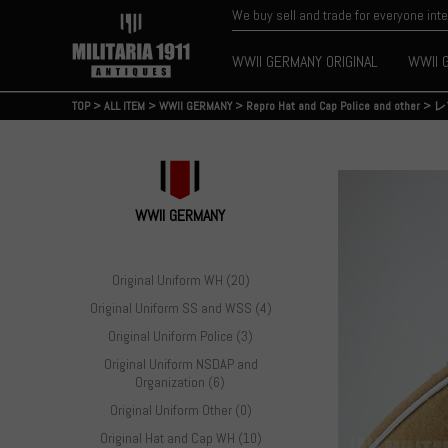
We buy sell and trade for everyone int
WWII GERMANY ORIGINAL
WWII 
TOP
>
ALL ITEM
>
WWII GERMANY
>
Repro Hat and Cap Police and other
>
レ
WWII GERMANY
Original Uniform WH (20)
Original Uniform SS and WSS (4)
Original Uniform Police (3)
Original Uniform NSDAP and
Organization (6)
Original Uniform Other (0)
Original Hat and Cap WH (10)