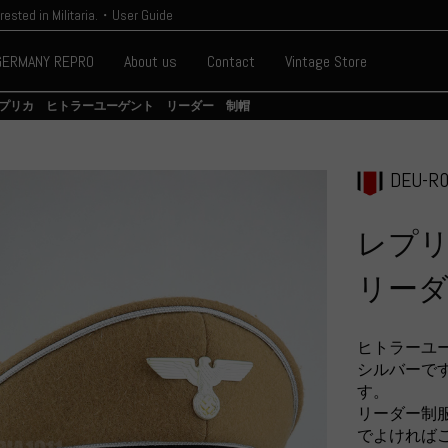
erested in Militaria.・User Guide
GERMANY REPRO
About us
Contact
Vintage Store
プリカ ヒトラーユーゲント リーダー 制帽
DEU-R
レプ
リーダ
ヒトラーユ
シルバーで
す。
リーダー制
でよければ