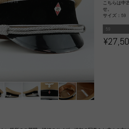
こちらは中
せ。
サイズ：59
59
¥27,5