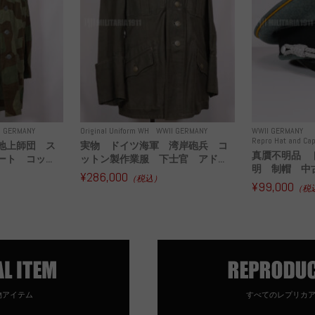
I GERMANY
Original Uniform WH
WWII GERMANY
WWII GERMANY
Repro Hat and Cap
地上師団 ス
実物 ドイツ海軍 湾岸砲兵 コ
真贋不明品 
ト コッ...
ットン製作業服 下士官 アド...
明 制帽 中
¥286,000
（税込）
¥99,000
（税
物アイテム
すべてのレプリカ