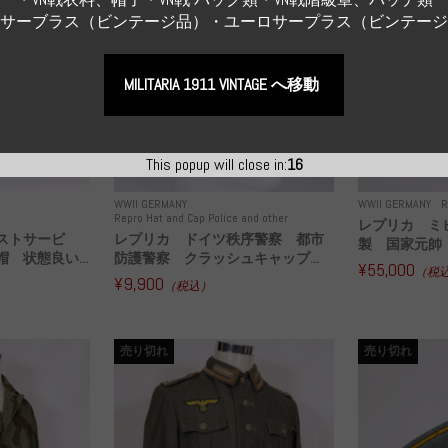
Sサーブラス（ビンテージ品）・ユーロサープラス（ビンテー
MILITARIA 1911 VINTAGE へ移動
This popup will close in:
15
WWII GERMANY
WWII GERMANY
R
Repro Hat and Cap Police and other
レプリカ ミ
ストサービ
レプリカ ドイツ秩序警察 都市
製 国家元帥 
 状態良い...
防護警察 クラッシュキャップ...
¥55,000
（税
¥9,900
（税込）
売り切れ
売り切れ