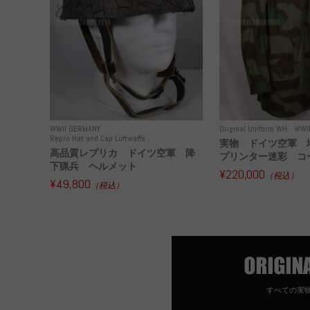
WWII GERMANY
Original Uniform WH
WWI
Repro Hat and Cap Luftwaffe
実物 ドイツ空軍 
高品質レプリカ ドイツ空軍 降
プリンター迷彩 コー
下猟兵 ヘルメット
¥220,000
（税込）
¥49,800
（税込）
すべての実