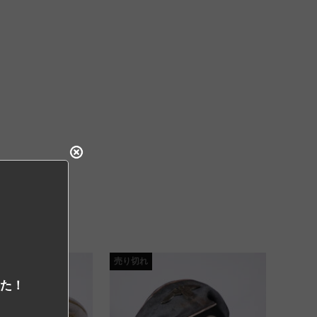
売り切れ
した！