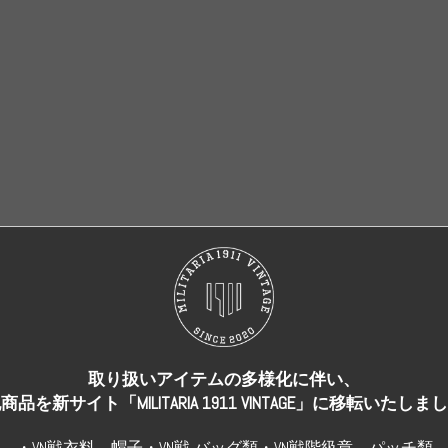
売り切れ
売り切れ
取り扱いアイテムの多様化に伴い、
商品を新サイト「MILITARIA 1911 VINTAGE」に移転いたしま
・VN戦衣料、帽子・VN戦 バッグ類・VN戦階級章、パッチ類