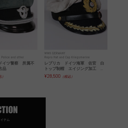
WWII GERMANY
 Police and other
Repro Hat and Cap Kriegsmarine
ドイツ警察 所属不
レプリカ ドイツ海軍 佐官 白
古品
トップ制帽 エイジング加工 ...
¥28,500
込）
（税込）
アイテム