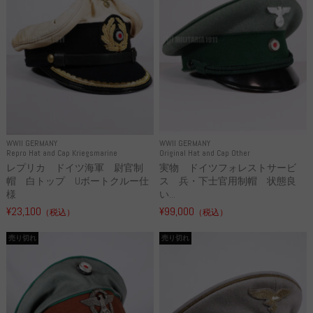
WWII GERMANY
WWII GERMANY
Repro Hat and Cap Kriegsmarine
Original Hat and Cap Other
レプリカ ドイツ海軍 尉官制
実物 ドイツフォレストサービ
帽 白トップ Uボートクルー仕
ス 兵・下士官用制帽 状態良
様
い...
¥23,100
¥99,000
（税込）
（税込）
売り切れ
売り切れ