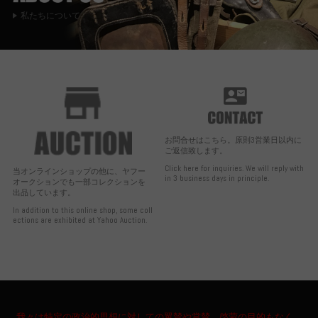
私たちについて
お問合せはこちら。原則3営業日以内に
ご返信致します。
Click here for inquiries. We will reply with
当オンラインショップの他に、ヤフー
in 3 business days in principle.
オークションでも一部コレクションを
出品しています。
In addition to this online shop, some coll
ections are exhibited at Yahoo Auction.
我々は特定の政治的思想に対しての翼賛や賞賛、啓蒙の目的もなく、