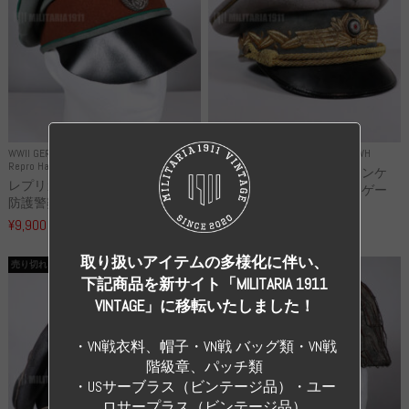
WWII GERMANY
WWII GERMANY
Repro Uniforms WH
Repro Hat and Cap Police and other
レプリカ ミヒャエル・ヤンケ
レプリカ ドイツ秩序警察 都市
製 国家元帥 ヘルマン・ゲー
防護警察 クラッシュキャップ...
リ...
¥9,900
（税込）
¥55,000
（税込）
取り扱いアイテムの多様化に伴い、
売り切れ
売り切れ
下記商品を新サイト「MILITARIA 1911
VINTAGE」に移転いたしました！
・VN戦衣料、帽子・VN戦 バッグ類・VN戦
階級章、パッチ類
・USサーブラス（ビンテージ品）・ユー
ロサープラス（ビンテージ品）