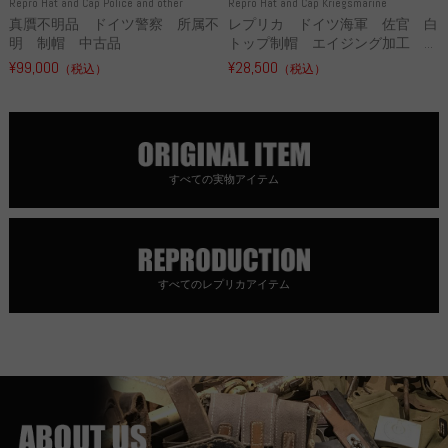
Repro Hat and Cap Police and other
Repro Hat and Cap Kriegsmarine
真贋不明品 ドイツ警察 所属不
レプリカ ドイツ海軍 佐官 白
明 制帽 中古品
トップ制帽 エイジング加工 ...
¥99,000
¥28,500
（税込）
（税込）
すべての実物アイテム
すべてのレプリカアイテム