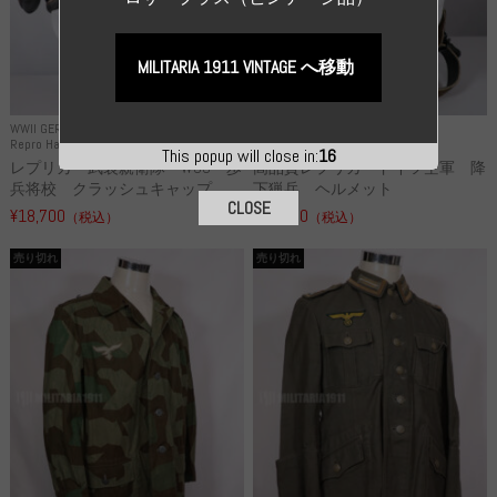
MILITARIA 1911 VINTAGE へ移動
WWII GERMANY
WWII GERMANY
Repro Hat and Cap SS and WSS
Repro Hat and Cap Luftwaffe
This popup will close in:
15
レプリカ 武装親衛隊 WSS 歩
高品質レプリカ ドイツ空軍 降
兵将校 クラッシュキャップ ...
下猟兵 ヘルメット
CLOSE
¥18,700
¥49,800
（税込）
（税込）
売り切れ
売り切れ