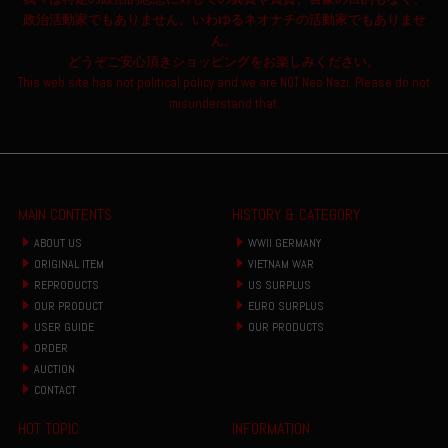
政治活動家でもありません。いわゆるネオナチの活動家でもありませ
ん。
どうぞご安心頂きショッピングをお楽しみください。
This web site has not political policy and we are NOT Neo Nazi. Please do not
misunderstand that.
MAIN CONTENTS
HISTORY & CATEGORY
ABOUT US
WWII GERMANY
ORIGINAL ITEM
VIETNAM WAR
REPRODUCTS
US SURPLUS
OUR PRODUCT
EURO SURPLUS
USER GUIDE
OUR PRODUCTS
ORDER
AUCTION
CONTACT
HOT TOPIC
INFORMATION