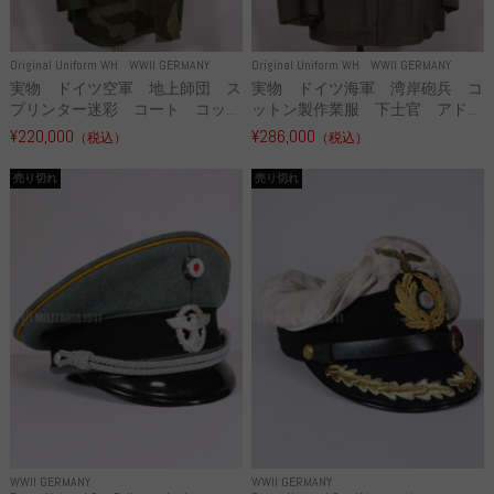
Original Uniform WH
WWII GERMANY
Original Uniform WH
WWII GERMANY
実物 ドイツ空軍 地上師団 ス
実物 ドイツ海軍 湾岸砲兵 コ
プリンター迷彩 コート コッ...
ットン製作業服 下士官 アド...
¥220,000
¥286,000
（税込）
（税込）
売り切れ
売り切れ
WWII GERMANY
WWII GERMANY