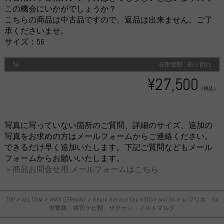
この機会にいかがでしょうか？
こちらの商品は中古品ですので、返品は出来ません。ご了
承くださいませ。
サイズ：56
56
在庫状態 : 売り切れ
¥27,500
（税込）
写真に写っていない箇所のご質問、詳細のサイズ、追加の
写真をお求めの方はメールフォームからご連絡ください。
できるだけ早く追加いたします。下記ご質問などもメール
フォームからお願いいたします。
＞商品お問合せ用 メールフォームはこちら
TOP
>
ALL ITEM
>
WWII GERMANY
>
Repro Hat and Cap NSDAP and SA
>
レプリカ SA
突撃隊 将官ケピ帽 ザクセン・ノルトマルク