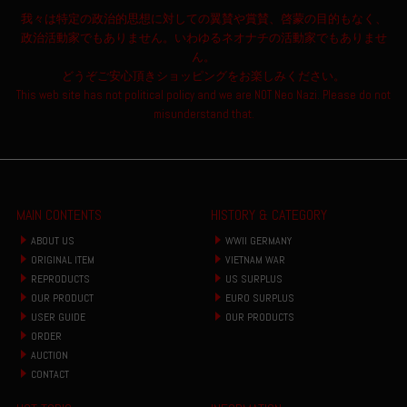
我々は特定の政治的思想に対しての翼賛や賞賛、啓蒙の目的もなく、
政治活動家でもありません。いわゆるネオナチの活動家でもありませ
ん。
どうぞご安心頂きショッピングをお楽しみください。
This web site has not political policy and we are NOT Neo Nazi. Please do not
misunderstand that.
MAIN CONTENTS
HISTORY & CATEGORY
ABOUT US
WWII GERMANY
ORIGINAL ITEM
VIETNAM WAR
REPRODUCTS
US SURPLUS
OUR PRODUCT
EURO SURPLUS
USER GUIDE
OUR PRODUCTS
ORDER
AUCTION
CONTACT