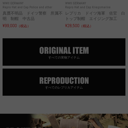
WWII GERMANY
WWII GERMANY
Repro Hat and Cap Police and other
Repro Hat and Cap Kriegsmarine
真贋不明品 ドイツ警察 所属不
レプリカ ドイツ海軍 佐官 白
明 制帽 中古品
トップ制帽 エイジング加工 ...
¥99,000
¥28,500
（税込）
（税込）
すべての実物アイテム
すべてのレプリカアイテム