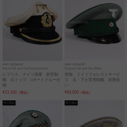
WWII GERMANY
WWII GERMANY
Repro Hat and Cap Kriegsmarine
Original Hat and Cap Other
レプリカ ドイツ海軍 尉官制
実物 ドイツフォレストサービ
帽 白トップ Uボートクルー仕
ス 兵・下士官用制帽 状態良
様
い...
¥23,100
¥99,000
（税込）
（税込）
売り切れ
売り切れ