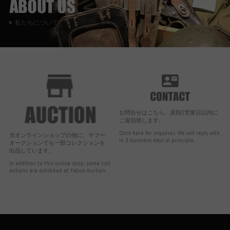
私たちについて
お問合せはこちら。原則3営業日以内に
ご返信致します。
Click here for inquiries. We will reply with
当オンラインショップの他に、ヤフー
in 3 business days in principle.
オークションでも一部コレクションを
出品しています。
In addition to this online shop, some coll
ections are exhibited at Yahoo Auction.