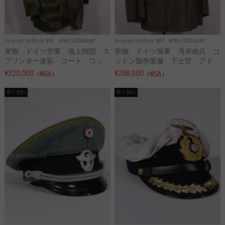
Original Uniform WH
WWII GERMANY
Original Uniform WH
WWII GERMANY
実物 ドイツ空軍 地上師団 ス
実物 ドイツ海軍 湾岸砲兵 コ
プリンター迷彩 コート コッ...
ットン製作業服 下士官 アド...
¥220,000
¥286,000
（税込）
（税込）
売り切れ
売り切れ