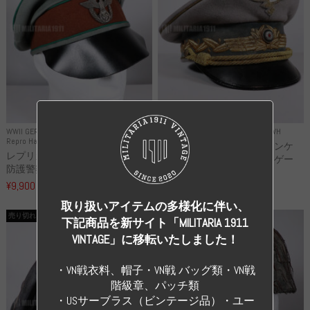
WWII GERMANY
WWII GERMANY
Repro Uniforms WH
Repro Hat and Cap Police and other
レプリカ ミヒャエル・ヤンケ
レプリカ ドイツ秩序警察 都市
製 国家元帥 ヘルマン・ゲー
防護警察 クラッシュキャップ...
リ...
¥9,900
（税込）
¥55,000
（税込）
取り扱いアイテムの多様化に伴い、
売り切れ
売り切れ
下記商品を新サイト「MILITARIA 1911
VINTAGE」に移転いたしました！
・VN戦衣料、帽子・VN戦 バッグ類・VN戦
階級章、パッチ類
・USサーブラス（ビンテージ品）・ユー