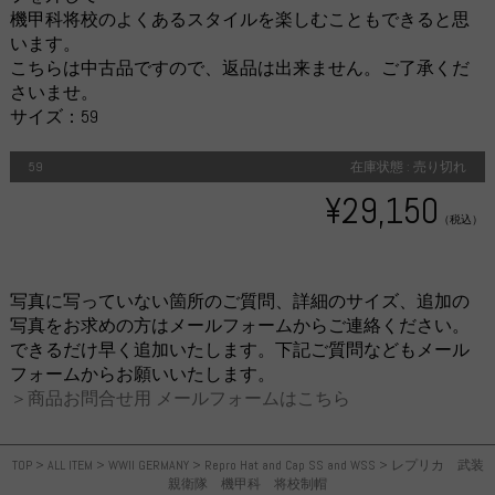
機甲科将校のよくあるスタイルを楽しむこともできると思
います。
こちらは中古品ですので、返品は出来ません。ご了承くだ
さいませ。
サイズ：59
59
在庫状態 : 売り切れ
¥29,150
（税込）
写真に写っていない箇所のご質問、詳細のサイズ、追加の
写真をお求めの方はメールフォームからご連絡ください。
できるだけ早く追加いたします。下記ご質問などもメール
フォームからお願いいたします。
＞商品お問合せ用 メールフォームはこちら
TOP
>
ALL ITEM
>
WWII GERMANY
>
Repro Hat and Cap SS and WSS
>
レプリカ 武装
親衛隊 機甲科 将校制帽