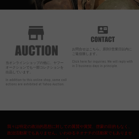
お問合せはこちら。原則3営業日以内に
ご返信致します。
Click here for inquiries. We will reply with
当オンラインショップの他に、ヤフー
in 3 business days in principle.
オークションでも一部コレクションを
出品しています。
In addition to this online shop, some coll
ections are exhibited at Yahoo Auction.
我々は特定の政治的思想に対しての翼賛や賞賛、啓蒙の目的もなく、
政治活動家でもありません。いわゆるネオナチの活動家でもありませ