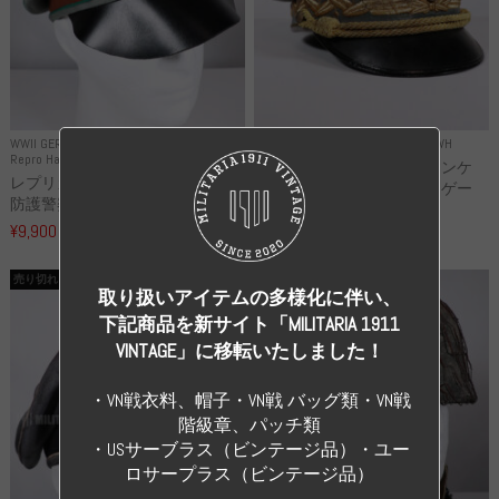
WWII GERMANY
WWII GERMANY
Repro Uniforms WH
Repro Hat and Cap Police and other
レプリカ ミヒャエル・ヤンケ
レプリカ ドイツ秩序警察 都市
製 国家元帥 ヘルマン・ゲー
防護警察 クラッシュキャップ...
リ...
¥9,900
（税込）
¥55,000
（税込）
売り切れ
売り切れ
取り扱いアイテムの多様化に伴い、
下記商品を新サイト「MILITARIA 1911
VINTAGE」に移転いたしました！
・VN戦衣料、帽子・VN戦 バッグ類・VN戦
階級章、パッチ類
・USサーブラス（ビンテージ品）・ユー
ロサープラス（ビンテージ品）