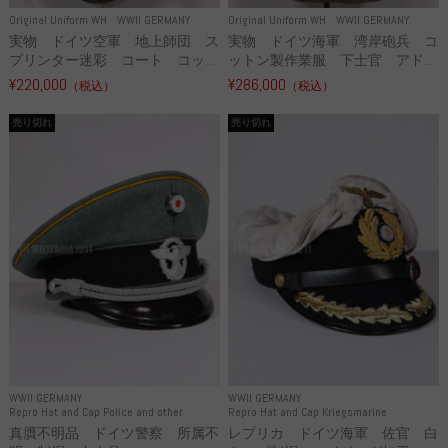
Original Uniform WH
WWII GERMANY
Original Uniform WH
WWII GERMANY
実物 ドイツ空軍 地上師団 ス
実物 ドイツ海軍 湾岸砲兵 コ
プリンター迷彩 コート コッ...
ットン製作業服 下士官 アド...
¥220,000
¥286,000
（税込）
（税込）
売り切れ
売り切れ
WWII GERMANY
WWII GERMANY
Repro Hat and Cap Police and other
Repro Hat and Cap Kriegsmarine
真贋不明品 ドイツ警察 所属不
レプリカ ドイツ海軍 佐官 白