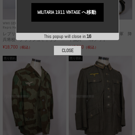
MILITARIA 1911 VINTAGE へ移動
WWII GERMANY
WWII GERMANY
Repro Hat and Cap SS and WSS
Repro Hat and Cap Luftwaffe
レプリカ 武装親衛隊 WSS 歩
高品質レプリカ ドイツ空軍 降
This popup will close in:
15
兵将校 クラッシュキャップ ...
下猟兵 ヘルメット
¥18,700
¥49,800
（税込）
（税込）
CLOSE
売り切れ
売り切れ