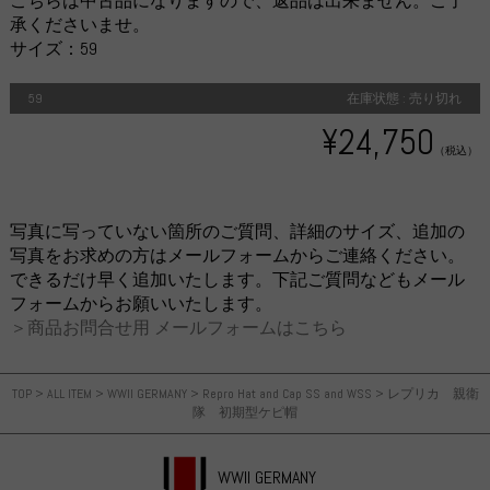
こちらは中古品になりますので、返品は出来ません。ご了
承くださいませ。
サイズ：59
59
在庫状態 : 売り切れ
¥24,750
（税込）
写真に写っていない箇所のご質問、詳細のサイズ、追加の
写真をお求めの方はメールフォームからご連絡ください。
できるだけ早く追加いたします。下記ご質問などもメール
フォームからお願いいたします。
＞商品お問合せ用 メールフォームはこちら
TOP
>
ALL ITEM
>
WWII GERMANY
>
Repro Hat and Cap SS and WSS
>
レプリカ 親衛
隊 初期型ケピ帽
WWII GERMANY