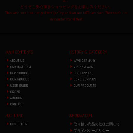
ん。
どうぞご安心頂きショッピングをお楽しみください。
This web site has not political policy and we are NOT Neo Nazi. Please do not
misunderstand that.
MAIN CONTENTS
HISTORY & CATEGORY
ABOUT US
WWII GERMANY
ORIGINAL ITEM
VIETNAM WAR
REPRODUCTS
US SURPLUS
OUR PRODUCT
EURO SURPLUS
USER GUIDE
OUR PRODUCTS
ORDER
AUCTION
CONTACT
HOT TOPIC
INFORMATION
PICKUP ITEM
取り扱い商品の仕様に関して
プライバシーポリシー