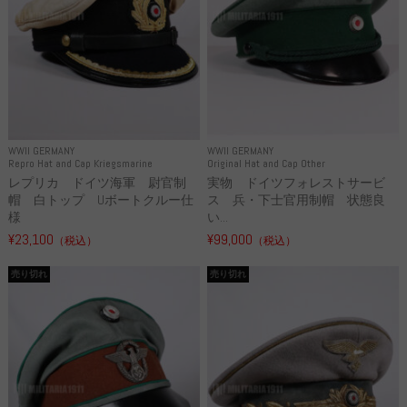
WWII GERMANY
WWII GERMANY
Repro Hat and Cap Kriegsmarine
Original Hat and Cap Other
レプリカ ドイツ海軍 尉官制
実物 ドイツフォレストサービ
帽 白トップ Uボートクルー仕
ス 兵・下士官用制帽 状態良
様
い...
¥23,100
¥99,000
（税込）
（税込）
売り切れ
売り切れ