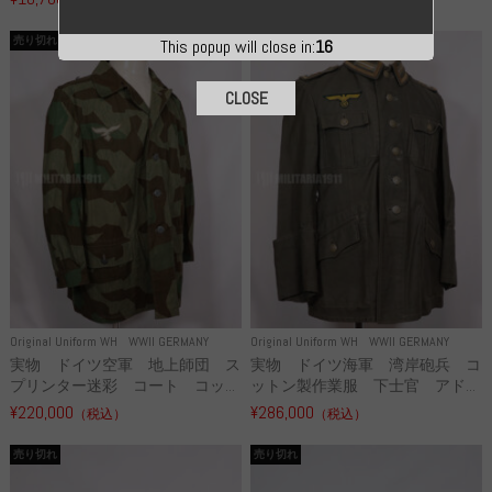
売り切れ
売り切れ
This popup will close in:
16
CLOSE
Original Uniform WH
WWII GERMANY
Original Uniform WH
WWII GERMANY
実物 ドイツ空軍 地上師団 ス
実物 ドイツ海軍 湾岸砲兵 コ
プリンター迷彩 コート コッ...
ットン製作業服 下士官 アド...
¥220,000
¥286,000
（税込）
（税込）
売り切れ
売り切れ