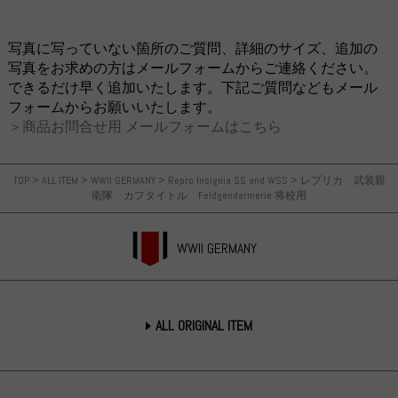
写真に写っていない箇所のご質問、詳細のサイズ、追加の
写真をお求めの方はメールフォームからご連絡ください。
できるだけ早く追加いたします。下記ご質問などもメール
フォームからお願いいたします。
＞商品お問合せ用 メールフォームはこちら
TOP
>
ALL ITEM
>
WWII GERMANY
>
Repro Insignia SS and WSS
>
レプリカ 武装親
衛隊 カフタイトル Feldgendarmerie 将校用
WWII GERMANY
ALL ORIGINAL ITEM