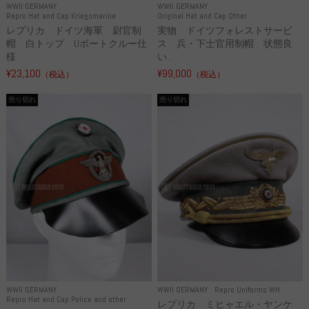
WWII GERMANY
WWII GERMANY
Repro Hat and Cap Kriegsmarine
Original Hat and Cap Other
レプリカ ドイツ海軍 尉官制
実物 ドイツフォレストサービ
帽 白トップ Uボートクルー仕
ス 兵・下士官用制帽 状態良
様
い...
¥23,100
¥99,000
（税込）
（税込）
売り切れ
売り切れ
WWII GERMANY
WWII GERMANY
Repro Uniforms WH
Repro Hat and Cap Police and other
レプリカ ミヒャエル・ヤンケ