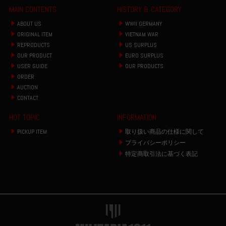
MAIN CONTENTS
HISTORY & CATEGORY
ABOUT US
WWII GERMANY
ORIGINAL ITEM
VIETNAM WAR
REPRODUCTS
US SURPLUS
OUR PRODUCT
EURO SURPLUS
USER GUIDE
OUR PRODUCTS
ORDER
AUCTION
CONTACT
HOT TOPIC
INFORMATION
PICKUP ITEM
取り扱い商品の仕様に関して
プライバシーポリシー
特定商取引法に基づく表記