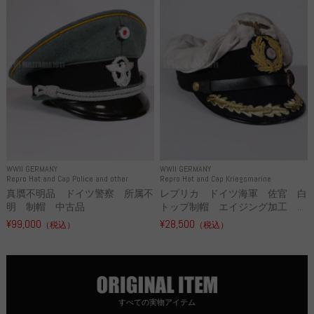
WWII GERMANY
WWII GERMANY
Repro Hat and Cap Police and other
Repro Hat and Cap Kriegsmarine
真贋不明品 ドイツ警察 所属不
レプリカ ドイツ海軍 佐官 白
明 制帽 中古品
トップ制帽 エイジング加工 ...
¥99,000
¥28,500
（税込）
（税込）
すべての実物アイテム