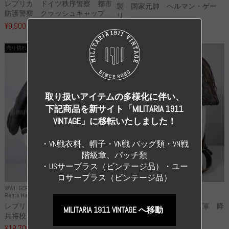
レプリカ ドイツ秩序警察 都市
製 国家元帥 ヘルマン・ゲー
防護警察 クラッシュキャップ...
リ...
¥9,900
（税込）
¥55,000
（税込）
売り切れ
売り切れ
取り扱いアイテムの多様化に伴い、
下記商品を新サイト「MILITARIA 1911
VINTAGE」に移転いたしました！
・VN戦衣料、帽子・VN戦 バッグ類・VN戦
階級章、パッチ類
・USサーブラス（ビンテージ品）・ユー
ロサープラス（ビンテージ品）
WWII GERMANY
WWII GERMANY
Repro Hat and Cap SS and WSS
Repro Hat and Cap Luftwaffe
レプリカ 武装親衛隊 WSS 歩
高品質レプリカ ドイツ空軍 降
MILITARIA 1911 VINTAGE へ移動
兵将校 クラッシュキャップ ...
下猟兵 ヘルメット
¥18,700
¥49,800
（税込）
（税込）