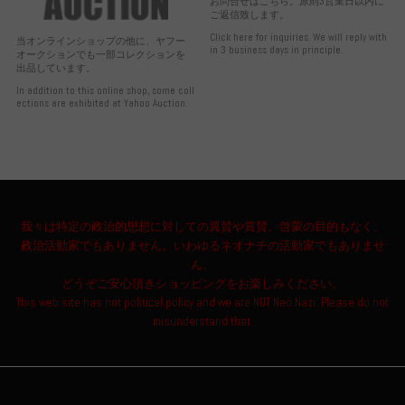
お問合せはこちら。原則3営業日以内に
ご返信致します。
Click here for inquiries. We will reply with
当オンラインショップの他に、ヤフー
in 3 business days in principle.
オークションでも一部コレクションを
出品しています。
In addition to this online shop, some coll
ections are exhibited at Yahoo Auction.
我々は特定の政治的思想に対しての翼賛や賞賛、啓蒙の目的もなく、
政治活動家でもありません。いわゆるネオナチの活動家でもありませ
ん。
どうぞご安心頂きショッピングをお楽しみください。
This web site has not political policy and we are NOT Neo Nazi. Please do not
misunderstand that.