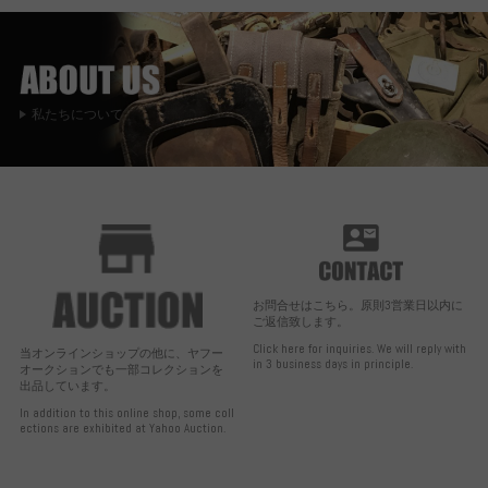
私たちについて
お問合せはこちら。原則3営業日以内に
ご返信致します。
Click here for inquiries. We will reply with
当オンラインショップの他に、ヤフー
in 3 business days in principle.
オークションでも一部コレクションを
出品しています。
In addition to this online shop, some coll
ections are exhibited at Yahoo Auction.