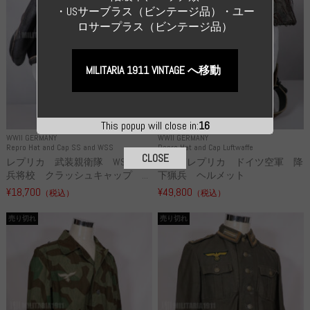
・USサーブラス（ビンテージ品）・ユー
ロサープラス（ビンテージ品）
MILITARIA 1911 VINTAGE へ移動
This popup will close in:
15
WWII GERMANY
WWII GERMANY
Repro Hat and Cap SS and WSS
Repro Hat and Cap Luftwaffe
CLOSE
レプリカ 武装親衛隊 WSS 歩
高品質レプリカ ドイツ空軍 降
兵将校 クラッシュキャップ ...
下猟兵 ヘルメット
¥18,700
¥49,800
（税込）
（税込）
売り切れ
売り切れ