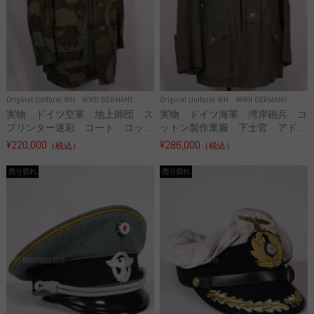
Original Uniform WH
WWII GERMANY
Original Uniform WH
WWII GERMANY
実物 ドイツ空軍 地上師団 ス
実物 ドイツ海軍 湾岸砲兵 コ
プリンター迷彩 コート コッ...
ットン製作業服 下士官 アド...
¥220,000
¥286,000
（税込）
（税込）
売り切れ
売り切れ