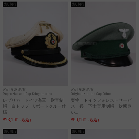
売り切れ
売り切れ
WWII GERMANY
WWII GERMANY
Repro Hat and Cap Kriegsmarine
Original Hat and Cap Other
レプリカ ドイツ海軍 尉官制
実物 ドイツフォレストサービ
帽 白トップ Uボートクルー仕
ス 兵・下士官用制帽 状態良
様
い...
¥23,100
¥99,000
（税込）
（税込）
売り切れ
売り切れ