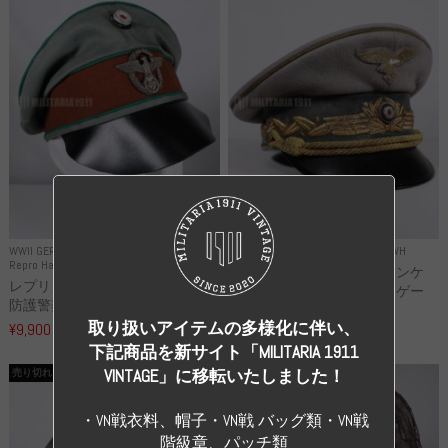
WWII GERMANY
WWII GERMANY
Repro Uniforms WH
Repro Hat and Cap Police and other
レプリカ ミヒャエル・ヤンケ
レプリカ ドイツ秩序警察 都市
製 国家元帥 ヘルマン・ゲー
防護警察 クラッシュキャップ...
リ...
取り扱いアイテムの多様化に伴い、
¥9,900
（税込）
¥55,000
（税込）
下記商品を新サイト「MILITARIA 1911
VINTAGE」に移転いたしました！
売り切れ
売り切れ
・VN戦衣料、帽子・VN戦 バッグ類・VN戦
階級章、パッチ類