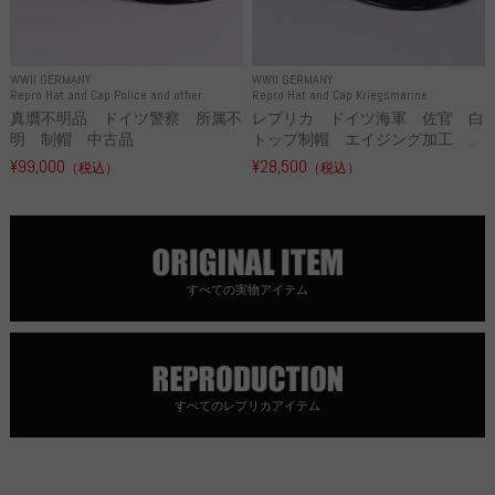
WWII GERMANY
WWII GERMANY
Repro Hat and Cap Police and other
Repro Hat and Cap Kriegsmarine
真贋不明品 ドイツ警察 所属不
レプリカ ドイツ海軍 佐官 白
明 制帽 中古品
トップ制帽 エイジング加工 ...
¥99,000
¥28,500
（税込）
（税込）
すべての実物アイテム
すべてのレプリカアイテム