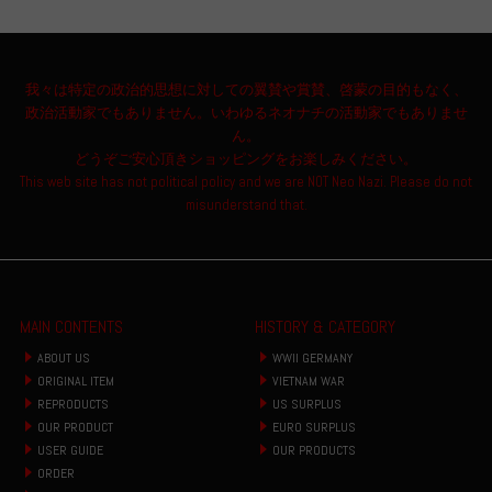
我々は特定の政治的思想に対しての翼賛や賞賛、啓蒙の目的もなく、
政治活動家でもありません。いわゆるネオナチの活動家でもありませ
ん。
どうぞご安心頂きショッピングをお楽しみください。
This web site has not political policy and we are NOT Neo Nazi. Please do not
misunderstand that.
MAIN CONTENTS
HISTORY & CATEGORY
ABOUT US
WWII GERMANY
ORIGINAL ITEM
VIETNAM WAR
REPRODUCTS
US SURPLUS
OUR PRODUCT
EURO SURPLUS
USER GUIDE
OUR PRODUCTS
ORDER