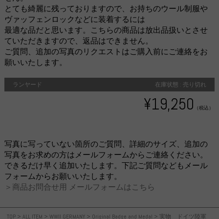
とても綺麗に残っておりますので、お持ちのウール制服や
ヴァッフェンロックなどに装着するには
最適な品だと思います。こちらの商品は放出品扱いとさせ
ていただきますので、返品はできません。
ご質問、追加の写真のリクエストはご購入前にご連絡をお
願いいたします。
ランヤード
在庫状態 : 売り切れ
¥19,250
（税込）
写真に写っていない箇所のご質問、詳細のサイズ、追加の
写真をお求めの方はメールフォームからご連絡ください。
できるだけ早く追加いたします。下記ご質問などもメール
フォームからお願いいたします。
＞商品お問合せ用 メールフォームはこちら
TOP
>
ALL ITEM
>
WWII GERMANY
>
Original Badge and Medal
>
実物 ドイツ陸軍