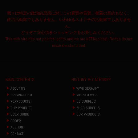
我々は特定の政治的思想に対しての翼賛や賞賛、啓蒙の目的もなく、
政治活動家でもありません。いわゆるネオナチの活動家でもありませ
ん。
どうぞご安心頂きショッピングをお楽しみください。
This web site has not political policy and we are NOT Neo Nazi. Please do not
misunderstand that.
MAIN CONTENTS
HISTORY & CATEGORY
ABOUT US
WWII GERMANY
ORIGINAL ITEM
VIETNAM WAR
REPRODUCTS
US SURPLUS
OUR PRODUCT
EURO SURPLUS
USER GUIDE
OUR PRODUCTS
ORDER
AUCTION
CONTACT