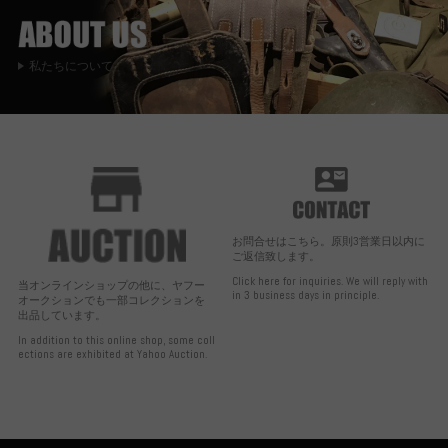
私たちについて
お問合せはこちら。原則3営業日以内に
ご返信致します。
Click here for inquiries. We will reply with
当オンラインショップの他に、ヤフー
in 3 business days in principle.
オークションでも一部コレクションを
出品しています。
In addition to this online shop, some coll
ections are exhibited at Yahoo Auction.