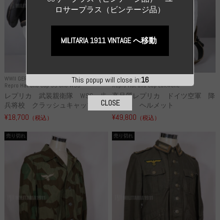
ロサープラス（ビンテージ品）
MILITARIA 1911 VINTAGE へ移動
WWII GERMANY
WWII GERMANY
This popup will close in:
15
Repro Hat and Cap SS and WSS
Repro Hat and Cap Luftwaffe
レプリカ 武装親衛隊 WSS 歩
高品質レプリカ ドイツ空軍 降
CLOSE
兵将校 クラッシュキャップ ...
下猟兵 ヘルメット
¥18,700
¥49,800
（税込）
（税込）
売り切れ
売り切れ