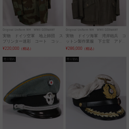
Original Uniform WH
WWII GERMANY
Original Uniform WH
WWII GERMANY
実物 ドイツ空軍 地上師団 ス
実物 ドイツ海軍 湾岸砲兵 コ
プリンター迷彩 コート コッ...
ットン製作業服 下士官 アド...
¥220,000
¥286,000
（税込）
（税込）
売り切れ
売り切れ