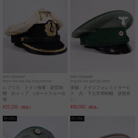
WWII GERMANY
WWII GERMANY
Repro Hat and Cap Kriegsmarine
Original Hat and Cap Other
レプリカ ドイツ海軍 尉官制
実物 ドイツフォレストサービ
帽 白トップ Uボートクルー仕
ス 兵・下士官用制帽 状態良
様
い...
¥23,100
¥99,000
（税込）
（税込）
売り切れ
売り切れ