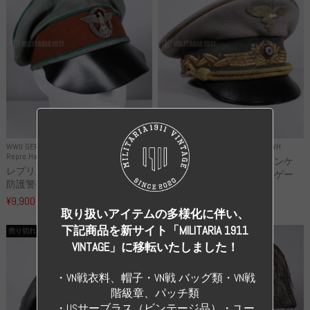
WWII GERMANY
WWII GERMANY
Repro Uniforms WH
Repro Hat and Cap Police and other
レプリカ ミヒャエル・ヤンケ
レプリカ ドイツ秩序警察 都市
製 国家元帥 ヘルマン・ゲー
防護警察 クラッシュキャップ...
リ...
¥9,900
（税込）
¥55,000
（税込）
取り扱いアイテムの多様化に伴い、
下記商品を新サイト「MILITARIA 1911
売り切れ
売り切れ
VINTAGE」に移転いたしました！
・VN戦衣料、帽子・VN戦 バッグ類・VN戦
階級章、パッチ類
・USサーブラス（ビンテージ品）・ユー