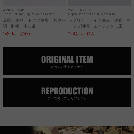
WWII GERMANY
WWII GERMANY
Repro Hat and Cap Police and other
Repro Hat and Cap Kriegsmarine
真贋不明品 ドイツ警察 所属不
レプリカ ドイツ海軍 佐官 白
明 制帽 中古品
トップ制帽 エイジング加工 ...
¥99,000
¥28,500
（税込）
（税込）
すべての実物アイテム
すべてのレプリカアイテム