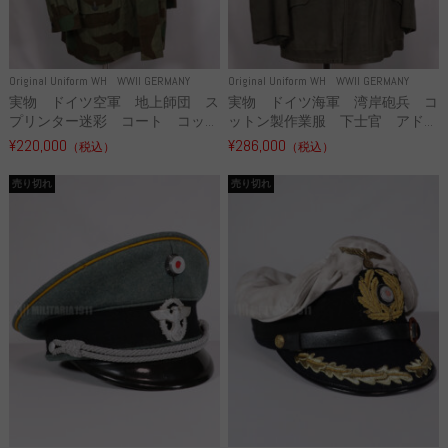
Original Uniform WH
WWII GERMANY
Original Uniform WH
WWII GERMANY
実物 ドイツ空軍 地上師団 ス
実物 ドイツ海軍 湾岸砲兵 コ
プリンター迷彩 コート コッ...
ットン製作業服 下士官 アド...
¥220,000
¥286,000
（税込）
（税込）
売り切れ
売り切れ