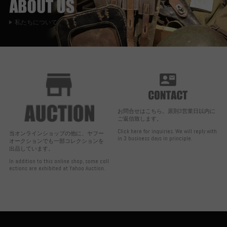
私たちについて
お問合せはこちら。原則3営業日以内に
ご返信致します。
Click here for inquiries. We will reply with
当オンラインショップの他に、ヤフー
in 3 business days in principle.
オークションでも一部コレクションを
出品しています。
In addition to this online shop, some coll
ections are exhibited at Yahoo Auction.