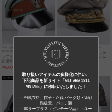
WWII GERMANY
WWII GERMANY
Repro Uniforms WH
Repro Hat and Cap Police and other
レプリカ ミヒャエル・ヤンケ
レプリカ ドイツ秩序警察 都市
製 国家元帥 ヘルマン・ゲー
防護警察 クラッシュキャップ...
リ...
¥9,900
（税込）
¥55,000
（税込）
取り扱いアイテムの多様化に伴い、
売り切れ
売り切れ
下記商品を新サイト「MILITARIA 1911
VINTAGE」に移転いたしました！
・VN戦衣料、帽子・VN戦 バッグ類・VN戦
階級章、パッチ類
・USサーブラス（ビンテージ品）・ユー