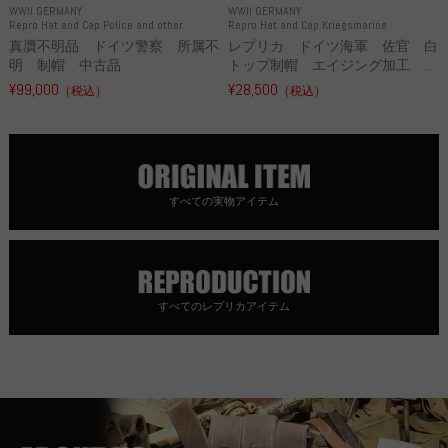
WWII GERMANY
WWII GERMANY
Repro Hat and Cap Police and other
Repro Hat and Cap Kriegsmarine
真贋不明品 ドイツ警察 所属不
レプリカ ドイツ海軍 佐官 白
明 制帽 中古品
トップ制帽 エイジング加工 ...
¥99,000
¥28,500
（税込）
（税込）
すべての実物アイテム
すべてのレプリカアイテム