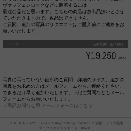
ヴァッフェンロックなどに装着するには
最適な品だと思います。こちらの商品は放出品扱いとさせ
ていただきますので、返品はできません。
ご質問、追加の写真のリクエストはご購入前にご連絡をお
願いいたします。
ランヤード
在庫状態 : 売り切れ
¥19,250
（税込）
写真に写っていない箇所のご質問、詳細のサイズ、追加の
写真をお求めの方はメールフォームからご連絡ください。
できるだけ早く追加いたします。下記ご質問などもメール
フォームからお願いいたします。
＞商品お問合せ用 メールフォームはこちら
TOP
>
ALL ITEM
>
WWII GERMANY
>
Original Badge and Medal
>
実物 ドイツ陸軍
マークスマンランヤード GRADE I