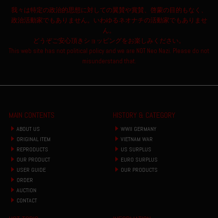
我々は特定の政治的思想に対しての翼賛や賞賛、啓蒙の目的もなく、
政治活動家でもありません。いわゆるネオナチの活動家でもありませ
ん。
どうぞご安心頂きショッピングをお楽しみください。
This web site has not political policy and we are NOT Neo Nazi. Please do not
misunderstand that.
MAIN CONTENTS
HISTORY & CATEGORY
ABOUT US
WWII GERMANY
ORIGINAL ITEM
VIETNAM WAR
REPRODUCTS
US SURPLUS
OUR PRODUCT
EURO SURPLUS
USER GUIDE
OUR PRODUCTS
ORDER
AUCTION
CONTACT