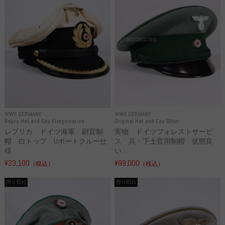
WWII GERMANY
WWII GERMANY
Repro Hat and Cap Kriegsmarine
Original Hat and Cap Other
レプリカ ドイツ海軍 尉官制
実物 ドイツフォレストサービ
帽 白トップ Uボートクルー仕
ス 兵・下士官用制帽 状態良
様
い...
¥23,100
¥99,000
（税込）
（税込）
売り切れ
売り切れ