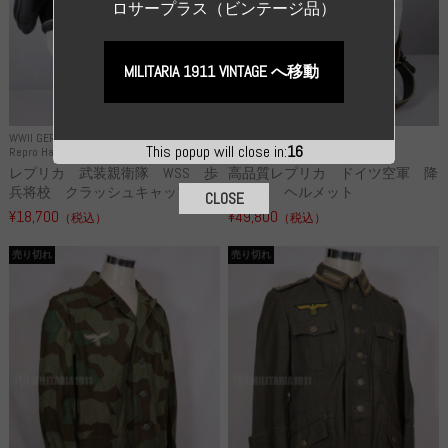
ロサープラス（ビンテージ品）
MILITARIA 1911 VINTAGE へ移動
WWII GERMANY
WWII GERMANY
This popup will close in:
15
Repro Hat and Cap SS and WSS
Repro Hat and Cap Luftwaffe
レプリカ 武装親衛隊 WSS 歩
高品質レプリカ ドイツ空軍 降
兵将校 クラッシュキャップ ...
下猟兵 ヘルメット
CLOSE
¥18,700
¥49,800
（税込）
（税込）
売り切れ
売り切れ