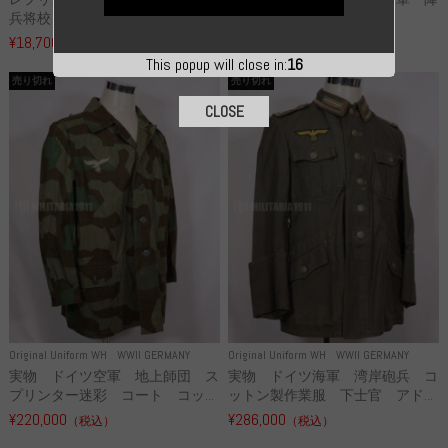
兵将校 クラッシュキャップ ...
下猟兵 ヘルメット
¥18,700
¥49,800
（税込）
（税込）
This popup will close in:
15
売り切れ
売り切れ
CLOSE
Original Uniform WH
WWII GERMANY
Original Uniform WH
WWII GERMANY
実物 ドイツ空軍 地上師団 ス
実物 ドイツ海軍 湾岸砲兵 コ
プリンター迷彩 コート コッ...
ットン製作業服 下士官 アド...
¥220,000
¥286,000
（税込）
（税込）