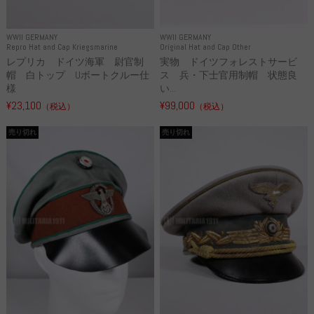
WWII GERMANY
WWII GERMANY
Repro Hat and Cap Kriegsmarine
Original Hat and Cap Other
レプリカ ドイツ海軍 尉官制
実物 ドイツフォレストサービ
帽 白トップ Uボートクルー仕
ス 兵・下士官用制帽 状態良
様
い...
¥23,100
¥99,000
（税込）
（税込）
売り切れ
売り切れ