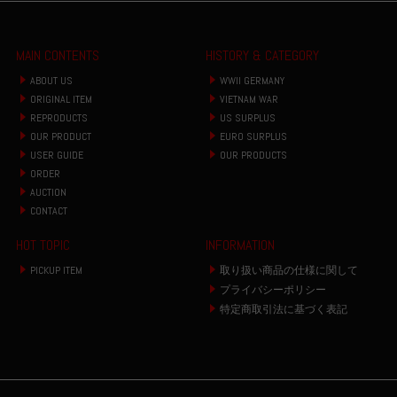
MAIN CONTENTS
HISTORY & CATEGORY
ABOUT US
WWII GERMANY
ORIGINAL ITEM
VIETNAM WAR
REPRODUCTS
US SURPLUS
OUR PRODUCT
EURO SURPLUS
USER GUIDE
OUR PRODUCTS
ORDER
AUCTION
CONTACT
HOT TOPIC
INFORMATION
PICKUP ITEM
取り扱い商品の仕様に関して
プライバシーポリシー
特定商取引法に基づく表記