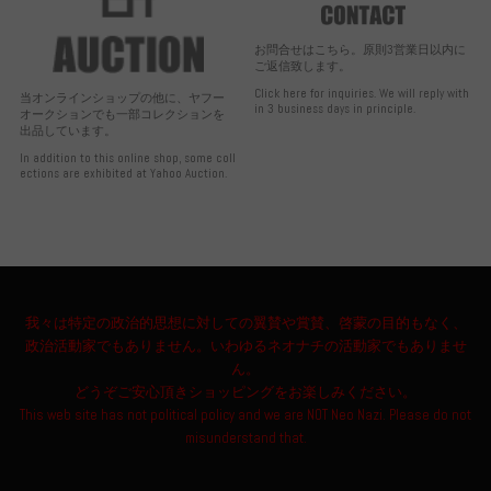
お問合せはこちら。原則3営業日以内に
ご返信致します。
Click here for inquiries. We will reply with
当オンラインショップの他に、ヤフー
in 3 business days in principle.
オークションでも一部コレクションを
出品しています。
In addition to this online shop, some coll
ections are exhibited at Yahoo Auction.
我々は特定の政治的思想に対しての翼賛や賞賛、啓蒙の目的もなく、
政治活動家でもありません。いわゆるネオナチの活動家でもありませ
ん。
どうぞご安心頂きショッピングをお楽しみください。
This web site has not political policy and we are NOT Neo Nazi. Please do not
misunderstand that.