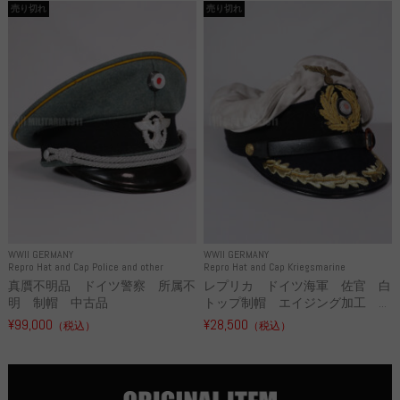
売り切れ
売り切れ
WWII GERMANY
WWII GERMANY
Repro Hat and Cap Police and other
Repro Hat and Cap Kriegsmarine
真贋不明品 ドイツ警察 所属不
レプリカ ドイツ海軍 佐官 白
明 制帽 中古品
トップ制帽 エイジング加工 ...
¥99,000
¥28,500
（税込）
（税込）