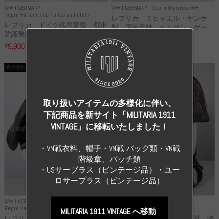
WWII GERMANY
WWII GERMANY
Repro Uniforms WH
Repro Hat and Cap Police and other
レプリカ ミヒャエル・ヤンケ
レプリカ ドイツ秩序警察 都市
製 国家元帥 ヘルマン・ゲー
防護警察 クラッシュキャップ...
リ...
¥9,900
（税込）
¥55,000
（税込）
売り切れ
売り切れ
取り扱いアイテムの多様化に伴い、
下記商品を新サイト「MILITARIA 1911
VINTAGE」に移転いたしました！
・VN戦衣料、帽子・VN戦 バッグ類・VN戦
階級章、パッチ類
・USサーブラス（ビンテージ品）・ユー
ロサープラス（ビンテージ品）
WWII GERMANY
WWII GERMANY
Repro Hat and Cap SS and WSS
Repro Hat and Cap Luftwaffe
MILITARIA 1911 VINTAGE へ移動
レプリカ 武装親衛隊 WSS 歩
高品質レプリカ ドイツ空軍 降