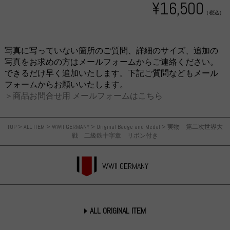
¥16,500
（税込）
写真に写っていない箇所のご質問、詳細のサイズ、追加の
写真をお求めの方はメールフォームからご連絡ください。
できるだけ早く追加いたします。下記ご質問などもメール
フォームからお願いいたします。
＞商品お問合せ用 メールフォームはこちら
TOP
>
ALL ITEM
>
WWII GERMANY
>
Original Badge and Medal
>
実物 第二次世界大
戦 二級鉄十字章 リボン付き
WWII GERMANY
ALL ORIGINAL ITEM