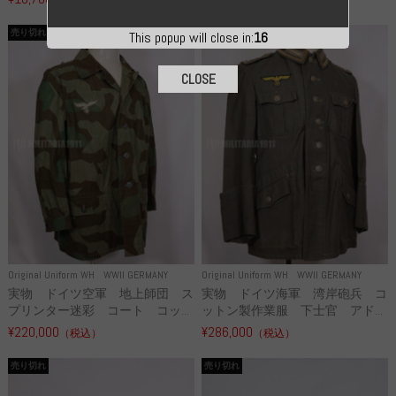
売り切れ
売り切れ
This popup will close in:
15
CLOSE
Original Uniform WH
WWII GERMANY
Original Uniform WH
WWII GERMANY
実物 ドイツ空軍 地上師団 ス
実物 ドイツ海軍 湾岸砲兵 コ
プリンター迷彩 コート コッ...
ットン製作業服 下士官 アド...
¥220,000
¥286,000
（税込）
（税込）
売り切れ
売り切れ