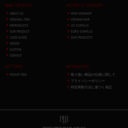
MAIN CONTENTS
HISTORY & CATEGORY
ABOUT US
WWII GERMANY
ORIGINAL ITEM
VIETNAM WAR
REPRODUCTS
US SURPLUS
OUR PRODUCT
EURO SURPLUS
USER GUIDE
OUR PRODUCTS
ORDER
AUCTION
CONTACT
HOT TOPIC
INFORMATION
PICKUP ITEM
取り扱い商品の仕様に関して
プライバシーポリシー
特定商取引法に基づく表記