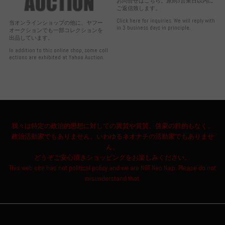
お問合せはこちら。原則3営業日以内に
ご返信致します。
Click here for inquiries. We will reply with
当オンラインショップの他に、ヤフー
in 3 business days in principle.
オークションでも一部コレクションを
出品しています。
In addition to this online shop, some coll
ections are exhibited at Yahoo Auction.
我々は特定の政治的思想に対しての翼賛や賞賛、啓蒙の目的もなく、
政治活動家でもありません。いわゆるネオナチの活動家でもありませ
ん。
どうぞご安心頂きショッピングをお楽しみください。
This web site has not political policy and we are NOT Neo Nazi. Please do not
misunderstand that.