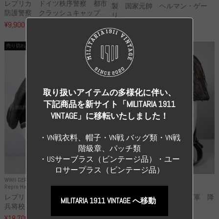
レプリカ ドイツ秩序警察 都市
製 国家元帥 ヘルマン・ゲー
防護警察 クラッシュキャップ...
リ...
¥9,900
（税込）
¥55,000
（税込）
売り切れ
売り切れ
取り扱いアイテムの多様化に伴い、
下記商品を新サイト「MILITARIA 1911
VINTAGE」に移転いたしました！
・VN戦衣料、帽子・VN戦 バッグ類・VN戦
階級章、パッチ類
・USサーブラス（ビンテージ品）・ユー
ロサープラス（ビンテージ品）
WWII GERMANY
WWII GERMANY
Repro Hat and Cap SS and WSS
Repro Hat and Cap Luftwaffe
レプリカ 武装親衛隊 WSS 歩
高品質レプリカ ドイツ空軍 降
MILITARIA 1911 VINTAGE へ移動
兵将校 クラッシュキャップ ...
下猟兵 ヘルメット
¥18,700
¥49,800
（税込）
（税込）