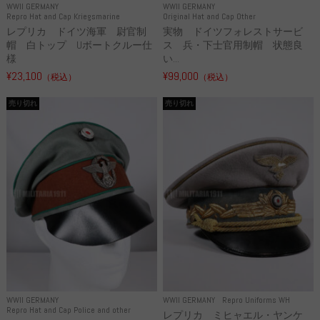
WWII GERMANY
WWII GERMANY
Repro Hat and Cap Kriegsmarine
Original Hat and Cap Other
レプリカ ドイツ海軍 尉官制
実物 ドイツフォレストサービ
帽 白トップ Uボートクルー仕
ス 兵・下士官用制帽 状態良
様
い...
¥23,100
¥99,000
（税込）
（税込）
売り切れ
売り切れ
WWII GERMANY
WWII GERMANY
Repro Uniforms WH
Repro Hat and Cap Police and other
レプリカ ミヒャエル・ヤンケ