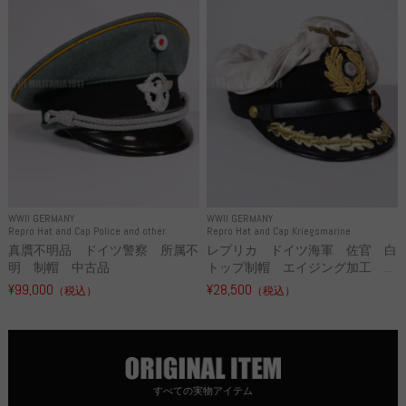
WWII GERMANY
WWII GERMANY
Repro Hat and Cap Police and other
Repro Hat and Cap Kriegsmarine
真贋不明品 ドイツ警察 所属不
レプリカ ドイツ海軍 佐官 白
明 制帽 中古品
トップ制帽 エイジング加工 ...
¥99,000
¥28,500
（税込）
（税込）
すべての実物アイテム