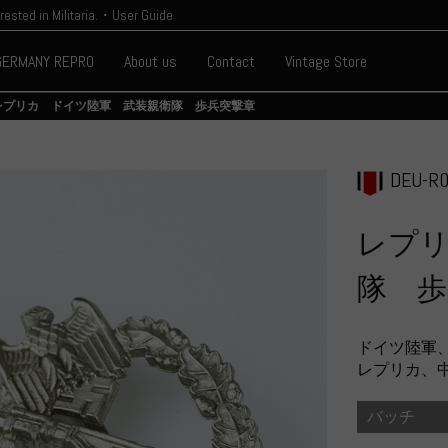
erested in Militaria.・User Guide
GERMANY REPRO
About us
Contact
Vintage Store
レプリカ ドイツ陸軍 武装親衛隊 歩兵突撃章
DEU-R0
レプ
隊 歩
ドイツ陸軍
レプリカ、
バッチ