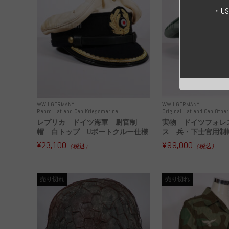
・U
WWII GERMANY
WWII GERMANY
Repro Hat and Cap Kriegsmarine
Original Hat and Cap Other
レプリカ ドイツ海軍 尉官制
実物 ドイツフォレ
帽 白トップ Uボートクルー仕様
ス 兵・下士官用制帽
¥23,100
¥99,000
（税込）
（税込）
売り切れ
売り切れ