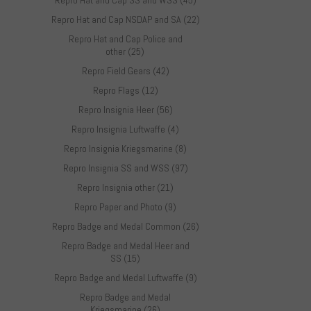
Repro Hat and Cap SS and WSS (45)
Repro Hat and Cap NSDAP and SA (22)
Repro Hat and Cap Police and
other (25)
Repro Field Gears (42)
Repro Flags (12)
Repro Insignia Heer (56)
Repro Insignia Luftwaffe (4)
Repro Insignia Kriegsmarine (8)
Repro Insignia SS and WSS (97)
Repro Insignia other (21)
Repro Paper and Photo (9)
Repro Badge and Medal Common (26)
Repro Badge and Medal Heer and
SS (15)
Repro Badge and Medal Luftwaffe (9)
Repro Badge and Medal
Kriegsmarine (26)