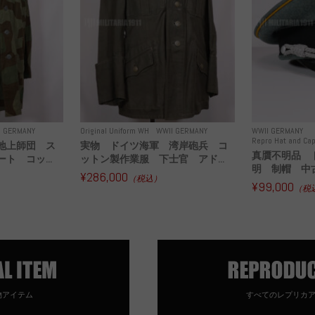
I GERMANY
Original Uniform WH
WWII GERMANY
WWII GERMANY
Repro Hat and Cap
地上師団 ス
実物 ドイツ海軍 湾岸砲兵 コ
真贋不明品 
ト コッ...
ットン製作業服 下士官 アド...
明 制帽 中
¥286,000
（税込）
¥99,000
（税
物アイテム
すべてのレプリカ