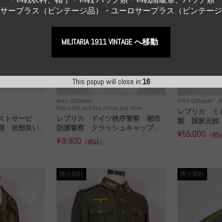
Sサーブラス（ビンテージ品）・ユーロサープラス（ビンテー
MILITARIA 1911 VINTAGE へ移動
This popup will close in:
15
WWII GERMANY
WWII GERMANY
R
Repro Hat and Cap Police and other
レプリカ ミ
ストサービ
レプリカ ドイツ秩序警察 都市
製 国家元帥 
 状態良い...
防護警察 クラッシュキャップ...
¥55,000
（税
¥9,900
（税込）
売り切れ
売り切れ