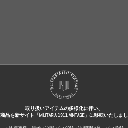
売り切れ
売り切れ
取り扱いアイテムの多様化に伴い、
商品を新サイト「MILITARIA 1911 VINTAGE」に移転いたしま
・VN戦衣料、帽子・VN戦 バッグ類・VN戦階級章、パッチ類