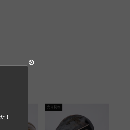
売り切れ
した！