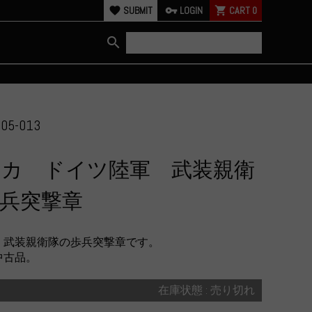
favorite
SUBMIT
vpn_key
LOGIN
shopping_cart
CART
0
search
05-013
リカ ドイツ陸軍 武装親衛
兵突撃章
、武装親衛隊の歩兵突撃章です。
中古品。
在庫状態 : 売り切れ