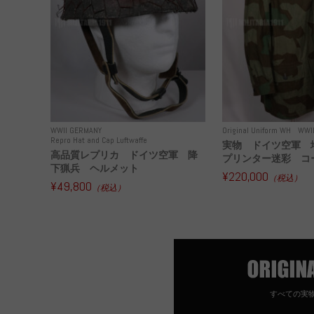
WWII GERMANY
Original Uniform WH
WWI
Repro Hat and Cap Luftwaffe
実物 ドイツ空軍 
高品質レプリカ ドイツ空軍 降
プリンター迷彩 コー
下猟兵 ヘルメット
¥220,000
（税込）
¥49,800
（税込）
すべての実