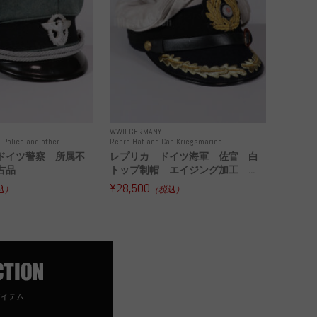
WWII GERMANY
 Police and other
Repro Hat and Cap Kriegsmarine
ドイツ警察 所属不
レプリカ ドイツ海軍 佐官 白
古品
トップ制帽 エイジング加工 ...
¥28,500
込）
（税込）
アイテム