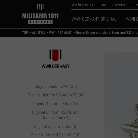
We buy sell and trade for everyone int
WWII GERMANY ORIGINAL
WWII 
TOP
>
ALL ITEM
>
WWII GERMANY
>
Repro Badge and Medal Heer and SS
>
WWII GERMANY
Original Uniform WH (20)
Original Uniform SS and WSS (4)
Original Uniform Police (3)
Original Uniform NSDAP and
Organization (6)
Original Uniform Other (0)
Original Hat and Cap WH (10)