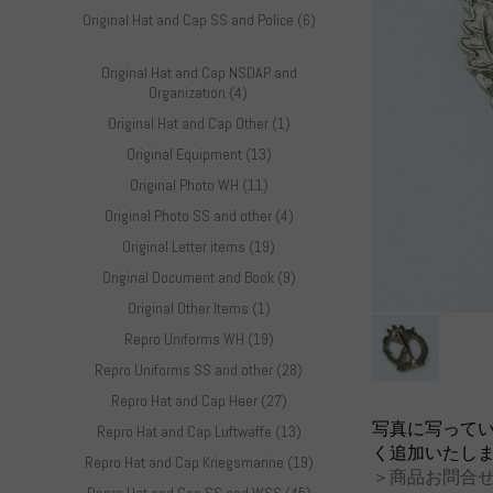
Original Hat and Cap SS and Police (6)
Original Hat and Cap NSDAP and
Organization (4)
Original Hat and Cap Other (1)
Original Equipment (13)
Original Photo WH (11)
Original Photo SS and other (4)
Original Letter items (19)
Original Document and Book (9)
Original Other Items (1)
Repro Uniforms WH (19)
Repro Uniforms SS and other (28)
Repro Hat and Cap Heer (27)
写真に写って
Repro Hat and Cap Luftwaffe (13)
く追加いたし
Repro Hat and Cap Kriegsmarine (19)
＞商品お問合せ