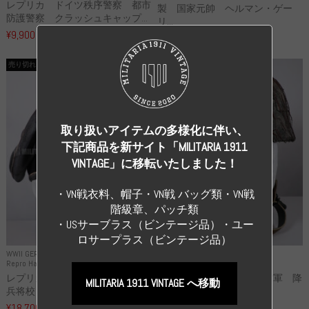
レプリカ ドイツ秩序警察 都市
製 国家元帥 ヘルマン・ゲー
防護警察 クラッシュキャップ...
リ...
¥9,900
（税込）
¥55,000
（税込）
売り切れ
売り切れ
取り扱いアイテムの多様化に伴い、
下記商品を新サイト「MILITARIA 1911
VINTAGE」に移転いたしました！
・VN戦衣料、帽子・VN戦 バッグ類・VN戦
階級章、パッチ類
・USサーブラス（ビンテージ品）・ユー
ロサープラス（ビンテージ品）
WWII GERMANY
WWII GERMANY
Repro Hat and Cap SS and WSS
Repro Hat and Cap Luftwaffe
レプリカ 武装親衛隊 WSS 歩
高品質レプリカ ドイツ空軍 降
MILITARIA 1911 VINTAGE へ移動
兵将校 クラッシュキャップ ...
下猟兵 ヘルメット
¥18,700
¥49,800
（税込）
（税込）