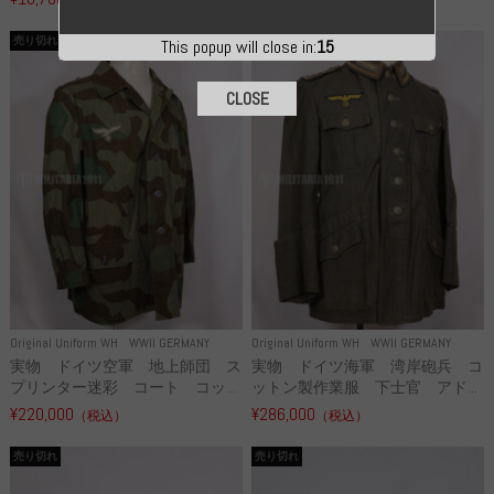
売り切れ
売り切れ
This popup will close in:
14
CLOSE
Original Uniform WH
WWII GERMANY
Original Uniform WH
WWII GERMANY
実物 ドイツ空軍 地上師団 ス
実物 ドイツ海軍 湾岸砲兵 コ
プリンター迷彩 コート コッ...
ットン製作業服 下士官 アド...
¥220,000
¥286,000
（税込）
（税込）
売り切れ
売り切れ