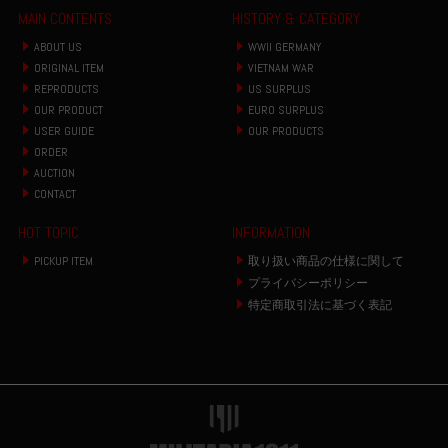
MAIN CONTENTS
HISTORY & CATEGORY
ABOUT US
WWII GERMANY
ORIGINAL ITEM
VIETNAM WAR
REPRODUCTS
US SURPLUS
OUR PRODUCT
EURO SURPLUS
USER GUIDE
OUR PRODUCTS
ORDER
AUCTION
CONTACT
HOT TOPIC
INFORMATION
PICKUP ITEM
取り扱い商品の仕様に関して
プライバシーポリシー
特定商取引法に基づく表記