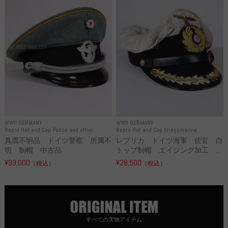
WWII GERMANY
WWII GERMANY
Repro Hat and Cap Police and other
Repro Hat and Cap Kriegsmarine
真贋不明品 ドイツ警察 所属不
レプリカ ドイツ海軍 佐官 白
明 制帽 中古品
トップ制帽 エイジング加工 ...
¥99,000
¥28,500
（税込）
（税込）
すべての実物アイテム