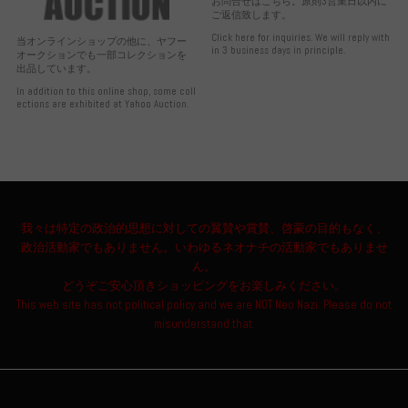
お問合せはこちら。原則3営業日以内に
ご返信致します。
Click here for inquiries. We will reply with
当オンラインショップの他に、ヤフー
in 3 business days in principle.
オークションでも一部コレクションを
出品しています。
In addition to this online shop, some coll
ections are exhibited at Yahoo Auction.
我々は特定の政治的思想に対しての翼賛や賞賛、啓蒙の目的もなく、
政治活動家でもありません。いわゆるネオナチの活動家でもありませ
ん。
どうぞご安心頂きショッピングをお楽しみください。
This web site has not political policy and we are NOT Neo Nazi. Please do not
misunderstand that.