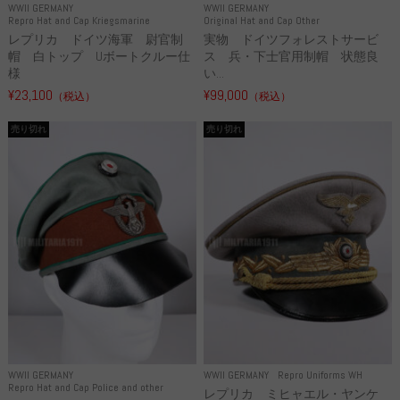
WWII GERMANY
WWII GERMANY
Repro Hat and Cap Kriegsmarine
Original Hat and Cap Other
レプリカ ドイツ海軍 尉官制
実物 ドイツフォレストサービ
帽 白トップ Uボートクルー仕
ス 兵・下士官用制帽 状態良
様
い...
¥23,100
¥99,000
（税込）
（税込）
売り切れ
売り切れ
WWII GERMANY
WWII GERMANY
Repro Uniforms WH
Repro Hat and Cap Police and other
レプリカ ミヒャエル・ヤンケ