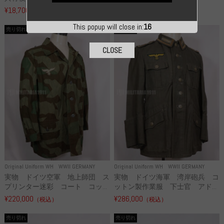
¥18,700
¥49,800
（税込）
（税込）
This popup will close in:
16
売り切れ
売り切れ
CLOSE
Original Uniform WH
WWII GERMANY
Original Uniform WH
WWII GERMANY
実物 ドイツ空軍 地上師団 ス
実物 ドイツ海軍 湾岸砲兵 コ
プリンター迷彩 コート コッ...
ットン製作業服 下士官 アド...
¥220,000
¥286,000
（税込）
（税込）
売り切れ
売り切れ