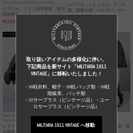
Repro Hat and Cap Police and other
レプリカ ミヒャエル・ヤンケ
レプリカ ドイツ秩序警察 都市
製 国家元帥 ヘルマン・ゲー
防護警察 クラッシュキャップ...
リ...
¥9,900
（税込）
¥55,000
（税込）
売り切れ
売り切れ
取り扱いアイテムの多様化に伴い、
下記商品を新サイト「MILITARIA 1911
VINTAGE」に移転いたしました！
・VN戦衣料、帽子・VN戦 バッグ類・VN戦
階級章、パッチ類
・USサーブラス（ビンテージ品）・ユー
ロサープラス（ビンテージ品）
WWII GERMANY
WWII GERMANY
Repro Hat and Cap SS and WSS
Repro Hat and Cap Luftwaffe
MILITARIA 1911 VINTAGE へ移動
レプリカ 武装親衛隊 WSS 歩
高品質レプリカ ドイツ空軍 降
兵将校 クラッシュキャップ ...
下猟兵 ヘルメット