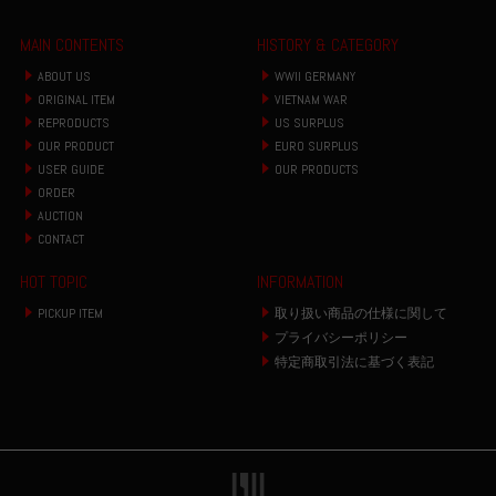
MAIN CONTENTS
HISTORY & CATEGORY
ABOUT US
WWII GERMANY
ORIGINAL ITEM
VIETNAM WAR
REPRODUCTS
US SURPLUS
OUR PRODUCT
EURO SURPLUS
USER GUIDE
OUR PRODUCTS
ORDER
AUCTION
CONTACT
HOT TOPIC
INFORMATION
PICKUP ITEM
取り扱い商品の仕様に関して
プライバシーポリシー
特定商取引法に基づく表記