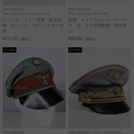
WWII GERMANY
WWII GERMANY
Repro Hat and Cap Kriegsmarine
Original Hat and Cap Other
レプリカ ドイツ海軍 尉官制
実物 ドイツフォレストサービ
帽 白トップ Uボートクルー仕
ス 兵・下士官用制帽 状態良
様
い...
¥23,100
¥99,000
（税込）
（税込）
売り切れ
売り切れ
WWII GERMANY
WWII GERMANY
Repro Uniforms WH