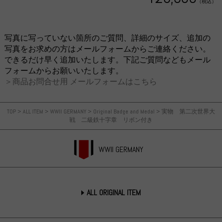
（税込）
写真に写っていない箇所のご質問、詳細のサイズ、追加の
写真をお求めの方はメールフォームからご連絡ください。
できるだけ早く追加いたします。下記ご質問などもメール
フォームからお願いいたします。
＞商品お問合せ用 メールフォームはこちら
TOP
>
ALL ITEM
>
WWII GERMANY
>
Original Badge and Medal
>
実物 第二次世界大
戦 二級鉄十字章 リボン付き
WWII GERMANY
ALL ORIGINAL ITEM