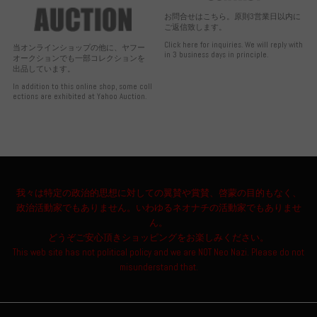
お問合せはこちら。原則3営業日以内に
ご返信致します。
Click here for inquiries. We will reply with
当オンラインショップの他に、ヤフー
in 3 business days in principle.
オークションでも一部コレクションを
出品しています。
In addition to this online shop, some coll
ections are exhibited at Yahoo Auction.
我々は特定の政治的思想に対しての翼賛や賞賛、啓蒙の目的もなく、
政治活動家でもありません。いわゆるネオナチの活動家でもありませ
ん。
どうぞご安心頂きショッピングをお楽しみください。
This web site has not political policy and we are NOT Neo Nazi. Please do not
misunderstand that.