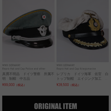
WWII GERMANY
WWII GERMANY
Repro Hat and Cap Police and other
Repro Hat and Cap Kriegsmarine
真贋不明品 ドイツ警察 所属不
レプリカ ドイツ海軍 佐官 白
明 制帽 中古品
トップ制帽 エイジング加工 ...
¥99,000
¥28,500
（税込）
（税込）