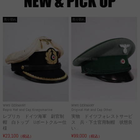
売り切れ
売り切れ
WWII GERMANY
WWII GERMANY
Repro Hat and Cap Kriegsmarine
Original Hat and Cap Other
レプリカ ドイツ海軍 尉官制
実物 ドイツフォレストサービ
帽 白トップ Uボートクルー仕
ス 兵・下士官用制帽 状態良
様
い...
¥23,100
¥99,000
（税込）
（税込）