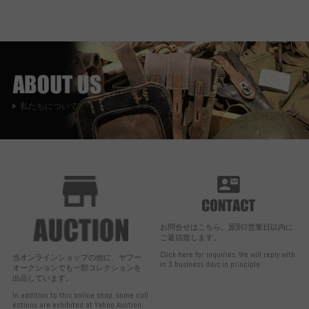
私たちについて
お問合せはこちら。原則3営業日以内に
ご返信致します。
Click here for inquiries. We will reply with
当オンラインショップの他に、ヤフー
in 3 business days in principle.
オークションでも一部コレクションを
出品しています。
In addition to this online shop, some coll
ections are exhibited at Yahoo Auction.