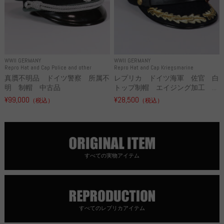
WWII GERMANY
WWII GERMANY
Repro Hat and Cap Police and other
Repro Hat and Cap Kriegsmarine
真贋不明品 ドイツ警察 所属不
レプリカ ドイツ海軍 佐官 白
明 制帽 中古品
トップ制帽 エイジング加工 ...
¥99,000
¥28,500
（税込）
（税込）
すべての実物アイテム
すべてのレプリカアイテム