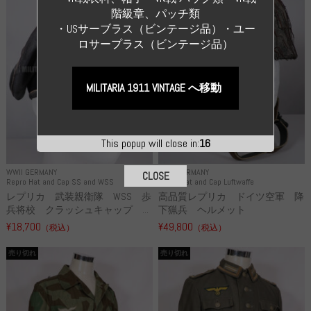
階級章、パッチ類
・USサーブラス（ビンテージ品）・ユー
ロサープラス（ビンテージ品）
MILITARIA 1911 VINTAGE へ移動
This popup will close in:
15
WWII GERMANY
WWII GERMANY
CLOSE
Repro Hat and Cap SS and WSS
Repro Hat and Cap Luftwaffe
レプリカ 武装親衛隊 WSS 歩
高品質レプリカ ドイツ空軍 降
兵将校 クラッシュキャップ ...
下猟兵 ヘルメット
¥18,700
¥49,800
（税込）
（税込）
売り切れ
売り切れ