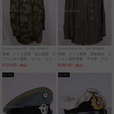
Original Uniform WH
WWII GERMANY
Original Uniform WH
WWII GERMANY
実物 ドイツ空軍 地上師団 ス
実物 ドイツ海軍 湾岸砲兵 コ
プリンター迷彩 コート コッ...
ットン製作業服 下士官 アド...
¥220,000
¥286,000
（税込）
（税込）
売り切れ
売り切れ