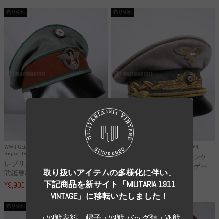
売り切れ
売り切れ
WWII GERMANY
WWII GERMANY
Repro Uniforms WH
Repro Hat and Cap Police and other
レプリカ ミヒャエル・ヤンケ
レプリカ ドイツ秩序警察 都市
製 国家元帥 ヘルマン・ゲー
取り扱いアイテムの多様化に伴い、
防護警察 クラッシュキャップ...
リ...
下記商品を新サイト「MILITARIA 1911
¥9,900
（税込）
¥55,000
（税込）
VINTAGE」に移転いたしました！
売り切れ
売り切れ
・VN戦衣料、帽子・VN戦 バッグ類・VN戦