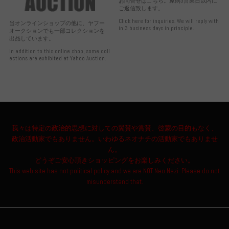
お問合せはこちら。原則3営業日以内に
ご返信致します。
Click here for inquiries. We will reply with
当オンラインショップの他に、ヤフー
in 3 business days in principle.
オークションでも一部コレクションを
出品しています。
In addition to this online shop, some coll
ections are exhibited at Yahoo Auction.
我々は特定の政治的思想に対しての翼賛や賞賛、啓蒙の目的もなく、
政治活動家でもありません。いわゆるネオナチの活動家でもありませ
ん。
どうぞご安心頂きショッピングをお楽しみください。
This web site has not political policy and we are NOT Neo Nazi. Please do not
misunderstand that.