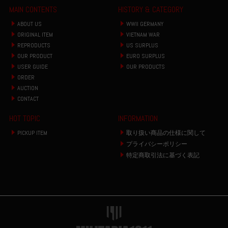
MAIN CONTENTS
HISTORY & CATEGORY
ABOUT US
WWII GERMANY
ORIGINAL ITEM
VIETNAM WAR
REPRODUCTS
US SURPLUS
OUR PRODUCT
EURO SURPLUS
USER GUIDE
OUR PRODUCTS
ORDER
AUCTION
CONTACT
HOT TOPIC
INFORMATION
PICKUP ITEM
取り扱い商品の仕様に関して
プライバシーポリシー
特定商取引法に基づく表記