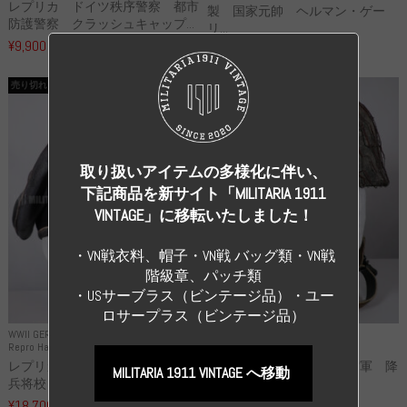
レプリカ ドイツ秩序警察 都市
製 国家元帥 ヘルマン・ゲー
防護警察 クラッシュキャップ...
リ...
¥9,900
（税込）
¥55,000
（税込）
売り切れ
売り切れ
取り扱いアイテムの多様化に伴い、
下記商品を新サイト「MILITARIA 1911
VINTAGE」に移転いたしました！
・VN戦衣料、帽子・VN戦 バッグ類・VN戦
階級章、パッチ類
・USサーブラス（ビンテージ品）・ユー
ロサープラス（ビンテージ品）
WWII GERMANY
WWII GERMANY
Repro Hat and Cap SS and WSS
Repro Hat and Cap Luftwaffe
レプリカ 武装親衛隊 WSS 歩
高品質レプリカ ドイツ空軍 降
MILITARIA 1911 VINTAGE へ移動
兵将校 クラッシュキャップ ...
下猟兵 ヘルメット
¥18,700
¥49,800
（税込）
（税込）