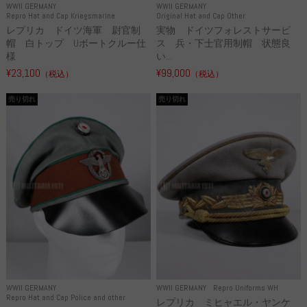
WWII GERMANY
WWII GERMANY
Repro Hat and Cap Kriegsmarine
Original Hat and Cap Other
レプリカ ドイツ海軍 尉官制
実物 ドイツフォレストサービ
帽 白トップ Uボートクルー仕
ス 兵・下士官用制帽 状態良
様
い...
¥23,100
¥99,000
（税込）
（税込）
売り切れ
売り切れ
WWII GERMANY
WWII GERMANY
Repro Uniforms WH
Repro Hat and Cap Police and other
レプリカ ミヒャエル・ヤンケ