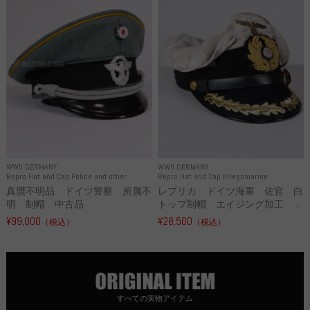
WWII GERMANY
WWII GERMANY
Repro Hat and Cap Police and other
Repro Hat and Cap Kriegsmarine
真贋不明品 ドイツ警察 所属不
レプリカ ドイツ海軍 佐官 白
明 制帽 中古品
トップ制帽 エイジング加工 ...
¥99,000
¥28,500
（税込）
（税込）
すべての実物アイテム