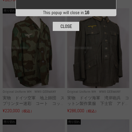
売り切れ
売り切れ
This popup will close in:
16
CLOSE
Original Uniform WH
WWII GERMANY
Original Uniform WH
WWII GERMANY
実物 ドイツ空軍 地上師団 ス
実物 ドイツ海軍 湾岸砲兵 コ
プリンター迷彩 コート コッ...
ットン製作業服 下士官 アド...
¥220,000
¥286,000
（税込）
（税込）
売り切れ
売り切れ