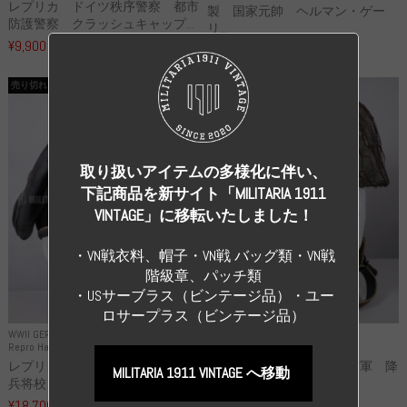
レプリカ ドイツ秩序警察 都市
製 国家元帥 ヘルマン・ゲー
防護警察 クラッシュキャップ...
リ...
¥9,900
（税込）
¥55,000
（税込）
売り切れ
売り切れ
取り扱いアイテムの多様化に伴い、
下記商品を新サイト「MILITARIA 1911
VINTAGE」に移転いたしました！
・VN戦衣料、帽子・VN戦 バッグ類・VN戦
階級章、パッチ類
・USサーブラス（ビンテージ品）・ユー
ロサープラス（ビンテージ品）
WWII GERMANY
WWII GERMANY
Repro Hat and Cap SS and WSS
Repro Hat and Cap Luftwaffe
レプリカ 武装親衛隊 WSS 歩
高品質レプリカ ドイツ空軍 降
MILITARIA 1911 VINTAGE へ移動
兵将校 クラッシュキャップ ...
下猟兵 ヘルメット
¥18,700
¥49,800
（税込）
（税込）