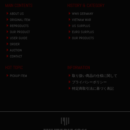
MAIN CONTENTS
HISTORY & CATEGORY
ABOUT US
WWII GERMANY
ORIGINAL ITEM
VIETNAM WAR
REPRODUCTS
US SURPLUS
OUR PRODUCT
EURO SURPLUS
USER GUIDE
OUR PRODUCTS
ORDER
AUCTION
CONTACT
HOT TOPIC
INFORMATION
PICKUP ITEM
取り扱い商品の仕様に関して
プライバシーポリシー
特定商取引法に基づく表記