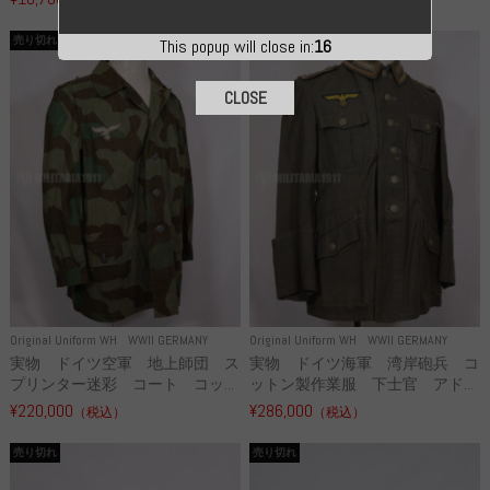
売り切れ
売り切れ
This popup will close in:
15
CLOSE
Original Uniform WH
WWII GERMANY
Original Uniform WH
WWII GERMANY
実物 ドイツ空軍 地上師団 ス
実物 ドイツ海軍 湾岸砲兵 コ
プリンター迷彩 コート コッ...
ットン製作業服 下士官 アド...
¥220,000
¥286,000
（税込）
（税込）
売り切れ
売り切れ