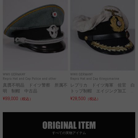
WWII GERMANY
WWII GERMANY
Repro Hat and Cap Police and other
Repro Hat and Cap Kriegsmarine
真贋不明品 ドイツ警察 所属不
レプリカ ドイツ海軍 佐官 白
明 制帽 中古品
トップ制帽 エイジング加工 ...
¥99,000
¥28,500
（税込）
（税込）
すべての実物アイテム