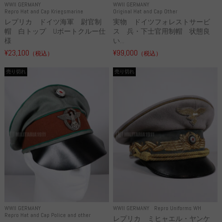
WWII GERMANY
WWII GERMANY
Repro Hat and Cap Kriegsmarine
Original Hat and Cap Other
レプリカ ドイツ海軍 尉官制
実物 ドイツフォレストサービ
帽 白トップ Uボートクルー仕
ス 兵・下士官用制帽 状態良
様
い...
¥23,100
¥99,000
（税込）
（税込）
売り切れ
売り切れ
WWII GERMANY
WWII GERMANY
Repro Uniforms WH
Repro Hat and Cap Police and other
レプリカ ミヒャエル・ヤンケ