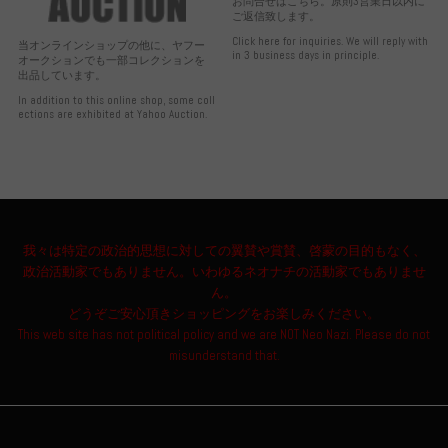
お問合せはこちら。原則3営業日以内に
ご返信致します。
Click here for inquiries. We will reply with
当オンラインショップの他に、ヤフー
in 3 business days in principle.
オークションでも一部コレクションを
出品しています。
In addition to this online shop, some coll
ections are exhibited at Yahoo Auction.
我々は特定の政治的思想に対しての翼賛や賞賛、啓蒙の目的もなく、
政治活動家でもありません。いわゆるネオナチの活動家でもありませ
ん。
どうぞご安心頂きショッピングをお楽しみください。
This web site has not political policy and we are NOT Neo Nazi. Please do not
misunderstand that.