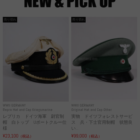
売り切れ
売り切れ
WWII GERMANY
WWII GERMANY
Repro Hat and Cap Kriegsmarine
Original Hat and Cap Other
レプリカ ドイツ海軍 尉官制
実物 ドイツフォレストサービ
帽 白トップ Uボートクルー仕
ス 兵・下士官用制帽 状態良
様
い...
¥23,100
¥99,000
（税込）
（税込）