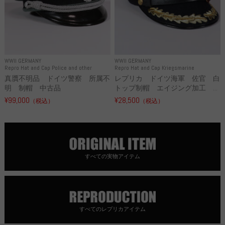
WWII GERMANY
WWII GERMANY
Repro Hat and Cap Police and other
Repro Hat and Cap Kriegsmarine
真贋不明品 ドイツ警察 所属不
レプリカ ドイツ海軍 佐官 白
明 制帽 中古品
トップ制帽 エイジング加工 ...
¥99,000
¥28,500
（税込）
（税込）
すべての実物アイテム
すべてのレプリカアイテム