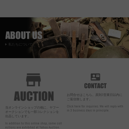
私たちについて
お問合せはこちら。原則3営業日以内に
ご返信致します。
Click here for inquiries. We will reply with
当オンラインショップの他に、ヤフー
in 3 business days in principle.
オークションでも一部コレクションを
出品しています。
In addition to this online shop, some coll
ections are exhibited at Yahoo Auction.