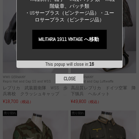
階級章、パッチ類
・USサーブラス（ビンテージ品）・ユー
ロサープラス（ビンテージ品）
MILITARIA 1911 VINTAGE へ移動
This popup will close in:
15
WWII GERMANY
WWII GERMANY
CLOSE
Repro Hat and Cap SS and WSS
Repro Hat and Cap Luftwaffe
レプリカ 武装親衛隊 WSS 歩
高品質レプリカ ドイツ空軍 降
兵将校 クラッシュキャップ ...
下猟兵 ヘルメット
¥18,700
¥49,800
（税込）
（税込）
売り切れ
売り切れ