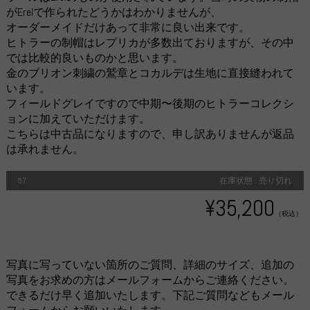
がErelで作られたどうかはわかりませんが、
オーダーメイドだけあって非常に良い出来です。
ヒトラーの制帽はレプリカが多数出ておりますが、その中
では比較的良いものかと思います。
金のブリオン刺繍の鷲章とコカルデは生地に直接縫われて
います。
フィールドグレイですので中期〜後期のヒトラーコレクシ
ョンに加えていただけます。
こちらは中古品になりますので、申し訳ありませんが返品
は承れません。
57
在庫状態 : 売り切れ
¥35,200
（税込）
写真に写っていない箇所のご質問、詳細のサイズ、追加の
写真をお求めの方はメールフォームからご連絡ください。
できるだけ早く追加いたします。下記ご質問などもメール