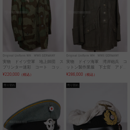
Original Uniform WH
WWII GERMANY
Original Uniform WH
WWII GERMANY
実物 ドイツ空軍 地上師団 ス
実物 ドイツ海軍 湾岸砲兵 コ
プリンター迷彩 コート コッ...
ットン製作業服 下士官 アド...
¥220,000
¥286,000
（税込）
（税込）
売り切れ
売り切れ