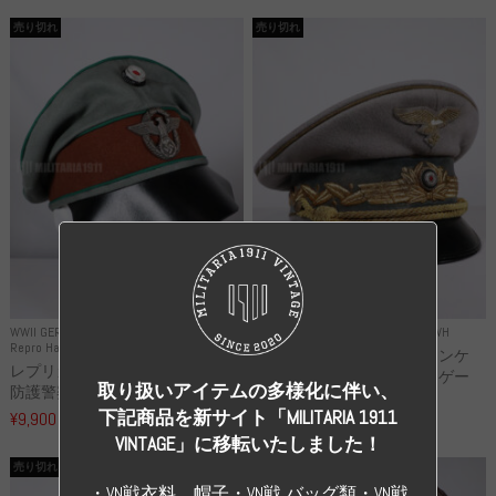
売り切れ
売り切れ
WWII GERMANY
WWII GERMANY
Repro Uniforms WH
Repro Hat and Cap Police and other
レプリカ ミヒャエル・ヤンケ
レプリカ ドイツ秩序警察 都市
製 国家元帥 ヘルマン・ゲー
取り扱いアイテムの多様化に伴い、
防護警察 クラッシュキャップ...
リ...
下記商品を新サイト「MILITARIA 1911
¥9,900
（税込）
¥55,000
（税込）
VINTAGE」に移転いたしました！
売り切れ
売り切れ
・VN戦衣料、帽子・VN戦 バッグ類・VN戦