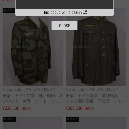
売り切れ
売り切れ
This popup will close in:
14
CLOSE
Original Uniform WH
WWII GERMANY
Original Uniform WH
WWII GERMANY
実物 ドイツ空軍 地上師団 ス
実物 ドイツ海軍 湾岸砲兵 コ
プリンター迷彩 コート コッ...
ットン製作業服 下士官 アド...
¥220,000
¥286,000
（税込）
（税込）
売り切れ
売り切れ