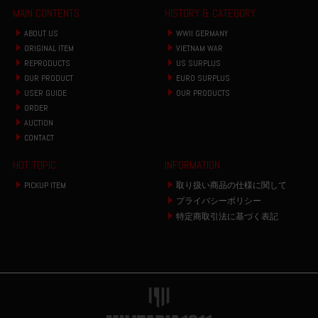
MAIN CONTENTS
HISTORY & CATEGORY
ABOUT US
WWII GERMANY
ORIGINAL ITEM
VIETNAM WAR
REPRODUCTS
US SURPLUS
OUR PRODUCT
EURO SURPLUS
USER GUIDE
OUR PRODUCTS
ORDER
AUCTION
CONTACT
HOT TOPIC
INFORMATION
PICKUP ITEM
取り扱い商品の仕様に関して
プライバシーポリシー
特定商取引法に基づく表記