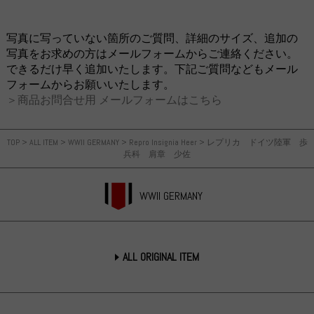
写真に写っていない箇所のご質問、詳細のサイズ、追加の
写真をお求めの方はメールフォームからご連絡ください。
できるだけ早く追加いたします。下記ご質問などもメール
フォームからお願いいたします。
＞商品お問合せ用 メールフォームはこちら
TOP
>
ALL ITEM
>
WWII GERMANY
>
Repro Insignia Heer
>
レプリカ ドイツ陸軍 歩
兵科 肩章 少佐
WWII GERMANY
ALL ORIGINAL ITEM