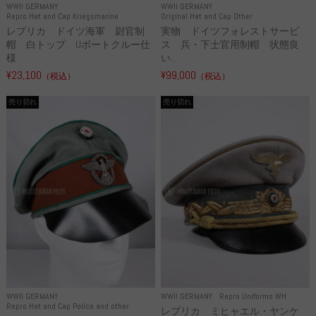
WWII GERMANY
WWII GERMANY
Repro Hat and Cap Kriegsmarine
Original Hat and Cap Other
レプリカ ドイツ海軍 尉官制
実物 ドイツフォレストサービ
帽 白トップ Uボートクルー仕
ス 兵・下士官用制帽 状態良
様
い...
¥23,100
¥99,000
（税込）
（税込）
売り切れ
売り切れ
WWII GERMANY
WWII GERMANY
Repro Uniforms WH
Repro Hat and Cap Police and other
レプリカ ミヒャエル・ヤンケ