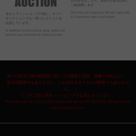
お問合せはこちら。原則3営業日以内に
ご返信致します。
Click here for inquiries. We will reply with
当オンラインショップの他に、ヤフー
in 3 business days in principle.
オークションでも一部コレクションを
出品しています。
In addition to this online shop, some coll
ections are exhibited at Yahoo Auction.
我々は特定の政治的思想に対しての翼賛や賞賛、啓蒙の目的もなく、
政治活動家でもありません。いわゆるネオナチの活動家でもありませ
ん。
どうぞご安心頂きショッピングをお楽しみください。
This web site has not political policy and we are NOT Neo Nazi. Please do not
misunderstand that.