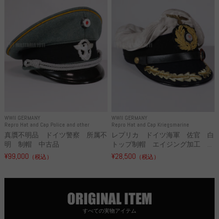
WWII GERMANY
WWII GERMANY
Repro Hat and Cap Police and other
Repro Hat and Cap Kriegsmarine
真贋不明品 ドイツ警察 所属不
レプリカ ドイツ海軍 佐官 白
明 制帽 中古品
トップ制帽 エイジング加工 ...
¥99,000
¥28,500
（税込）
（税込）
すべての実物アイテム