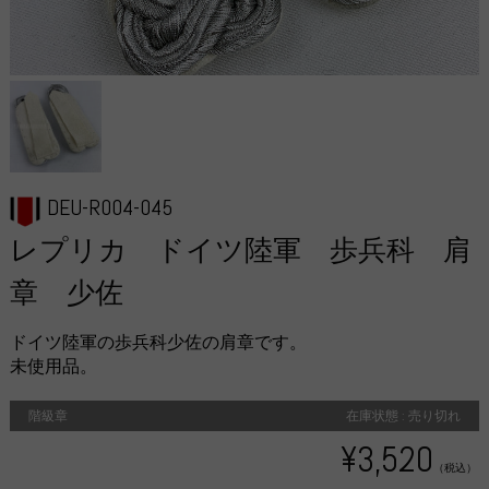
DEU-R004-045
レプリカ ドイツ陸軍 歩兵科 肩
章 少佐
ドイツ陸軍の歩兵科少佐の肩章です。
未使用品。
階級章
在庫状態 : 売り切れ
¥3,520
（税込）