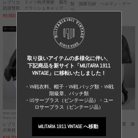
レプリカ ドイツ秩序警察 都市
製 国家元帥 ヘルマン・ゲー
防護警察 クラッシュキャップ...
リ...
¥9,900
（税込）
¥55,000
（税込）
売り切れ
売り切れ
取り扱いアイテムの多様化に伴い、
下記商品を新サイト「MILITARIA 1911
VINTAGE」に移転いたしました！
・VN戦衣料、帽子・VN戦 バッグ類・VN戦
階級章、パッチ類
・USサーブラス（ビンテージ品）・ユー
ロサープラス（ビンテージ品）
WWII GERMANY
WWII GERMANY
Repro Hat and Cap SS and WSS
Repro Hat and Cap Luftwaffe
レプリカ 武装親衛隊 WSS 歩
高品質レプリカ ドイツ空軍 降
MILITARIA 1911 VINTAGE へ移動
兵将校 クラッシュキャップ ...
下猟兵 ヘルメット
¥18,700
¥49,800
（税込）
（税込）