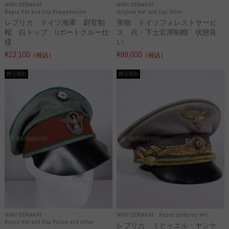
WWII GERMANY
WWII GERMANY
Repro Hat and Cap Kriegsmarine
Original Hat and Cap Other
レプリカ ドイツ海軍 尉官制
実物 ドイツフォレストサービ
帽 白トップ Uボートクルー仕
ス 兵・下士官用制帽 状態良
様
い...
¥23,100
¥99,000
（税込）
（税込）
売り切れ
売り切れ
WWII GERMANY
WWII GERMANY
Repro Uniforms WH
Repro Hat and Cap Police and other
レプリカ ミヒャエル・ヤンケ