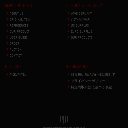
MAIN CONTENTS
HISTORY & CATEGORY
ABOUT US
WWII GERMANY
ORIGINAL ITEM
VIETNAM WAR
REPRODUCTS
US SURPLUS
OUR PRODUCT
EURO SURPLUS
USER GUIDE
OUR PRODUCTS
ORDER
AUCTION
CONTACT
HOT TOPIC
INFORMATION
PICKUP ITEM
取り扱い商品の仕様に関して
プライバシーポリシー
特定商取引法に基づく表記