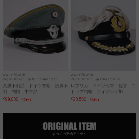
WWII GERMANY
WWII GERMANY
Repro Hat and Cap Police and other
Repro Hat and Cap Kriegsmarine
真贋不明品 ドイツ警察 所属不
レプリカ ドイツ海軍 佐官 白
明 制帽 中古品
トップ制帽 エイジング加工 ...
¥99,000
¥28,500
（税込）
（税込）
すべての実物アイテム