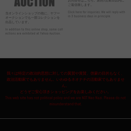
お問合せはこちら。原則3営業日以内に
ご返信致します。
Click here for inquiries. We will reply with
当オンラインショップの他に、ヤフー
in 3 business days in principle.
オークションでも一部コレクションを
出品しています。
In addition to this online shop, some coll
ections are exhibited at Yahoo Auction.
我々は特定の政治的思想に対しての翼賛や賞賛、啓蒙の目的もなく、
政治活動家でもありません。いわゆるネオナチの活動家でもありませ
ん。
どうぞご安心頂きショッピングをお楽しみください。
This web site has not political policy and we are NOT Neo Nazi. Please do not
misunderstand that.