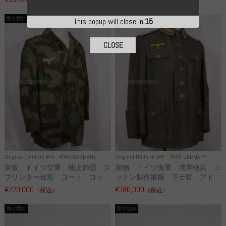
売り切れ
売り切れ
This popup will close in:
14
CLOSE
Original Uniform WH
WWII GERMANY
Original Uniform WH
WWII GERMANY
実物 ドイツ空軍 地上師団 ス
実物 ドイツ海軍 湾岸砲兵 コ
プリンター迷彩 コート コッ...
ットン製作業服 下士官 アド...
¥220,000
¥286,000
（税込）
（税込）
売り切れ
売り切れ