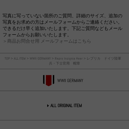
写真に写っていない箇所のご質問、詳細のサイズ、追加の
写真をお求めの方はメールフォームからご連絡ください。
できるだけ早く追加いたします。下記ご質問などもメール
フォームからお願いいたします。
＞商品お問合せ用 メールフォームはこちら
TOP
>
ALL ITEM
>
WWII GERMANY
>
Repro Insignia Heer
>
レプリカ ドイツ陸軍
兵・下士官用 帽章
WWII GERMANY
ALL ORIGINAL ITEM