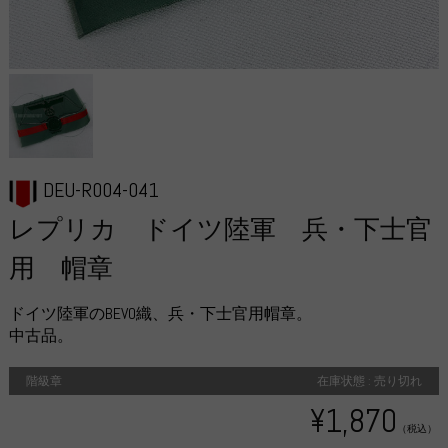
DEU-R004-041
レプリカ ドイツ陸軍 兵・下士官
用 帽章
ドイツ陸軍のBEVO織、兵・下士官用帽章。
中古品。
階級章
在庫状態 : 売り切れ
¥1,870
（税込）