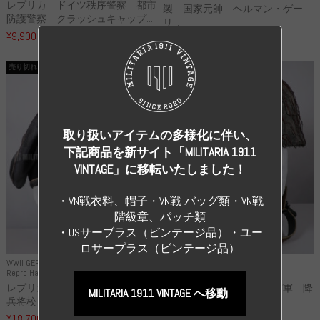
レプリカ ドイツ秩序警察 都市
製 国家元帥 ヘルマン・ゲー
防護警察 クラッシュキャップ...
リ...
¥9,900
（税込）
¥55,000
（税込）
売り切れ
売り切れ
取り扱いアイテムの多様化に伴い、
下記商品を新サイト「MILITARIA 1911
VINTAGE」に移転いたしました！
・VN戦衣料、帽子・VN戦 バッグ類・VN戦
階級章、パッチ類
・USサーブラス（ビンテージ品）・ユー
ロサープラス（ビンテージ品）
WWII GERMANY
WWII GERMANY
Repro Hat and Cap SS and WSS
Repro Hat and Cap Luftwaffe
レプリカ 武装親衛隊 WSS 歩
高品質レプリカ ドイツ空軍 降
MILITARIA 1911 VINTAGE へ移動
兵将校 クラッシュキャップ ...
下猟兵 ヘルメット
¥18,700
¥49,800
（税込）
（税込）