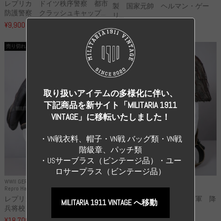
レプリカ ドイツ秩序警察 都市
製 国家元帥 ヘルマン・ゲー
防護警察 クラッシュキャップ...
リ...
¥9,900
（税込）
¥55,000
（税込）
売り切れ
売り切れ
取り扱いアイテムの多様化に伴い、
下記商品を新サイト「MILITARIA 1911
VINTAGE」に移転いたしました！
・VN戦衣料、帽子・VN戦 バッグ類・VN戦
階級章、パッチ類
・USサーブラス（ビンテージ品）・ユー
ロサープラス（ビンテージ品）
WWII GERMANY
WWII GERMANY
Repro Hat and Cap SS and WSS
Repro Hat and Cap Luftwaffe
レプリカ 武装親衛隊 WSS 歩
高品質レプリカ ドイツ空軍 降
MILITARIA 1911 VINTAGE へ移動
兵将校 クラッシュキャップ ...
下猟兵 ヘルメット
¥18,700
¥49,800
（税込）
（税込）