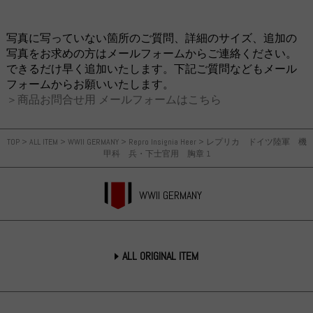
写真に写っていない箇所のご質問、詳細のサイズ、追加の
写真をお求めの方はメールフォームからご連絡ください。
できるだけ早く追加いたします。下記ご質問などもメール
フォームからお願いいたします。
＞商品お問合せ用 メールフォームはこちら
TOP
>
ALL ITEM
>
WWII GERMANY
>
Repro Insignia Heer
>
レプリカ ドイツ陸軍 機
甲科 兵・下士官用 胸章 1
WWII GERMANY
ALL ORIGINAL ITEM