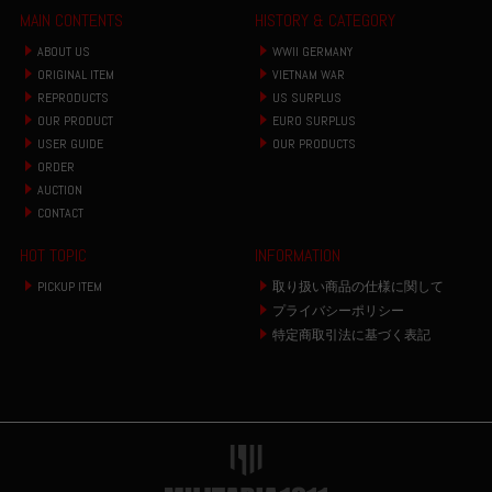
MAIN CONTENTS
HISTORY & CATEGORY
ABOUT US
WWII GERMANY
ORIGINAL ITEM
VIETNAM WAR
REPRODUCTS
US SURPLUS
OUR PRODUCT
EURO SURPLUS
USER GUIDE
OUR PRODUCTS
ORDER
AUCTION
CONTACT
HOT TOPIC
INFORMATION
PICKUP ITEM
取り扱い商品の仕様に関して
プライバシーポリシー
特定商取引法に基づく表記