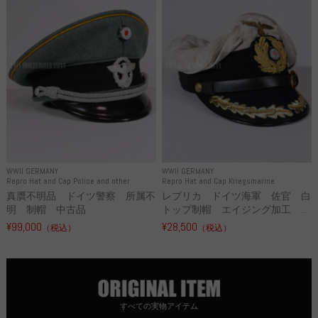
WWII GERMANY
WWII GERMANY
Repro Hat and Cap Police and other
Repro Hat and Cap Kriegsmarine
真贋不明品 ドイツ警察 所属不
レプリカ ドイツ海軍 佐官 白
明 制帽 中古品
トップ制帽 エイジング加工 ...
¥99,000
¥28,500
（税込）
（税込）
すべての実物アイテム