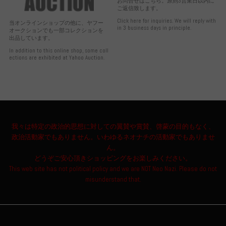
お問合せはこちら。原則3営業日以内に
ご返信致します。
Click here for inquiries. We will reply with
当オンラインショップの他に、ヤフー
in 3 business days in principle.
オークションでも一部コレクションを
出品しています。
In addition to this online shop, some coll
ections are exhibited at Yahoo Auction.
我々は特定の政治的思想に対しての翼賛や賞賛、啓蒙の目的もなく、
政治活動家でもありません。いわゆるネオナチの活動家でもありませ
ん。
どうぞご安心頂きショッピングをお楽しみください。
This web site has not political policy and we are NOT Neo Nazi. Please do not
misunderstand that.