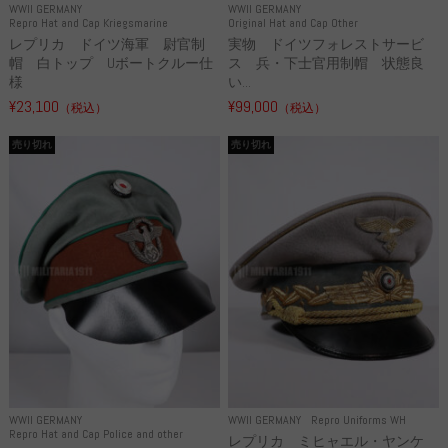
WWII GERMANY
WWII GERMANY
Repro Hat and Cap Kriegsmarine
Original Hat and Cap Other
レプリカ ドイツ海軍 尉官制
実物 ドイツフォレストサービ
帽 白トップ Uボートクルー仕
ス 兵・下士官用制帽 状態良
様
い...
¥23,100
¥99,000
（税込）
（税込）
売り切れ
売り切れ
WWII GERMANY
WWII GERMANY
Repro Uniforms WH
Repro Hat and Cap Police and other
レプリカ ミヒャエル・ヤンケ