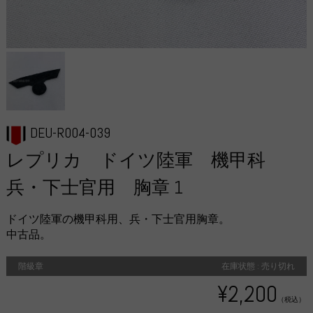
DEU-R004-039
レプリカ ドイツ陸軍 機甲科
兵・下士官用 胸章 1
ドイツ陸軍の機甲科用、兵・下士官用胸章。
中古品。
階級章
在庫状態 : 売り切れ
¥2,200
（税込）