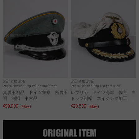
WWII GERMANY
WWII GERMANY
Repro Hat and Cap Police and other
Repro Hat and Cap Kriegsmarine
真贋不明品 ドイツ警察 所属不
レプリカ ドイツ海軍 佐官 白
明 制帽 中古品
トップ制帽 エイジング加工 ...
¥99,000
¥28,500
（税込）
（税込）