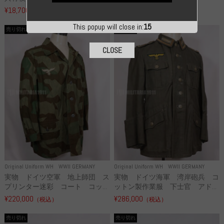
¥18,700
¥49,800
（税込）
（税込）
This popup will close in:
14
売り切れ
売り切れ
CLOSE
Original Uniform WH
WWII GERMANY
Original Uniform WH
WWII GERMANY
実物 ドイツ空軍 地上師団 ス
実物 ドイツ海軍 湾岸砲兵 コ
プリンター迷彩 コート コッ...
ットン製作業服 下士官 アド...
¥220,000
¥286,000
（税込）
（税込）
売り切れ
売り切れ