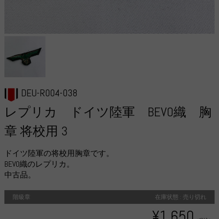
DEU-R004-038
レプリカ ドイツ陸軍 BEVO織 胸
章 将校用 3
ドイツ陸軍の将校用胸章です。
BEVO織のレプリカ。
中古品。
階級章
在庫状態 : 売り切れ
¥1,650