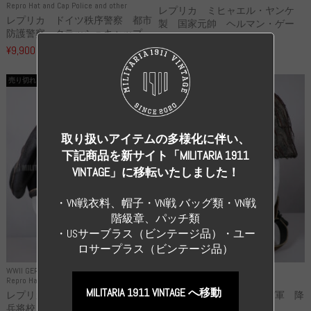
Repro Hat and Cap Police and other
レプリカ ミヒャエル・ヤンケ
レプリカ ドイツ秩序警察 都市
製 国家元帥 ヘルマン・ゲー
防護警察 クラッシュキャップ...
リ...
¥9,900
（税込）
¥55,000
（税込）
売り切れ
売り切れ
取り扱いアイテムの多様化に伴い、
下記商品を新サイト「MILITARIA 1911
VINTAGE」に移転いたしました！
・VN戦衣料、帽子・VN戦 バッグ類・VN戦
階級章、パッチ類
・USサーブラス（ビンテージ品）・ユー
ロサープラス（ビンテージ品）
WWII GERMANY
WWII GERMANY
Repro Hat and Cap SS and WSS
Repro Hat and Cap Luftwaffe
MILITARIA 1911 VINTAGE へ移動
レプリカ 武装親衛隊 WSS 歩
高品質レプリカ ドイツ空軍 降
兵将校 クラッシュキャップ ...
下猟兵 ヘルメット