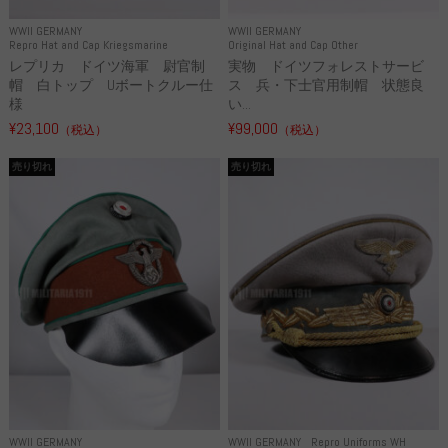
WWII GERMANY
WWII GERMANY
Repro Hat and Cap Kriegsmarine
Original Hat and Cap Other
レプリカ ドイツ海軍 尉官制
実物 ドイツフォレストサービ
帽 白トップ Uボートクルー仕
ス 兵・下士官用制帽 状態良
様
い...
¥23,100
¥99,000
（税込）
（税込）
売り切れ
売り切れ
WWII GERMANY
WWII GERMANY
Repro Uniforms WH