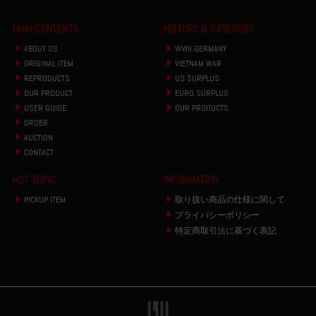
MAIN CONTENTS
HISTORY & CATEGORY
ABOUT US
WWII GERMANY
ORIGINAL ITEM
VIETNAM WAR
REPRODUCTS
US SURPLUS
OUR PRODUCT
EURO SURPLUS
USER GUIDE
OUR PRODUCTS
ORDER
AUCTION
CONTACT
HOT TOPIC
INFORMATION
PICKUP ITEM
取り扱い商品の仕様に関して
プライバシーポリシー
特定商取引法に基づく表記