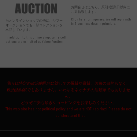
お問合せはこちら。原則3営業日以内に
ご返信致します。
Click here for inquiries. We will reply with
当オンラインショップの他に、ヤフー
in 3 business days in principle.
オークションでも一部コレクションを
出品しています。
In addition to this online shop, some coll
ections are exhibited at Yahoo Auction.
我々は特定の政治的思想に対しての翼賛や賞賛、啓蒙の目的もなく、
政治活動家でもありません。いわゆるネオナチの活動家でもありませ
ん。
どうぞご安心頂きショッピングをお楽しみください。
This web site has not political policy and we are NOT Neo Nazi. Please do not
misunderstand that.