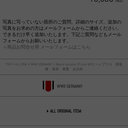
（税込）
写真に写っていない箇所のご質問、詳細のサイズ、追加の
写真をお求めの方はメールフォームからご連絡ください。
できるだけ早く追加いたします。下記ご質問などもメール
フォームからお願いいたします。
＞商品お問合せ用 メールフォームはこちら
TOP
>
ALL ITEM
>
WWII GERMANY
>
Repro Insignia SS and WSS
>
レプリカ 親衛
隊 肩章 軍曹 歩兵科
WWII GERMANY
ALL ORIGINAL ITEM