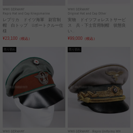
WWII GERMANY
WWII GERMANY
Repro Hat and Cap Kriegsmarine
Original Hat and Cap Other
レプリカ ドイツ海軍 尉官制
実物 ドイツフォレストサービ
帽 白トップ Uボートクルー仕
ス 兵・下士官用制帽 状態良
様
い...
¥23,100
¥99,000
（税込）
（税込）
売り切れ
売り切れ
WWII GERMANY
WWII GERMANY
Repro Uniforms WH