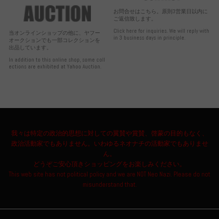
お問合せはこちら。原則3営業日以内に
ご返信致します。
Click here for inquiries. We will reply with
当オンラインショップの他に、ヤフー
in 3 business days in principle.
オークションでも一部コレクションを
出品しています。
In addition to this online shop, some coll
ections are exhibited at Yahoo Auction.
我々は特定の政治的思想に対しての翼賛や賞賛、啓蒙の目的もなく、
政治活動家でもありません。いわゆるネオナチの活動家でもありませ
ん。
どうぞご安心頂きショッピングをお楽しみください。
This web site has not political policy and we are NOT Neo Nazi. Please do not
misunderstand that.