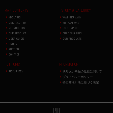
MAIN CONTENTS
HISTORY & CATEGORY
ABOUT US
WWII GERMANY
ORIGINAL ITEM
VIETNAM WAR
REPRODUCTS
US SURPLUS
OUR PRODUCT
EURO SURPLUS
USER GUIDE
OUR PRODUCTS
ORDER
AUCTION
CONTACT
HOT TOPIC
INFORMATION
PICKUP ITEM
取り扱い商品の仕様に関して
プライバシーポリシー
特定商取引法に基づく表記