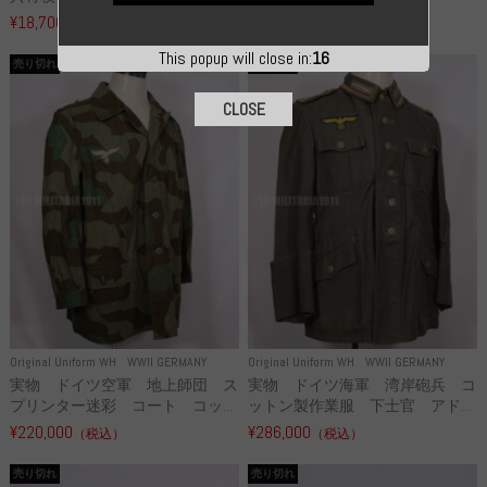
¥18,700
¥49,800
（税込）
（税込）
This popup will close in:
15
売り切れ
売り切れ
CLOSE
Original Uniform WH
WWII GERMANY
Original Uniform WH
WWII GERMANY
実物 ドイツ空軍 地上師団 ス
実物 ドイツ海軍 湾岸砲兵 コ
プリンター迷彩 コート コッ...
ットン製作業服 下士官 アド...
¥220,000
¥286,000
（税込）
（税込）
売り切れ
売り切れ