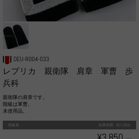
DEU-R004-033
レプリカ 親衛隊 肩章 軍曹 歩
兵科
親衛隊の肩章です。
階級は軍曹。
未使用品。
階級章
在庫状態 : 売り切れ
¥3,850