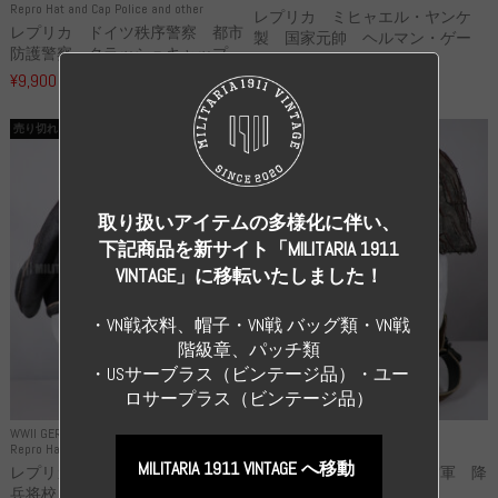
Repro Hat and Cap Police and other
レプリカ ミヒャエル・ヤンケ
レプリカ ドイツ秩序警察 都市
製 国家元帥 ヘルマン・ゲー
防護警察 クラッシュキャップ...
リ...
¥9,900
（税込）
¥55,000
（税込）
売り切れ
売り切れ
取り扱いアイテムの多様化に伴い、
下記商品を新サイト「MILITARIA 1911
VINTAGE」に移転いたしました！
・VN戦衣料、帽子・VN戦 バッグ類・VN戦
階級章、パッチ類
・USサーブラス（ビンテージ品）・ユー
ロサープラス（ビンテージ品）
WWII GERMANY
WWII GERMANY
Repro Hat and Cap SS and WSS
Repro Hat and Cap Luftwaffe
MILITARIA 1911 VINTAGE へ移動
レプリカ 武装親衛隊 WSS 歩
高品質レプリカ ドイツ空軍 降
兵将校 クラッシュキャップ ...
下猟兵 ヘルメット