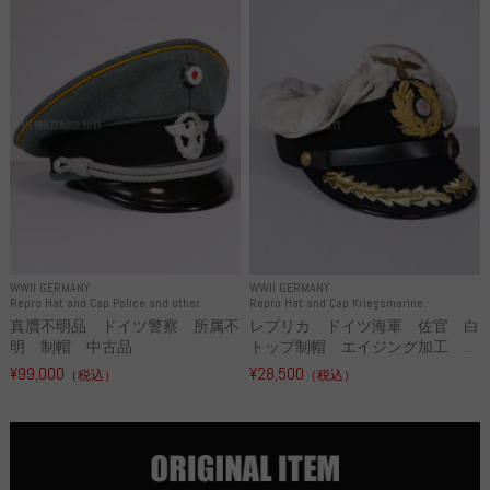
WWII GERMANY
WWII GERMANY
Repro Hat and Cap Police and other
Repro Hat and Cap Kriegsmarine
真贋不明品 ドイツ警察 所属不
レプリカ ドイツ海軍 佐官 白
明 制帽 中古品
トップ制帽 エイジング加工 ...
¥99,000
¥28,500
（税込）
（税込）