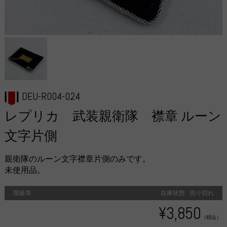
DEU-R004-024
レプリカ 武装親衛隊 襟章 ルーン
文字片側
親衛隊のルーン文字襟章片側のみです。
未使用品。
階級章
在庫状態 : 売り切れ
¥3,850
（税込）