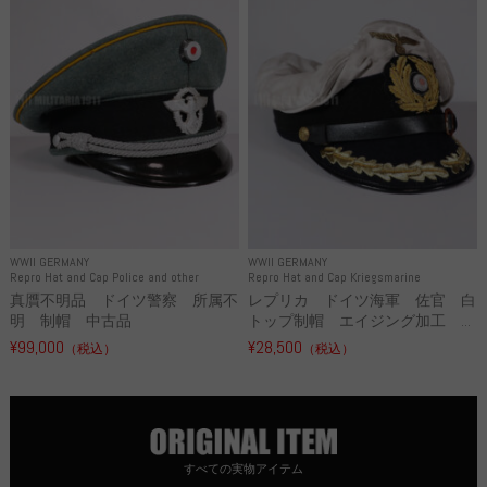
WWII GERMANY
WWII GERMANY
Repro Hat and Cap Police and other
Repro Hat and Cap Kriegsmarine
真贋不明品 ドイツ警察 所属不
レプリカ ドイツ海軍 佐官 白
明 制帽 中古品
トップ制帽 エイジング加工 ...
¥99,000
¥28,500
（税込）
（税込）
すべての実物アイテム