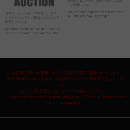
お問合せはこちら。原則3営業日以内に
ご返信致します。
Click here for inquiries. We will reply with
当オンラインショップの他に、ヤフー
in 3 business days in principle.
オークションでも一部コレクションを
出品しています。
In addition to this online shop, some coll
ections are exhibited at Yahoo Auction.
我々は特定の政治的思想に対しての翼賛や賞賛、啓蒙の目的もなく、
政治活動家でもありません。いわゆるネオナチの活動家でもありませ
ん。
どうぞご安心頂きショッピングをお楽しみください。
This web site has not political policy and we are NOT Neo Nazi. Please do not
misunderstand that.