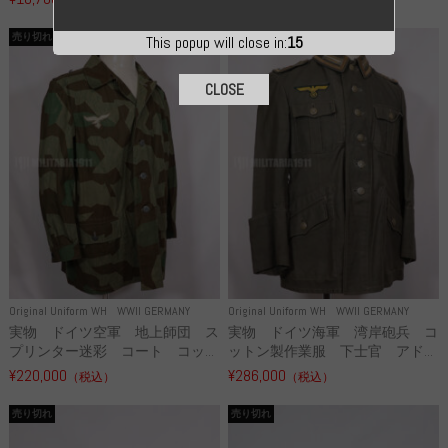
売り切れ
売り切れ
This popup will close in:
14
CLOSE
Original Uniform WH
WWII GERMANY
Original Uniform WH
WWII GERMANY
実物 ドイツ空軍 地上師団 ス
実物 ドイツ海軍 湾岸砲兵 コ
プリンター迷彩 コート コッ...
ットン製作業服 下士官 アド...
¥220,000
¥286,000
（税込）
（税込）
売り切れ
売り切れ