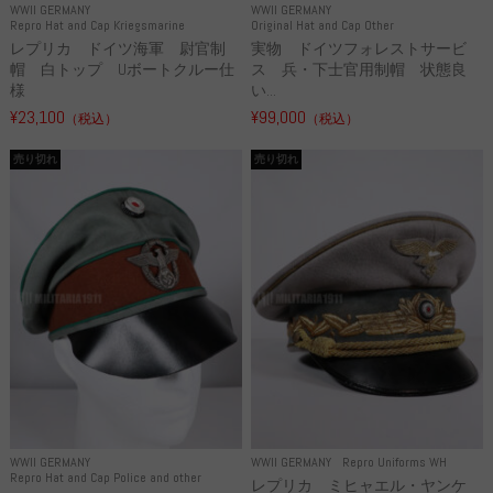
WWII GERMANY
WWII GERMANY
Repro Hat and Cap Kriegsmarine
Original Hat and Cap Other
レプリカ ドイツ海軍 尉官制
実物 ドイツフォレストサービ
帽 白トップ Uボートクルー仕
ス 兵・下士官用制帽 状態良
様
い...
¥23,100
¥99,000
（税込）
（税込）
売り切れ
売り切れ
WWII GERMANY
WWII GERMANY
Repro Uniforms WH
Repro Hat and Cap Police and other
レプリカ ミヒャエル・ヤンケ