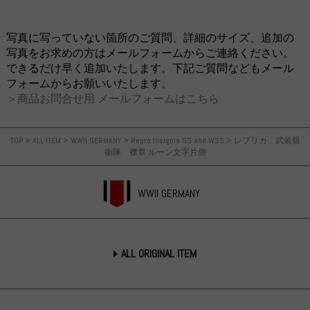
写真に写っていない箇所のご質問、詳細のサイズ、追加の
写真をお求めの方はメールフォームからご連絡ください。
できるだけ早く追加いたします。下記ご質問などもメール
フォームからお願いいたします。
＞商品お問合せ用 メールフォームはこちら
TOP
>
ALL ITEM
>
WWII GERMANY
>
Repro Insignia SS and WSS
>
レプリカ 武装親
衛隊 襟章 ルーン文字片側
WWII GERMANY
ALL ORIGINAL ITEM