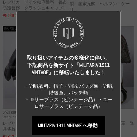
レプリカ ドイツ秩序警察 都市
製 国家元帥 ヘルマン・ゲー
防護警察 クラッシュキャップ...
リ...
¥9,900
（税込）
¥55,000
（税込）
売り切れ
売り切れ
取り扱いアイテムの多様化に伴い、
下記商品を新サイト「MILITARIA 1911
VINTAGE」に移転いたしました！
・VN戦衣料、帽子・VN戦 バッグ類・VN戦
階級章、パッチ類
・USサーブラス（ビンテージ品）・ユー
ロサープラス（ビンテージ品）
WWII GERMANY
WWII GERMANY
Repro Hat and Cap SS and WSS
Repro Hat and Cap Luftwaffe
レプリカ 武装親衛隊 WSS 歩
高品質レプリカ ドイツ空軍 降
MILITARIA 1911 VINTAGE へ移動
兵将校 クラッシュキャップ ...
下猟兵 ヘルメット
¥18,700
¥49,800
（税込）
（税込）