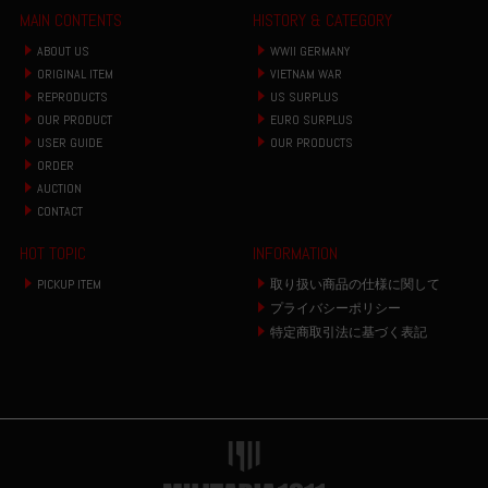
MAIN CONTENTS
HISTORY & CATEGORY
ABOUT US
WWII GERMANY
ORIGINAL ITEM
VIETNAM WAR
REPRODUCTS
US SURPLUS
OUR PRODUCT
EURO SURPLUS
USER GUIDE
OUR PRODUCTS
ORDER
AUCTION
CONTACT
HOT TOPIC
INFORMATION
PICKUP ITEM
取り扱い商品の仕様に関して
プライバシーポリシー
特定商取引法に基づく表記