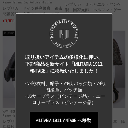
Repro Hat and Cap Police and other
レプリカ ミヒャエル・ヤンケ
レプリカ ドイツ秩序警察 都市
製 国家元帥 ヘルマン・ゲー
防護警察 クラッシュキャップ...
リ...
¥9,900
（税込）
¥55,000
（税込）
売り切れ
売り切れ
取り扱いアイテムの多様化に伴い、
下記商品を新サイト「MILITARIA 1911
VINTAGE」に移転いたしました！
・VN戦衣料、帽子・VN戦 バッグ類・VN戦
階級章、パッチ類
・USサーブラス（ビンテージ品）・ユー
ロサープラス（ビンテージ品）
WWII GERMANY
WWII GERMANY
Repro Hat and Cap SS and WSS
Repro Hat and Cap Luftwaffe
MILITARIA 1911 VINTAGE へ移動
レプリカ 武装親衛隊 WSS 歩
高品質レプリカ ドイツ空軍 降
兵将校 クラッシュキャップ ...
下猟兵 ヘルメット