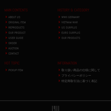
MAIN CONTENTS
HISTORY & CATEGORY
ABOUT US
WWII GERMANY
ORIGINAL ITEM
VIETNAM WAR
REPRODUCTS
US SURPLUS
OUR PRODUCT
EURO SURPLUS
USER GUIDE
OUR PRODUCTS
ORDER
AUCTION
CONTACT
HOT TOPIC
INFORMATION
PICKUP ITEM
取り扱い商品の仕様に関して
プライバシーポリシー
特定商取引法に基づく表記