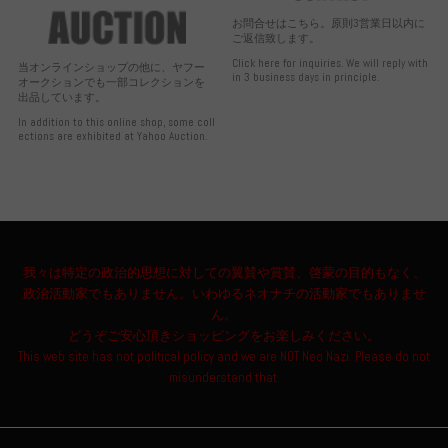
お問合せはこちら。原則3営業日以内に
ご返信致します。
Click here for inquiries. We will reply with
当オンラインショップの他に、ヤフー
in 3 business days in principle.
オークションでも一部コレクションを
出品しています。
In addition to this online shop, some coll
ections are exhibited at Yahoo Auction.
我々は特定の政治的思想に対しての翼賛や賞賛、啓蒙の目的もなく、
政治活動家でもありません。いわゆるネオナチの活動家でもありませ
ん。
どうぞご安心頂きショッピングをお楽しみください。
This web site has not political policy and we are NOT Neo Nazi. Please do not
misunderstand that.