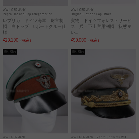
WWII GERMANY
WWII GERMANY
Repro Hat and Cap Kriegsmarine
Original Hat and Cap Other
レプリカ ドイツ海軍 尉官制
実物 ドイツフォレストサービ
帽 白トップ Uボートクルー仕
ス 兵・下士官用制帽 状態良
様
い...
¥23,100
¥99,000
（税込）
（税込）
売り切れ
売り切れ
WWII GERMANY
WWII GERMANY
Repro Uniforms WH