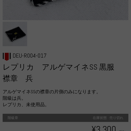
DEU-R004-017
レプリカ アルゲマイネSS 黒服
襟章 兵
アルゲマイネSSの襟章の片側のみになります。
階級は兵。
レプリカ、未使用品。
階級章
在庫状態 : 売り切れ
¥3,300