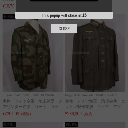
¥18,700
¥49,800
（税込）
（税込）
This popup will close in:
14
売り切れ
売り切れ
CLOSE
Original Uniform WH
WWII GERMANY
Original Uniform WH
WWII GERMANY
実物 ドイツ空軍 地上師団 ス
実物 ドイツ海軍 湾岸砲兵 コ
プリンター迷彩 コート コッ...
ットン製作業服 下士官 アド...
¥220,000
¥286,000
（税込）
（税込）
売り切れ
売り切れ