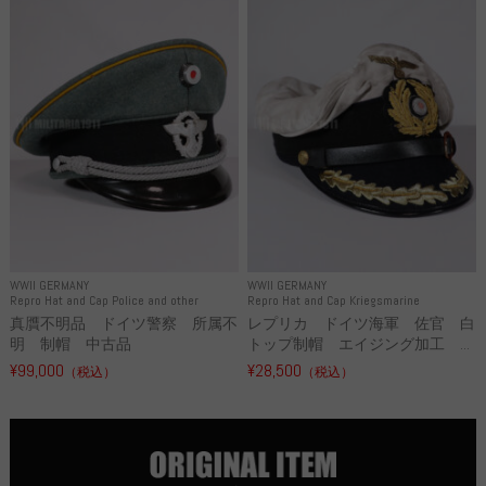
WWII GERMANY
WWII GERMANY
Repro Hat and Cap Police and other
Repro Hat and Cap Kriegsmarine
真贋不明品 ドイツ警察 所属不
レプリカ ドイツ海軍 佐官 白
明 制帽 中古品
トップ制帽 エイジング加工 ...
¥99,000
¥28,500
（税込）
（税込）