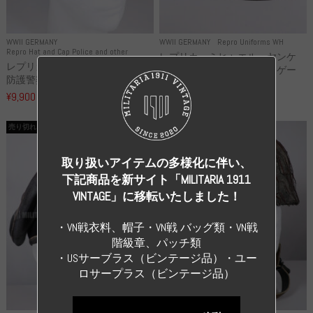
WWII GERMANY
WWII GERMANY
Repro Uniforms WH
Repro Hat and Cap Police and other
レプリカ ミヒャエル・ヤンケ
レプリカ ドイツ秩序警察 都市
製 国家元帥 ヘルマン・ゲー
防護警察 クラッシュキャップ...
リ...
¥9,900
（税込）
¥55,000
（税込）
売り切れ
売り切れ
取り扱いアイテムの多様化に伴い、
下記商品を新サイト「MILITARIA 1911
VINTAGE」に移転いたしました！
・VN戦衣料、帽子・VN戦 バッグ類・VN戦
階級章、パッチ類
・USサーブラス（ビンテージ品）・ユー
ロサープラス（ビンテージ品）