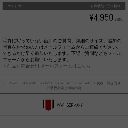
ポストカード
在庫状態 : 売り切れ
¥4,950
（税込）
写真に写っていない箇所のご質問、詳細のサイズ、追加の
写真をお求めの方はメールフォームからご連絡ください。
できるだけ早く追加いたします。下記ご質問などもメール
フォームからお願いいたします。
＞商品お問合せ用 メールフォームはこちら
TOP
>
ALL ITEM
>
WWII GERMANY
>
Original Photo SS and other
>
実物 報道写真
武装親衛隊と補給物資
WWII GERMANY