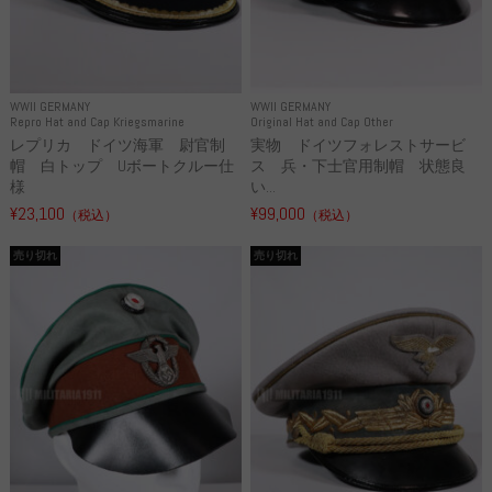
WWII GERMANY
WWII GERMANY
Repro Hat and Cap Kriegsmarine
Original Hat and Cap Other
レプリカ ドイツ海軍 尉官制
実物 ドイツフォレストサービ
帽 白トップ Uボートクルー仕
ス 兵・下士官用制帽 状態良
様
い...
¥23,100
¥99,000
（税込）
（税込）
売り切れ
売り切れ