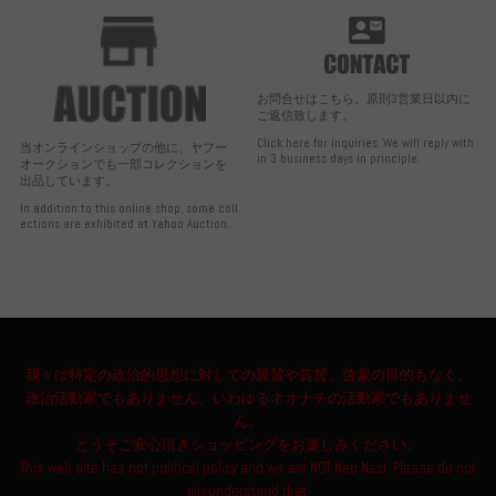
お問合せはこちら。原則3営業日以内に
ご返信致します。
Click here for inquiries. We will reply with
当オンラインショップの他に、ヤフー
in 3 business days in principle.
オークションでも一部コレクションを
出品しています。
In addition to this online shop, some coll
ections are exhibited at Yahoo Auction.
我々は特定の政治的思想に対しての翼賛や賞賛、啓蒙の目的もなく、
政治活動家でもありません。いわゆるネオナチの活動家でもありませ
ん。
どうぞご安心頂きショッピングをお楽しみください。
This web site has not political policy and we are NOT Neo Nazi. Please do not
misunderstand that.