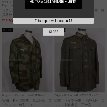
MILITARIA 1911 VINTAGE へ移動
WWII GERMANY
WWII GERMANY
Repro Hat and Cap SS and WSS
Repro Hat and Cap Luftwaffe
レプリカ 武装親衛隊 WSS 歩
高品質レプリカ ドイツ空軍 降
兵将校 クラッシュキャップ ...
下猟兵 ヘルメット
¥18,700
¥49,800
This popup will close in:
15
（税込）
（税込）
売り切れ
売り切れ
CLOSE
Original Uniform WH
WWII GERMANY
Original Uniform WH
WWII GERMANY
実物 ドイツ空軍 地上師団 ス
実物 ドイツ海軍 湾岸砲兵 コ
プリンター迷彩 コート コッ...
ットン製作業服 下士官 アド...