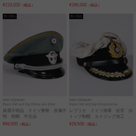
¥220,000
¥286,000
（税込）
（税込）
売り切れ
売り切れ
WWII GERMANY
WWII GERMANY
Repro Hat and Cap Police and other
Repro Hat and Cap Kriegsmarine
真贋不明品 ドイツ警察 所属不
レプリカ ドイツ海軍 佐官 白
明 制帽 中古品
トップ制帽 エイジング加工 ...
¥99,000
¥28,500
（税込）
（税込）