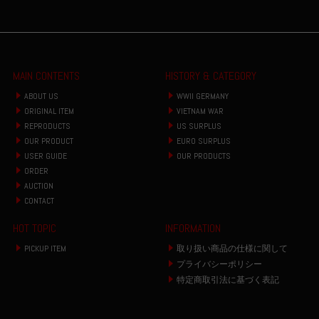
MAIN CONTENTS
HISTORY & CATEGORY
ABOUT US
WWII GERMANY
ORIGINAL ITEM
VIETNAM WAR
REPRODUCTS
US SURPLUS
OUR PRODUCT
EURO SURPLUS
USER GUIDE
OUR PRODUCTS
ORDER
AUCTION
CONTACT
HOT TOPIC
INFORMATION
PICKUP ITEM
取り扱い商品の仕様に関して
プライバシーポリシー
特定商取引法に基づく表記