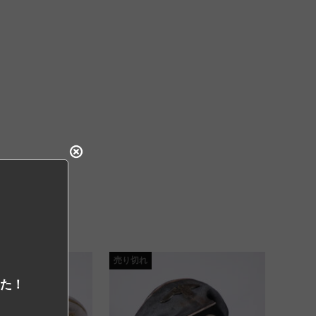
売り切れ
した！