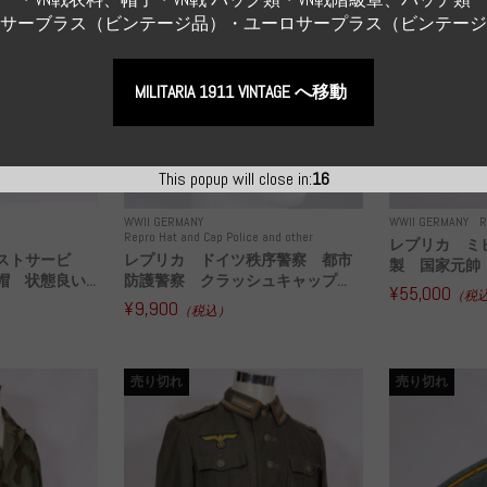
Sサーブラス（ビンテージ品）・ユーロサープラス（ビンテー
MILITARIA 1911 VINTAGE へ移動
This popup will close in:
15
WWII GERMANY
WWII GERMANY
R
Repro Hat and Cap Police and other
レプリカ ミ
ストサービ
レプリカ ドイツ秩序警察 都市
製 国家元帥 
 状態良い...
防護警察 クラッシュキャップ...
¥55,000
（税
¥9,900
（税込）
売り切れ
売り切れ