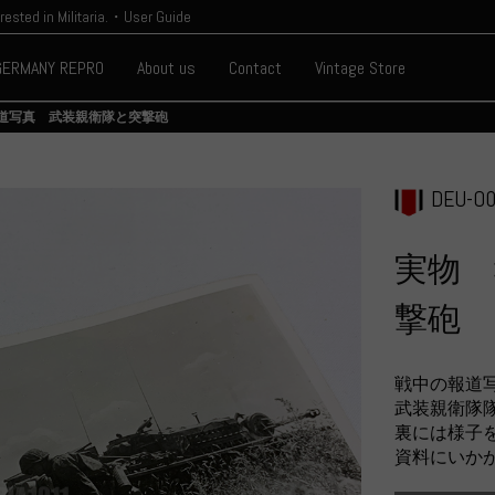
erested in Militaria.・User Guide
GERMANY REPRO
About us
Contact
Vintage Store
道写真 武装親衛隊と突撃砲
DEU-O0
実物 
撃砲
戦中の報道
武装親衛隊
裏には様子
資料にいか