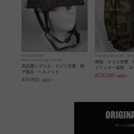
WWII GERMANY
Original Uniform WH
WWI
Repro Hat and Cap Luftwaffe
実物 ドイツ空軍 
高品質レプリカ ドイツ空軍 降
プリンター迷彩 コー
下猟兵 ヘルメット
¥220,000
（税込）
¥49,800
（税込）
すべての実