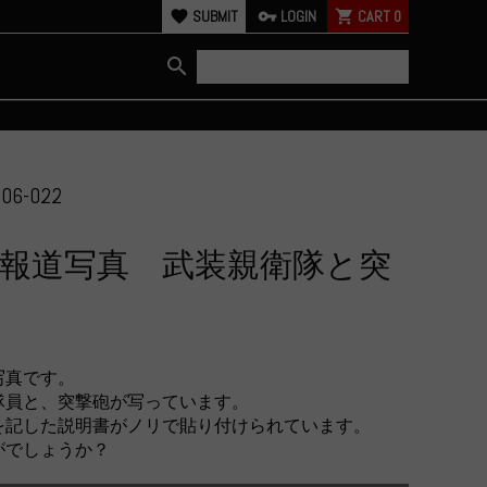
favorite
SUBMIT
vpn_key
LOGIN
shopping_cart
CART
0
search
06-022
報道写真 武装親衛隊と突
写真です。
隊員と、突撃砲が写っています。
を記した説明書がノリで貼り付けられています。
がでしょうか？