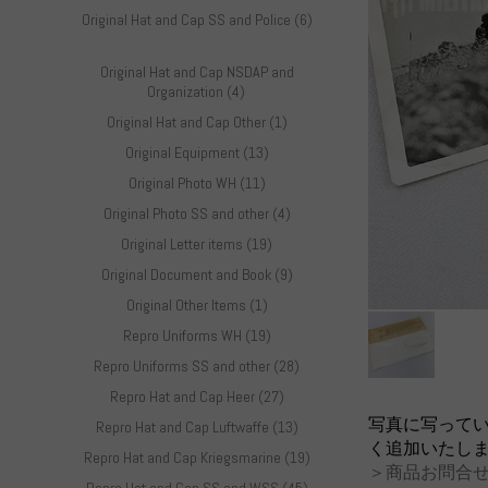
Original Hat and Cap SS and Police (6)
Original Hat and Cap NSDAP and
Organization (4)
Original Hat and Cap Other (1)
Original Equipment (13)
Original Photo WH (11)
Original Photo SS and other (4)
Original Letter items (19)
Original Document and Book (9)
Original Other Items (1)
Repro Uniforms WH (19)
Repro Uniforms SS and other (28)
Repro Hat and Cap Heer (27)
写真に写って
Repro Hat and Cap Luftwaffe (13)
く追加いたし
Repro Hat and Cap Kriegsmarine (19)
＞商品お問合せ