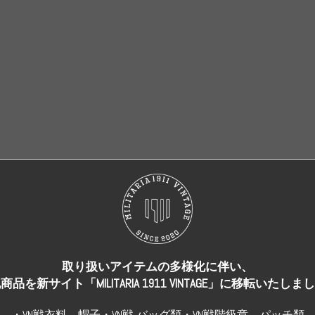
売り切れ
売り切れ
取り扱いアイテムの多様化に伴い、
商品を新サイト「MILITARIA 1911 VINTAGE」に移転いたしま
・VN戦衣料、帽子・VN戦 バッグ類・VN戦階級章、パッチ類