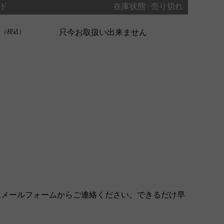
ド
在庫状態 : 売り切れ
0
只今お取扱い出来ません
（税込）
はメールフォームからご連絡ください。できるだけ早
。