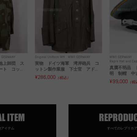
I GERMANY
Original Uniform WH
WWII GERMANY
WWII GERMANY
Repro Hat and Cap
地上師団 ス
実物 ドイツ海軍 湾岸砲兵 コ
真贋不明品 
ト コッ...
ットン製作業服 下士官 アド...
明 制帽 中
¥286,000
（税込）
¥99,000
（税
物アイテム
すべてのレプリカ