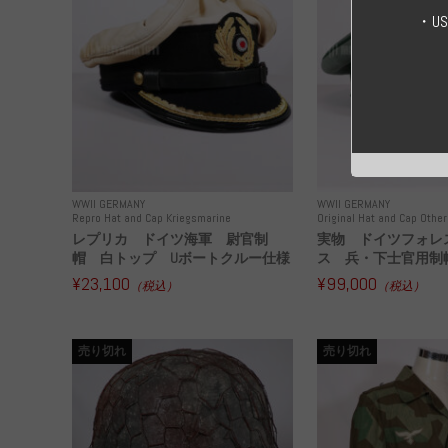
・U
WWII GERMANY
WWII GERMANY
Repro Hat and Cap Kriegsmarine
Original Hat and Cap Other
レプリカ ドイツ海軍 尉官制
実物 ドイツフォレ
帽 白トップ Uボートクルー仕様
ス 兵・下士官用制帽
¥23,100
¥99,000
（税込）
（税込）
売り切れ
売り切れ