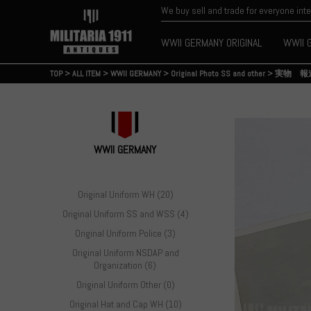
We buy sell and trade for everyone int
WWII GERMANY ORIGINAL
WWII 
TOP
>
ALL ITEM
>
WWII GERMANY
>
Original Photo SS and other
>
実物 報
WWII GERMANY
Original Uniform WH (20)
Original Uniform SS and WSS (4)
Original Uniform Police (3)
Original Uniform NSDAP and
Organization (6)
Original Uniform Other (0)
Original Hat and Cap WH (10)