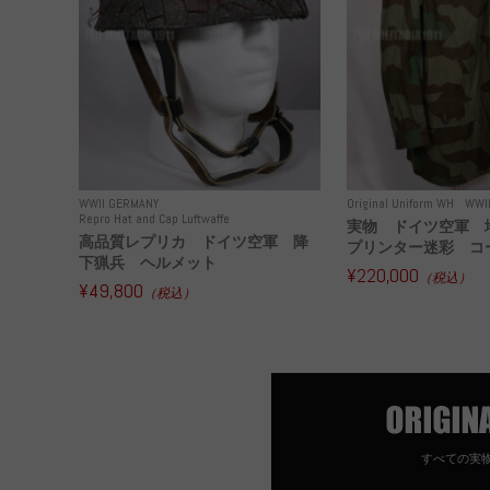
WWII GERMANY
Original Uniform WH
WWI
Repro Hat and Cap Luftwaffe
実物 ドイツ空軍 
高品質レプリカ ドイツ空軍 降
プリンター迷彩 コー
下猟兵 ヘルメット
¥220,000
（税込）
¥49,800
（税込）
すべての実