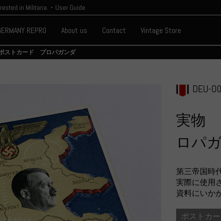
erested in Militaria.・User Guide
GERMANY REPRO
About us
Contact
Vintage Store
ポストカード プロパガンダ
DEU-O0
実物
ロパ
第三帝国時
実際に使用
資料にいか
ポストカー