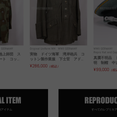
I GERMANY
Original Uniform WH
WWII GERMANY
WWII GERMANY
Repro Hat and Cap
地上師団 ス
実物 ドイツ海軍 湾岸砲兵 コ
真贋不明品 
ト コッ...
ットン製作業服 下士官 アド...
明 制帽 中
¥286,000
（税込）
¥99,000
（税
物アイテム
すべてのレプリカ