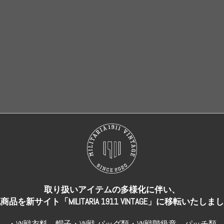
売り切れ
売り切れ
取り扱いアイテムの多様化に伴い、
商品を新サイト「MILITARIA 1911 VINTAGE」に移転いたしま
・VN戦衣料、帽子・VN戦 バッグ類・VN戦階級章、パッチ類