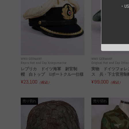
・U
WWII GERMANY
WWII GERMANY
Repro Hat and Cap Kriegsmarine
Original Hat and Cap Other
レプリカ ドイツ海軍 尉官制
実物 ドイツフォレ
帽 白トップ Uボートクルー仕様
ス 兵・下士官用制帽
¥23,100
¥99,000
（税込）
（税込）
売り切れ
売り切れ