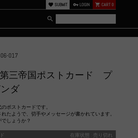
favorite
SUBMIT
vpn_key
LOGIN
shopping_cart
CART
0
search
06-017
 第三帝国ポストカード プ
ガンダ
代のポストカードです。
されたようで、切手やメッセージが書かれています。
がでしょうか？
ド
在庫状態 : 売り切れ