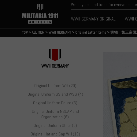
We buy sell and trade for everyone int
WWII GERMANY ORIGINAL
WWII 
TOP
>
ALL ITEM
>
WWII GERMANY
>
Original Letter items
>
実物 第三帝国
WWII GERMANY
Original Uniform WH (20)
Original Uniform SS and WSS (4)
Original Uniform Police (3)
Original Uniform NSDAP and
Organization (6)
Original Uniform Other (0)
Original Hat and Cap WH (10)