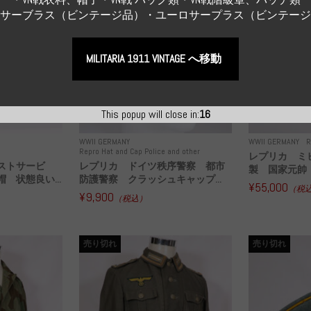
Sサーブラス（ビンテージ品）・ユーロサープラス（ビンテー
MILITARIA 1911 VINTAGE へ移動
This popup will close in:
15
WWII GERMANY
WWII GERMANY
R
Repro Hat and Cap Police and other
レプリカ ミ
ストサービ
レプリカ ドイツ秩序警察 都市
製 国家元帥 
 状態良い...
防護警察 クラッシュキャップ...
¥55,000
（税
¥9,900
（税込）
売り切れ
売り切れ