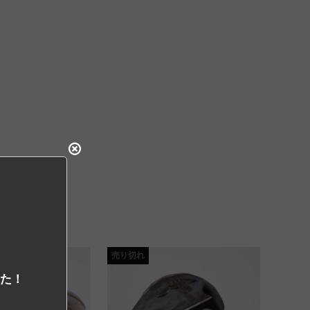
売り切れ
した！