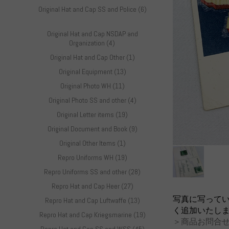
Original Hat and Cap SS and Police (6)
Original Hat and Cap NSDAP and
Organization (4)
Original Hat and Cap Other (1)
Original Equipment (13)
Original Photo WH (11)
Original Photo SS and other (4)
Original Letter items (19)
Original Document and Book (9)
Original Other Items (1)
Repro Uniforms WH (19)
Repro Uniforms SS and other (28)
Repro Hat and Cap Heer (27)
写真に写って
Repro Hat and Cap Luftwaffe (13)
く追加いたし
Repro Hat and Cap Kriegsmarine (19)
＞商品お問合せ