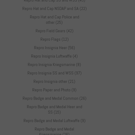
Repro Hat and Cap SS and WSS (45)
Repro Hat and Cap NSDAP and SA (22)
Repro Hat and Cap Police and
other (25)
Repro Field Gears (42)
Repro Flags (12)
Repro Insignia Heer (56)
Repro Insignia Luftwaffe (4)
Repro Insignia Kriegsmarine (8)
Repro Insignia SS and WSS (97)
Repro Insignia other (21)
Repro Paper and Photo (9)
Repro Badge and Medal Common (26)
Repro Badge and Medal Heer and
SS (15)
Repro Badge and Medal Luftwaffe (9)
Repro Badge and Medal
Kriegsmarine (26)