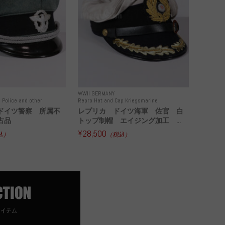
WWII GERMANY
 Police and other
Repro Hat and Cap Kriegsmarine
ドイツ警察 所属不
レプリカ ドイツ海軍 佐官 白
古品
トップ制帽 エイジング加工 ...
¥28,500
込）
（税込）
アイテム