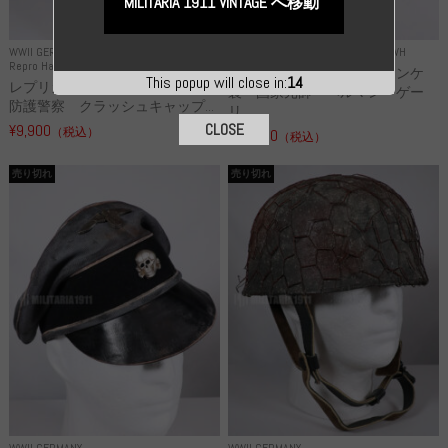
MILITARIA 1911 VINTAGE へ移動
WWII GERMANY
WWII GERMANY
Repro Uniforms WH
Repro Hat and Cap Police and other
レプリカ ミヒャエル・ヤンケ
This popup will close in:
13
レプリカ ドイツ秩序警察 都市
製 国家元帥 ヘルマン・ゲー
防護警察 クラッシュキャップ...
リ...
CLOSE
¥9,900
（税込）
¥55,000
（税込）
売り切れ
売り切れ