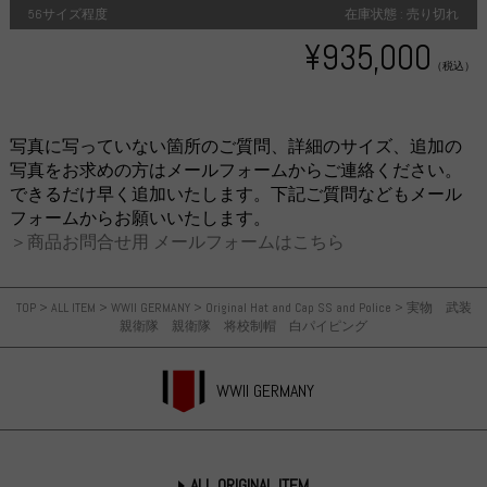
56サイズ程度
在庫状態 : 売り切れ
¥935,000
（税込）
写真に写っていない箇所のご質問、詳細のサイズ、追加の
写真をお求めの方はメールフォームからご連絡ください。
できるだけ早く追加いたします。下記ご質問などもメール
フォームからお願いいたします。
＞商品お問合せ用 メールフォームはこちら
TOP
>
ALL ITEM
>
WWII GERMANY
>
Original Hat and Cap SS and Police
>
実物 武装
親衛隊 親衛隊 将校制帽 白パイピング
WWII GERMANY
ALL ORIGINAL ITEM