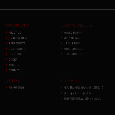
MAIN CONTENTS
HISTORY & CATEGORY
ABOUT US
WWII GERMANY
ORIGINAL ITEM
VIETNAM WAR
REPRODUCTS
US SURPLUS
OUR PRODUCT
EURO SURPLUS
USER GUIDE
OUR PRODUCTS
ORDER
AUCTION
CONTACT
HOT TOPIC
INFORMATION
PICKUP ITEM
取り扱い商品の仕様に関して
プライバシーポリシー
特定商取引法に基づく表記