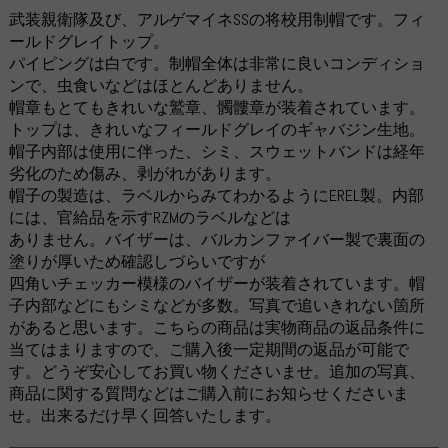
武装親衛隊及び、アルゲマイネSSの将校用制帽です。フィ
ールドグレイトップ。
パイピングは白です。制帽全体は非常に良いコンディショ
ンで、虫食いなどはほとんどありません。
帽章もとてもきれいな鷲章、髑髏章が装着されています。
トップは、きれいなフィールドグレイのギャバジン生地。
帽子内部は使用に伴った、シミ、スウェットバンドは経年
劣化のため傷み、剥がれがあります。
帽子の製造は、ラベルからみてわかるようにEREL製。内部
には、官給品を示すRZMのラベルなどは
ありません。バイザーは、バルカンファイバー製で裏面の
塗りが厚いため確認しづらいですが
四角いチェッカー模様のバイザーが装着されています。帽
子内部などにもシミなどが多数。写真で追いきれない箇所
があると思います。こちらの商品は実物商品の返品条件に
当てはまりますので、ご購入後一定期間の返品が可能で
す。どうぞ安心してお買い物くださいませ。追加の写真、
商品に関する質問などはご購入前にお知らせくださいま
せ。出来るだけ早く回答いたします。