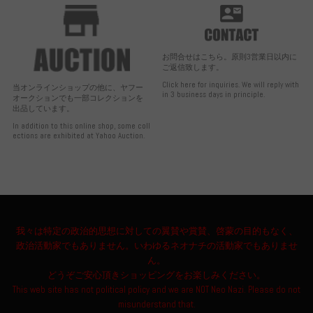
お問合せはこちら。原則3営業日以内に
ご返信致します。
Click here for inquiries. We will reply with
当オンラインショップの他に、ヤフー
in 3 business days in principle.
オークションでも一部コレクションを
出品しています。
In addition to this online shop, some coll
ections are exhibited at Yahoo Auction.
我々は特定の政治的思想に対しての翼賛や賞賛、啓蒙の目的もなく、
政治活動家でもありません。いわゆるネオナチの活動家でもありませ
ん。
どうぞご安心頂きショッピングをお楽しみください。
This web site has not political policy and we are NOT Neo Nazi. Please do not
misunderstand that.