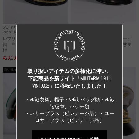
WWII GERMANY
WWII GERMANY
Repro Hat and Cap Kriegsmarine
Original Hat and Cap Other
レプリカ ドイツ海軍 尉官制
実物 ドイツフォレストサービ
帽 白トップ Uボートクルー仕
ス 兵・下士官用制帽 状態良
様
い...
¥23,100
¥99,000
（税込）
（税込）
取り扱いアイテムの多様化に伴い、
売り切れ
売り切れ
下記商品を新サイト「MILITARIA 1911
VINTAGE」に移転いたしました！
・VN戦衣料、帽子・VN戦 バッグ類・VN戦
階級章、パッチ類
・USサーブラス（ビンテージ品）・ユー
ロサープラス（ビンテージ品）