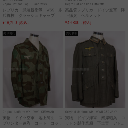
WWII GERMANY
WWII GERMANY
Repro Hat and Cap SS and WSS
Repro Hat and Cap Luftwaffe
レプリカ 武装親衛隊 WSS 歩
高品質レプリカ ドイツ空軍 降
兵将校 クラッシュキャップ ...
下猟兵 ヘルメット
¥18,700
¥49,800
（税込）
（税込）
売り切れ
売り切れ
Original Uniform WH
WWII GERMANY
Original Uniform WH
WWII GERMANY
実物 ドイツ空軍 地上師団 ス
実物 ドイツ海軍 湾岸砲兵 コ
プリンター迷彩 コート コッ...
ットン製作業服 下士官 アド...