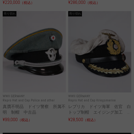
¥220,000
¥286,000
（税込）
（税込）
売り切れ
売り切れ
WWII GERMANY
WWII GERMANY
Repro Hat and Cap Police and other
Repro Hat and Cap Kriegsmarine
真贋不明品 ドイツ警察 所属不
レプリカ ドイツ海軍 佐官 白
明 制帽 中古品
トップ制帽 エイジング加工 ...
¥99,000
¥28,500
（税込）
（税込）