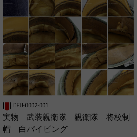
DEU-O002-001
実物 武装親衛隊 親衛隊 将校制
帽 白パイピング