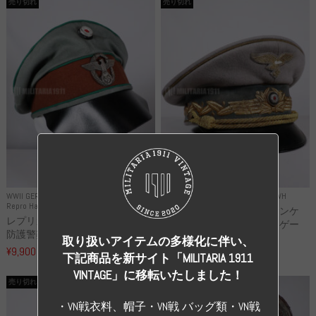
売り切れ
売り切れ
WWII GERMANY
WWII GERMANY
Repro Uniforms WH
Repro Hat and Cap Police and other
レプリカ ミヒャエル・ヤンケ
レプリカ ドイツ秩序警察 都市
製 国家元帥 ヘルマン・ゲー
防護警察 クラッシュキャップ...
リ...
取り扱いアイテムの多様化に伴い、
¥9,900
（税込）
¥55,000
（税込）
下記商品を新サイト「MILITARIA 1911
VINTAGE」に移転いたしました！
売り切れ
売り切れ
・VN戦衣料、帽子・VN戦 バッグ類・VN戦