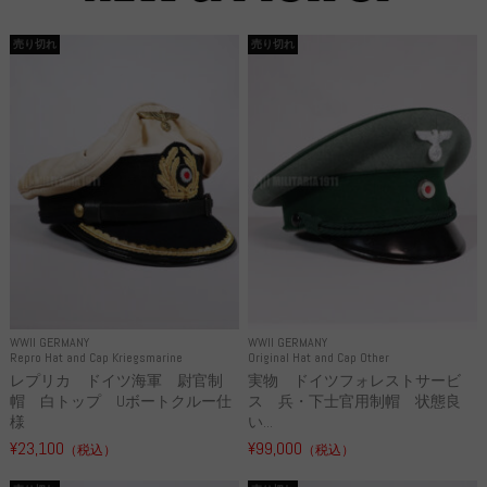
売り切れ
売り切れ
WWII GERMANY
WWII GERMANY
Repro Hat and Cap Kriegsmarine
Original Hat and Cap Other
レプリカ ドイツ海軍 尉官制
実物 ドイツフォレストサービ
帽 白トップ Uボートクルー仕
ス 兵・下士官用制帽 状態良
様
い...
¥23,100
¥99,000
（税込）
（税込）