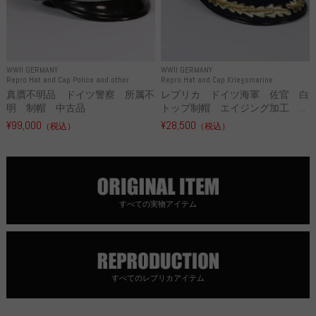
WWII GERMANY
WWII GERMANY
Repro Hat and Cap Police and other
Repro Hat and Cap Kriegsmarine
真贋不明品 ドイツ警察 所属不
レプリカ ドイツ海軍 佐官 白
明 制帽 中古品
トップ制帽 エイジング加工 ...
¥99,000
¥28,500
（税込）
（税込）
すべての実物アイテム
すべてのレプリカアイテム