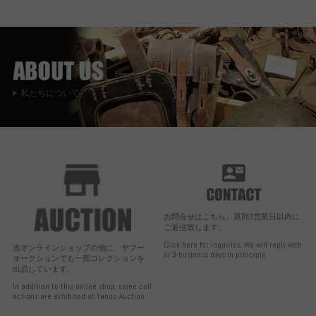
私たちについて
お問合せはこちら。原則3営業日以内に
ご返信致します。
Click here for inquiries. We will reply with
当オンラインショップの他に、ヤフー
in 3 business days in principle.
オークションでも一部コレクションを
出品しています。
In addition to this online shop, some coll
ections are exhibited at Yahoo Auction.