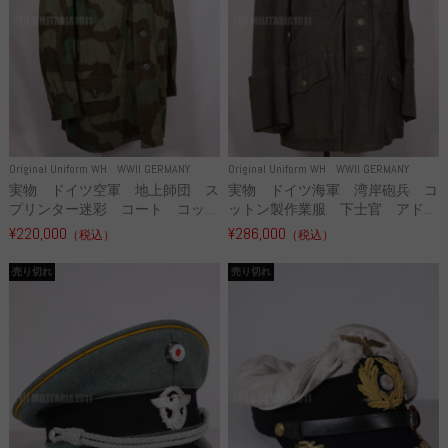
Original Uniform WH
WWII GERMANY
Original Uniform WH
WWII GERMANY
実物 ドイツ空軍 地上師団 ス
実物 ドイツ海軍 湾岸砲兵 コ
プリンター迷彩 コート コッ...
ットン製作業服 下士官 アド...
¥220,000
¥286,000
（税込）
（税込）
売り切れ
売り切れ