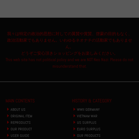
我々は特定の政治的思想に対しての翼賛や賞賛、啓蒙の目的もなく、
政治活動家でもありません。いわゆるネオナチの活動家でもありませ
ん。
どうぞご安心頂きショッピングをお楽しみください。
This web site has not political policy and we are NOT Neo Nazi. Please do not
misunderstand that.
MAIN CONTENTS
HISTORY & CATEGORY
ABOUT US
WWII GERMANY
ORIGINAL ITEM
VIETNAM WAR
REPRODUCTS
US SURPLUS
OUR PRODUCT
EURO SURPLUS
USER GUIDE
OUR PRODUCTS