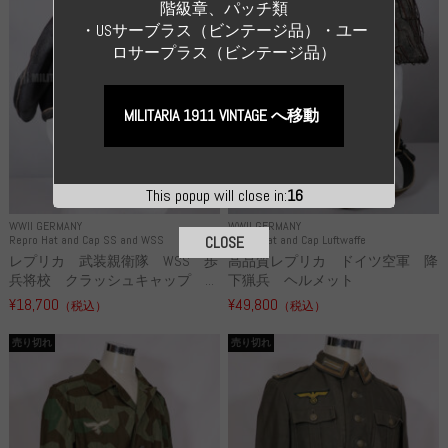
階級章、パッチ類
・USサーブラス（ビンテージ品）・ユー
ロサープラス（ビンテージ品）
MILITARIA 1911 VINTAGE へ移動
This popup will close in:
15
WWII GERMANY
WWII GERMANY
Repro Hat and Cap SS and WSS
Repro Hat and Cap Luftwaffe
CLOSE
レプリカ 武装親衛隊 WSS 歩
高品質レプリカ ドイツ空軍 降
兵将校 クラッシュキャップ ...
下猟兵 ヘルメット
¥18,700
¥49,800
（税込）
（税込）
売り切れ
売り切れ