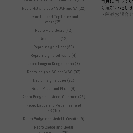
Repro Hat and Cap SS and WSS (45)
写真に写って
く追加いたし
Repro Hat and Cap NSDAP and SA (22)
＞商品お問合せ
Repro Hat and Cap Police and
other (25)
Repro Field Gears (42)
Repro Flags (12)
Repro Insignia Heer (56)
Repro Insignia Luftwaffe (4)
Repro Insignia Kriegsmarine (8)
Repro Insignia SS and WSS (97)
Repro Insignia other (21)
Repro Paper and Photo (9)
Repro Badge and Medal Common (26)
Repro Badge and Medal Heer and
SS (15)
Repro Badge and Medal Luftwaffe (9)
Repro Badge and Medal
Kriegsmarine (26)