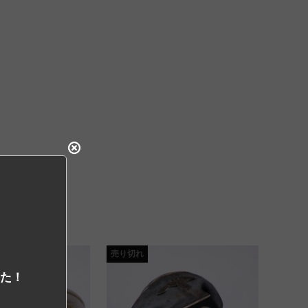
売り切れ
した！