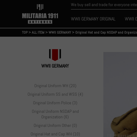
We buy sell and trade for everyone int
WWII GERMANY ORIGINAL
WWII 
TOP
>
ALL ITEM
>
WWII GERMANY
>
Original Hat and Cap NSDAP and Organiz
WWII GERMANY
Original Uniform WH (20)
Original Uniform SS and WSS (4)
Original Uniform Police (3)
Original Uniform NSDAP and
Organization (6)
Original Uniform Other (0)
Original Hat and Cap WH (10)