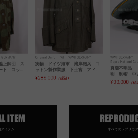
I GERMANY
Original Uniform WH
WWII GERMANY
WWII GERMANY
Repro Hat and Cap
地上師団 ス
実物 ドイツ海軍 湾岸砲兵 コ
真贋不明品 
ト コッ...
ットン製作業服 下士官 アド...
明 制帽 中
¥286,000
（税込）
¥99,000
（税
物アイテム
すべてのレプリカ