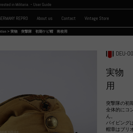
erested in Militaria.・User Guide
GERMANY REPRO
About us
Contact
Vintage Store
ation
>
実物 突撃隊 初期ケピ帽 将校用
DEU-O0
実物 
用
突撃隊の初
全体的にコ
ん。
パイピング
帽章はブリ