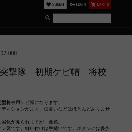
favorite
SUBMIT
vpn_key
LOGIN
shopping_cart
CART
0
search
02-008
突撃隊 初期ケピ帽 将校
期型将校用ケピ帽になります。
ンディションがよく、虫食いなどはほとんどありませ
は劣化が見られますが、金色。
オン製です。縫い付けは手縫いです。ボタンには多少