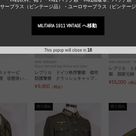
Sサーブラス（ビンテージ品）・ユーロサープラス（ビンテー
MILITARIA 1911 VINTAGE へ移動
This popup will close in:
14
WWII GERMANY
WWII GERMANY
R
Repro Hat and Cap Police and other
レプリカ ミ
ストサービ
レプリカ ドイツ秩序警察 都市
製 国家元帥 
 状態良い...
防護警察 クラッシュキャップ...
¥55,000
（税
¥9,900
（税込）
売り切れ
売り切れ