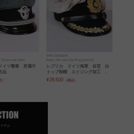
WWII GERMANY
 Police and other
Repro Hat and Cap Kriegsmarine
ドイツ警察 所属不
レプリカ ドイツ海軍 佐官 白
古品
トップ制帽 エイジング加工 ...
¥28,500
込）
（税込）
アイテム