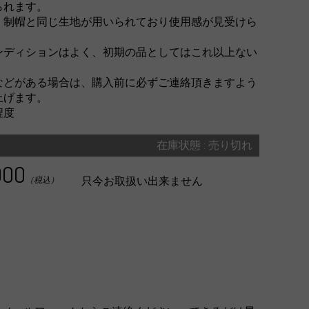
られます。
、制帽と同じ生地が用いられており使用感が見受けら
ンディションはよく、初期の品としてはこれ以上ない
。
などがある場合は、購入前に必ずご連絡頂きますよう
上げます。
程度
在庫状態 : 売り切れ
000
只今お取扱い出来ません
（税込）