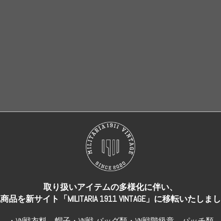
売り切れ
売り切れ
取り扱いアイテムの多様化に伴い、
商品を新サイト「MILITARIA 1911 VINTAGE」に移転いたしま
・VN戦衣料、帽子・VN戦 バッグ類・VN戦階級章、パッチ類