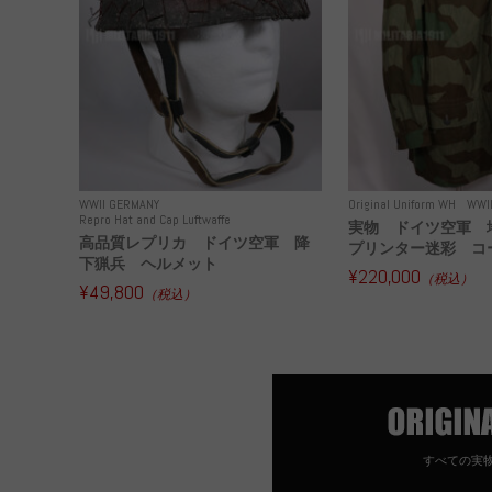
WWII GERMANY
Original Uniform WH
WWI
Repro Hat and Cap Luftwaffe
実物 ドイツ空軍 
高品質レプリカ ドイツ空軍 降
プリンター迷彩 コー
下猟兵 ヘルメット
¥220,000
（税込）
¥49,800
（税込）
すべての実