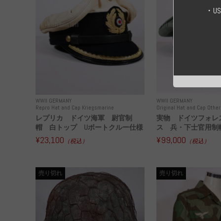
・U
WWII GERMANY
WWII GERMANY
Repro Hat and Cap Kriegsmarine
Original Hat and Cap Other
レプリカ ドイツ海軍 尉官制
実物 ドイツフォレ
帽 白トップ Uボートクルー仕様
ス 兵・下士官用制帽
¥23,100
¥99,000
（税込）
（税込）
売り切れ
売り切れ