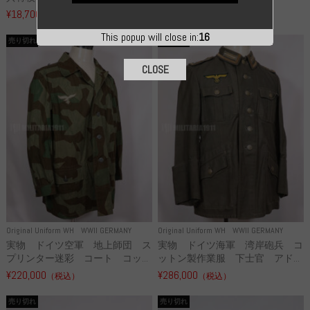
¥18,700
¥49,800
（税込）
（税込）
This popup will close in:
14
売り切れ
売り切れ
CLOSE
Original Uniform WH
WWII GERMANY
Original Uniform WH
WWII GERMANY
実物 ドイツ空軍 地上師団 ス
実物 ドイツ海軍 湾岸砲兵 コ
プリンター迷彩 コート コッ...
ットン製作業服 下士官 アド...
¥220,000
¥286,000
（税込）
（税込）
売り切れ
売り切れ