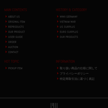
MAIN CONTENTS
HISTORY & CATEGORY
ABOUT US
WWII GERMANY
ORIGINAL ITEM
VIETNAM WAR
REPRODUCTS
US SURPLUS
OUR PRODUCT
EURO SURPLUS
USER GUIDE
OUR PRODUCTS
ORDER
AUCTION
CONTACT
HOT TOPIC
INFORMATION
PICKUP ITEM
取り扱い商品の仕様に関して
プライバシーポリシー
特定商取引法に基づく表記