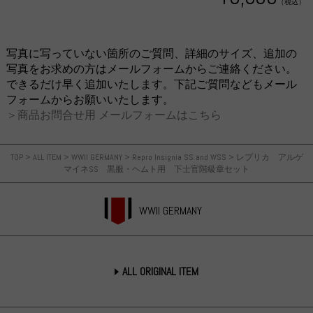
（税込）
写真に写っていない箇所のご質問、詳細のサイズ、追加の
写真をお求めの方はメールフォームからご連絡ください。
できるだけ早く追加いたします。下記ご質問などもメール
フォームからお願いいたします。
＞商品お問合せ用 メールフォームはこちら
TOP
>
ALL ITEM
>
WWII GERMANY
>
Repro Insignia SS and WSS
>
レプリカ アルゲ
マイネSS 黒服・ヘムト用 下士官階級章セット
WWII GERMANY
ALL ORIGINAL ITEM