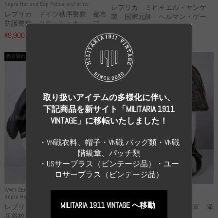
Repro Hat and Cap Police and other
レプリカ ミヒャエル・ヤンケ
レプリカ ドイツ秩序警察 都市
製 国家元帥 ヘルマン・ゲー
防護警察 クラッシュキャップ...
リ...
¥9,900
（税込）
¥55,000
（税込）
売り切れ
売り切れ
取り扱いアイテムの多様化に伴い、
下記商品を新サイト「MILITARIA 1911
VINTAGE」に移転いたしました！
・VN戦衣料、帽子・VN戦 バッグ類・VN戦
階級章、パッチ類
・USサーブラス（ビンテージ品）・ユー
ロサープラス（ビンテージ品）
WWII GERMANY
WWII GERMANY
Repro Hat and Cap SS and WSS
Repro Hat and Cap Luftwaffe
MILITARIA 1911 VINTAGE へ移動
レプリカ 武装親衛隊 WSS 歩
高品質レプリカ ドイツ空軍 降
兵将校 クラッシュキャップ ...
下猟兵 ヘルメット