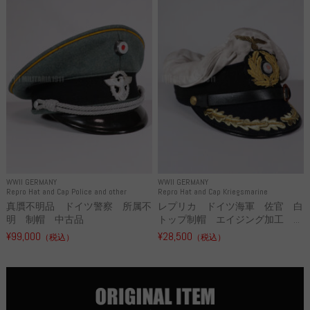
WWII GERMANY
WWII GERMANY
Repro Hat and Cap Police and other
Repro Hat and Cap Kriegsmarine
真贋不明品 ドイツ警察 所属不
レプリカ ドイツ海軍 佐官 白
明 制帽 中古品
トップ制帽 エイジング加工 ...
¥99,000
¥28,500
（税込）
（税込）