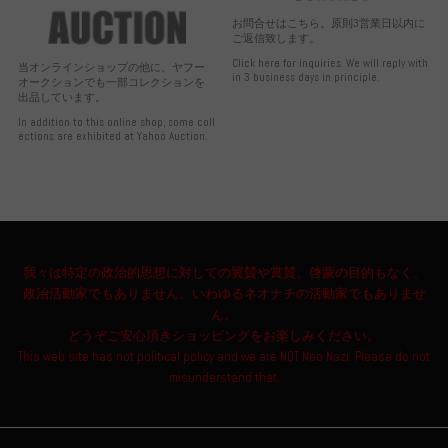
お問合せはこちら。原則3営業日以内に
ご返信致します。
Click here for inquiries. We will reply with
当オンラインショップの他に、ヤフー
in 3 business days in principle.
オークションでも一部コレクションを
出品しています。
In addition to this online shop, some coll
ections are exhibited at Yahoo Auction.
我々は特定の政治的思想に対しての翼賛や賞賛、啓蒙の目的もなく、
政治活動家でもありません。いわゆるネオナチの活動家でもありませ
ん。
どうぞご安心頂きショッピングをお楽しみください。
This web site has not political policy and we are NOT Neo Nazi. Please do not
misunderstand that.