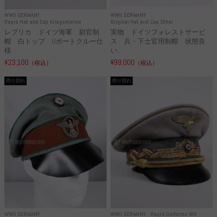
WWII GERMANY
WWII GERMANY
Repro Hat and Cap Kriegsmarine
Original Hat and Cap Other
レプリカ ドイツ海軍 尉官制
実物 ドイツフォレストサービ
帽 白トップ Uボートクルー仕
ス 兵・下士官用制帽 状態良
様
い...
¥23,100
¥99,000
（税込）
（税込）
売り切れ
売り切れ
WWII GERMANY
WWII GERMANY
Repro Uniforms WH