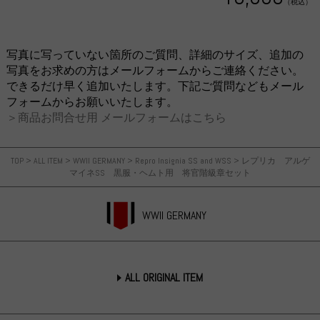
（税込）
写真に写っていない箇所のご質問、詳細のサイズ、追加の
写真をお求めの方はメールフォームからご連絡ください。
できるだけ早く追加いたします。下記ご質問などもメール
フォームからお願いいたします。
＞商品お問合せ用 メールフォームはこちら
TOP
>
ALL ITEM
>
WWII GERMANY
>
Repro Insignia SS and WSS
>
レプリカ アルゲ
マイネSS 黒服・ヘムト用 将官階級章セット
WWII GERMANY
ALL ORIGINAL ITEM