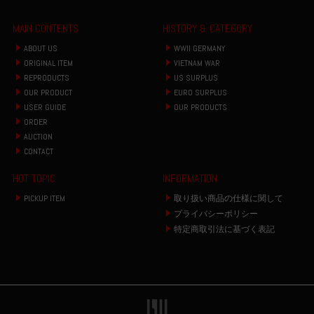
MAIN CONTENTS
HISTORY & CATEGORY
ABOUT US
WWII GERMANY
ORIGINAL ITEM
VIETNAM WAR
REPRODUCTS
US SURPLUS
OUR PRODUCT
EURO SURPLUS
USER GUIDE
OUR PRODUCTS
ORDER
AUCTION
CONTACT
HOT TOPIC
INFORMATION
PICKUP ITEM
取り扱い商品の仕様に関して
プライバシーポリシー
特定商取引法に基づく表記