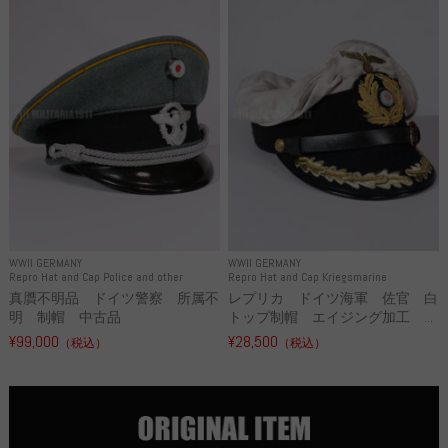
WWII GERMANY
WWII GERMANY
Repro Hat and Cap Police and other
Repro Hat and Cap Kriegsmarine
真贋不明品 ドイツ警察 所属不
レプリカ ドイツ海軍 佐官 白
明 制帽 中古品
トップ制帽 エイジング加工 ...
¥99,000
¥28,500
（税込）
（税込）