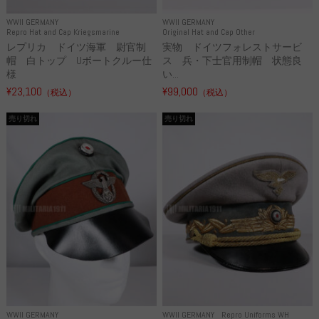
WWII GERMANY
WWII GERMANY
Repro Hat and Cap Kriegsmarine
Original Hat and Cap Other
レプリカ ドイツ海軍 尉官制
実物 ドイツフォレストサービ
帽 白トップ Uボートクルー仕
ス 兵・下士官用制帽 状態良
様
い...
¥23,100
¥99,000
（税込）
（税込）
売り切れ
売り切れ
WWII GERMANY
WWII GERMANY
Repro Uniforms WH