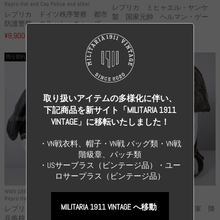
Repro Hat and Cap Police and other
レプリカ ミヒャエル・ヤンケ
レプリカ ドイツ秩序警察 都市
製 国家元帥 ヘルマン・ゲー
防護警察 クラッシュキャップ...
リ...
¥9,900
（税込）
¥55,000
（税込）
売り切れ
売り切れ
取り扱いアイテムの多様化に伴い、
下記商品を新サイト「MILITARIA 1911
VINTAGE」に移転いたしました！
・VN戦衣料、帽子・VN戦 バッグ類・VN戦
階級章、パッチ類
・USサーブラス（ビンテージ品）・ユー
ロサープラス（ビンテージ品）
WWII GERMANY
WWII GERMANY
Repro Hat and Cap SS and WSS
Repro Hat and Cap Luftwaffe
MILITARIA 1911 VINTAGE へ移動
レプリカ 武装親衛隊 WSS 歩
高品質レプリカ ドイツ空軍 降
兵将校 クラッシュキャップ ...
下猟兵 ヘルメット