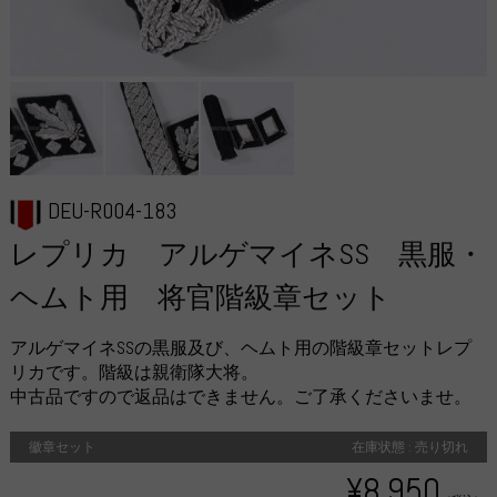
DEU-R004-183
レプリカ アルゲマイネSS 黒服・
ヘムト用 将官階級章セット
アルゲマイネSSの黒服及び、ヘムト用の階級章セットレプ
リカです。階級は親衛隊大将。
中古品ですので返品はできません。ご了承くださいませ。
徽章セット
在庫状態 : 売り切れ
¥8,950