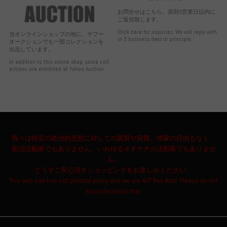
お問合せはこちら。原則3営業日以内に
ご返信致します。
Click here for inquiries. We will reply with
当オンラインショップの他に、ヤフー
in 3 business days in principle.
オークションでも一部コレクションを
出品しています。
In addition to this online shop, some coll
ections are exhibited at Yahoo Auction.
我々は特定の政治的思想に対しての翼賛や賞賛、啓蒙の目的もなく、
政治活動家でもありません。いわゆるネオナチの活動家でもありませ
ん。
どうぞご安心頂きショッピングをお楽しみください。
This web site has not political policy and we are NOT Neo Nazi. Please do not
misunderstand that.