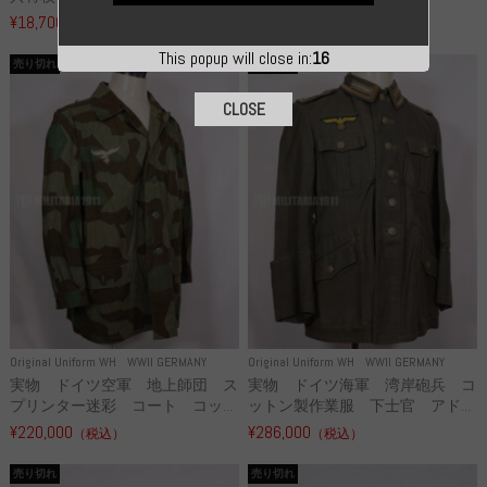
¥18,700
¥49,800
（税込）
（税込）
This popup will close in:
15
売り切れ
売り切れ
CLOSE
Original Uniform WH
WWII GERMANY
Original Uniform WH
WWII GERMANY
実物 ドイツ空軍 地上師団 ス
実物 ドイツ海軍 湾岸砲兵 コ
プリンター迷彩 コート コッ...
ットン製作業服 下士官 アド...
¥220,000
¥286,000
（税込）
（税込）
売り切れ
売り切れ