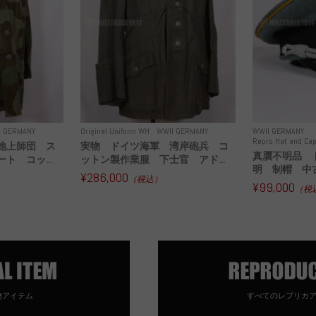
I GERMANY
Original Uniform WH
WWII GERMANY
WWII GERMANY
Repro Hat and Cap
地上師団 ス
実物 ドイツ海軍 湾岸砲兵 コ
真贋不明品 
ト コッ...
ットン製作業服 下士官 アド...
明 制帽 中
¥286,000
（税込）
¥99,000
（税
物アイテム
すべてのレプリカ