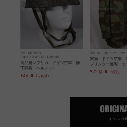
WWII GERMANY
Original Uniform WH
WWI
Repro Hat and Cap Luftwaffe
実物 ドイツ空軍 
高品質レプリカ ドイツ空軍 降
プリンター迷彩 コー
下猟兵 ヘルメット
¥220,000
（税込）
¥49,800
（税込）
すべての実