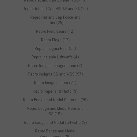
Repro Hat and Cap SS and WSS (45)
Repro Hat and Cap NSDAP and SA (22)
Repro Hat and Cap Police and
other (25)
Repro Field Gears (42)
Repro Flags (12)
Repro Insignia Heer (56)
Repro Insignia Luftwaffe (4)
Repro Insignia Kriegsmarine (8)
Repro Insignia SS and WSS (97)
Repro Insignia other (21)
Repro Paper and Photo (9)
Repro Badge and Medal Common (26)
Repro Badge and Medal Heer and
SS (15)
Repro Badge and Medal Luftwaffe (9)
Repro Badge and Medal
Kriegsmarine (26)