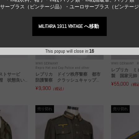
Sサーブラス（ビンテージ品）・ユーロサープラス（ビンテー
MILITARIA 1911 VINTAGE へ移動
This popup will close in:
15
WWII GERMANY
WWII GERMANY
R
Repro Hat and Cap Police and other
レプリカ ミ
ストサービ
レプリカ ドイツ秩序警察 都市
製 国家元帥 
 状態良い...
防護警察 クラッシュキャップ...
¥55,000
（税
¥9,900
（税込）
売り切れ
売り切れ