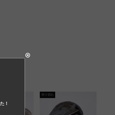
売り切れ
した！