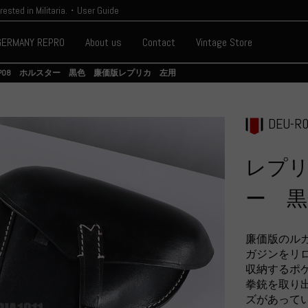
erested in Militaria.・User Guide
GERMANY REPRO
About us
Contact
Vintage Store
P08 ホルスター 黒色 廉価版レプリカ 左用
DEU-R0
レプリ
ー 黒
廉価版のル
ガジンをリ
収納するポ
拳銃を取り
ズがあって