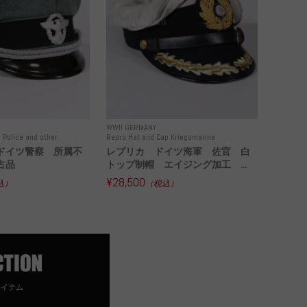
WWII GERMANY
 Police and other
Repro Hat and Cap Kriegsmarine
ドイツ警察 所属不
レプリカ ドイツ海軍 佐官 白
古品
トップ制帽 エイジング加工 ...
¥28,500
込）
（税込）
アイテム