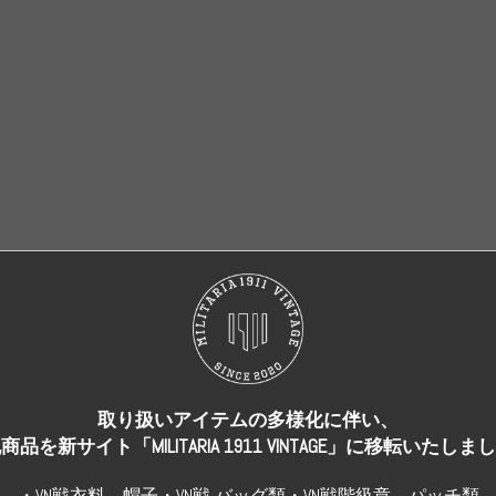
売り切れ
売り切れ
取り扱いアイテムの多様化に伴い、
商品を新サイト「MILITARIA 1911 VINTAGE」に移転いたしま
・VN戦衣料、帽子・VN戦 バッグ類・VN戦階級章、パッチ類