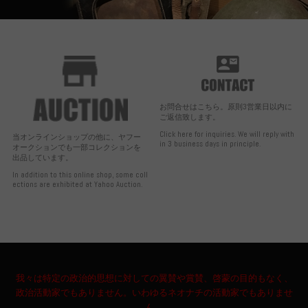
お問合せはこちら。原則3営業日以内に
ご返信致します。
Click here for inquiries. We will reply with
当オンラインショップの他に、ヤフー
in 3 business days in principle.
オークションでも一部コレクションを
出品しています。
In addition to this online shop, some coll
ections are exhibited at Yahoo Auction.
我々は特定の政治的思想に対しての翼賛や賞賛、啓蒙の目的もなく、
政治活動家でもありません。いわゆるネオナチの活動家でもありませ
ん。