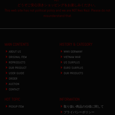
どうぞご安心頂きショッピングをお楽しみください。
This web site has not political policy and we are NOT Neo Nazi. Please do not
misunderstand that.
MAIN CONTENTS
HISTORY & CATEGORY
ABOUT US
WWII GERMANY
ORIGINAL ITEM
VIETNAM WAR
REPRODUCTS
US SURPLUS
OUR PRODUCT
EURO SURPLUS
USER GUIDE
OUR PRODUCTS
ORDER
AUCTION
CONTACT
HOT TOPIC
INFORMATION
PICKUP ITEM
取り扱い商品の仕様に関して
プライバシーポリシー