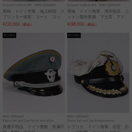
Original Uniform WH
WWII GERMANY
Original Uniform WH
WWII GERMANY
実物 ドイツ空軍 地上師団 ス
実物 ドイツ海軍 湾岸砲兵 コ
プリンター迷彩 コート コッ...
ットン製作業服 下士官 アド...
¥220,000
¥286,000
（税込）
（税込）
売り切れ
売り切れ
WWII GERMANY
WWII GERMANY
Repro Hat and Cap Police and other
Repro Hat and Cap Kriegsmarine
真贋不明品 ドイツ警察 所属不
レプリカ ドイツ海軍 佐官 白