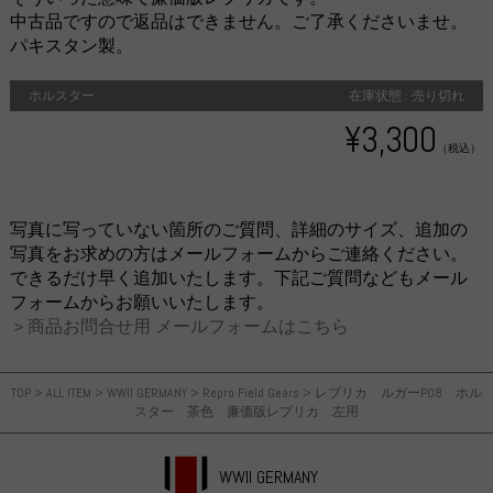
中古品ですので返品はできません。ご了承くださいませ。
パキスタン製。
ホルスター
在庫状態 : 売り切れ
¥3,300
（税込）
写真に写っていない箇所のご質問、詳細のサイズ、追加の
写真をお求めの方はメールフォームからご連絡ください。
できるだけ早く追加いたします。下記ご質問などもメール
フォームからお願いいたします。
＞商品お問合せ用 メールフォームはこちら
TOP
>
ALL ITEM
>
WWII GERMANY
>
Repro Field Gears
>
レプリカ ルガーP08 ホル
スター 茶色 廉価版レプリカ 左用
WWII GERMANY