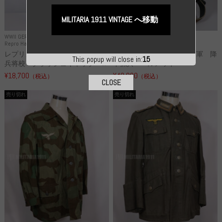
MILITARIA 1911 VINTAGE へ移動
WWII GERMANY
WWII GERMANY
Repro Hat and Cap SS and WSS
Repro Hat and Cap Luftwaffe
レプリカ 武装親衛隊 WSS 歩
高品質レプリカ ドイツ空軍 降
This popup will close in:
15
兵将校 クラッシュキャップ ...
下猟兵 ヘルメット
¥18,700
¥49,800
（税込）
（税込）
CLOSE
売り切れ
売り切れ