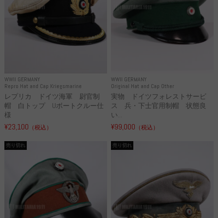
WWII GERMANY
WWII GERMANY
Repro Hat and Cap Kriegsmarine
Original Hat and Cap Other
レプリカ ドイツ海軍 尉官制
実物 ドイツフォレストサービ
帽 白トップ Uボートクルー仕
ス 兵・下士官用制帽 状態良
様
い...
¥23,100
¥99,000
（税込）
（税込）
売り切れ
売り切れ