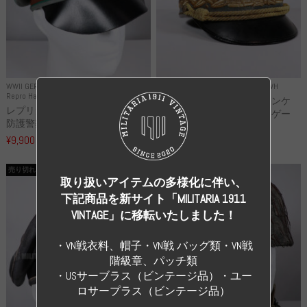
WWII GERMANY
WWII GERMANY
Repro Uniforms WH
Repro Hat and Cap Police and other
レプリカ ミヒャエル・ヤンケ
レプリカ ドイツ秩序警察 都市
製 国家元帥 ヘルマン・ゲー
防護警察 クラッシュキャップ...
リ...
¥9,900
（税込）
¥55,000
（税込）
売り切れ
売り切れ
取り扱いアイテムの多様化に伴い、
下記商品を新サイト「MILITARIA 1911
VINTAGE」に移転いたしました！
・VN戦衣料、帽子・VN戦 バッグ類・VN戦
階級章、パッチ類
・USサーブラス（ビンテージ品）・ユー
ロサープラス（ビンテージ品）