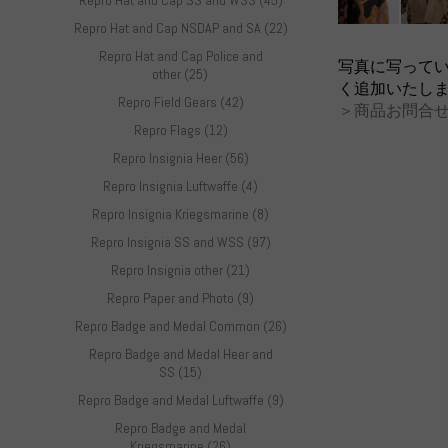
Repro Hat and Cap SS and WSS (45)
Repro Hat and Cap NSDAP and SA (22)
Repro Hat and Cap Police and
写真に写って
other (25)
く追加いたし
Repro Field Gears (42)
＞商品お問合せ
Repro Flags (12)
Repro Insignia Heer (56)
Repro Insignia Luftwaffe (4)
Repro Insignia Kriegsmarine (8)
Repro Insignia SS and WSS (97)
Repro Insignia other (21)
Repro Paper and Photo (9)
Repro Badge and Medal Common (26)
Repro Badge and Medal Heer and
SS (15)
Repro Badge and Medal Luftwaffe (9)
Repro Badge and Medal
Kriegsmarine (26)