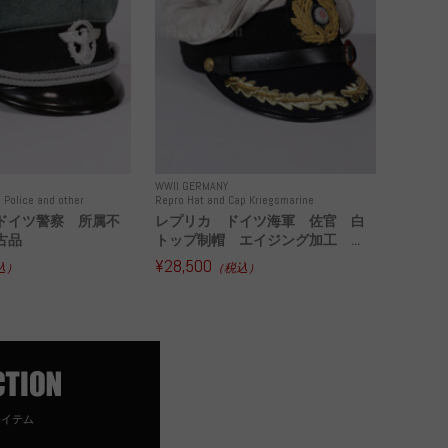
WWII GERMANY
 Police and other
Repro Hat and Cap Kriegsmarine
ドイツ警察 所属不
レプリカ ドイツ海軍 佐官 白
古品
トップ制帽 エイジング加工 ...
¥28,500
込）
（税込）
アイテム