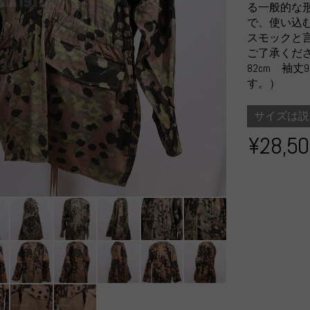
る一般的な
で、使い込
スモックと
ご了承くださ
82cm 袖
す。）
サイズは説
¥28,5