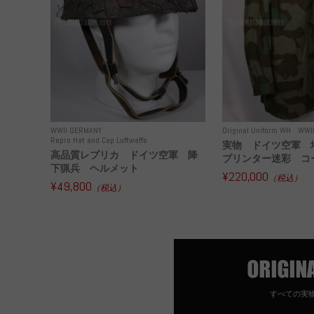
WWII GERMANY
Original Uniform WH
WWI
Repro Hat and Cap Luftwaffe
実物 ドイツ空軍 
高品質レプリカ ドイツ空軍 降
プリンター迷彩 コー
下猟兵 ヘルメット
¥220,000
（税込）
¥49,800
（税込）
すべての実