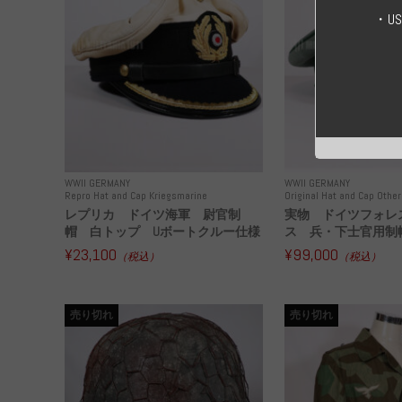
・U
WWII GERMANY
WWII GERMANY
Repro Hat and Cap Kriegsmarine
Original Hat and Cap Other
レプリカ ドイツ海軍 尉官制
実物 ドイツフォレ
帽 白トップ Uボートクルー仕様
ス 兵・下士官用制帽
¥23,100
¥99,000
（税込）
（税込）
売り切れ
売り切れ