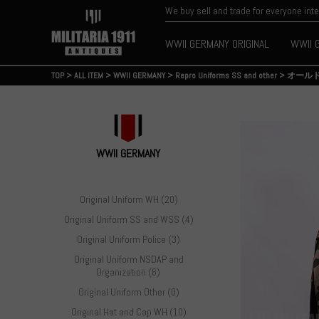
We buy sell and trade for everyone int
WWII GERMANY ORIGINAL
WWII 
TOP
>
ALL ITEM
>
WWII GERMANY
>
Repro Uniforms SS and other
>
オールド
WWII GERMANY
Original Uniform WH (20)
Original Uniform SS and WSS (4)
Original Uniform Police (3)
Original Uniform NSDAP and
Organization (6)
Original Uniform Other (0)
Original Hat and Cap WH (10)