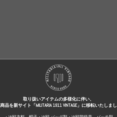
売り切れ
売り切れ
取り扱いアイテムの多様化に伴い、
商品を新サイト「MILITARIA 1911 VINTAGE」に移転いたしま
・VN戦衣料、帽子・VN戦 バッグ類・VN戦階級章、パッチ類