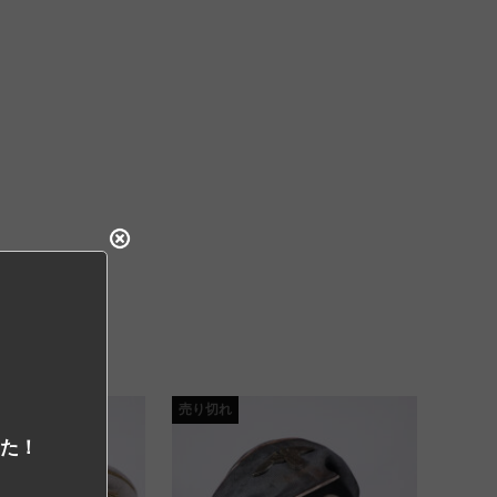
売り切れ
した！