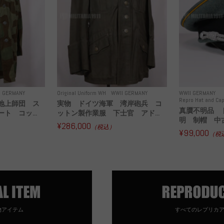
I GERMANY
Original Uniform WH
WWII GERMANY
WWII GERMANY
Repro Hat and Cap
地上師団 ス
実物 ドイツ海軍 湾岸砲兵 コ
真贋不明品 
ト コッ...
ットン製作業服 下士官 アド...
明 制帽 中
¥286,000
（税込）
¥99,000
（税
物アイテム
すべてのレプリカ