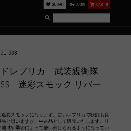
favorite
SUBMIT
vpn_key
LOGIN
shopping_cart
CART
0
search
01-038
ルドレプリカ 武装親衛隊
en SS 迷彩スモック リバー
ル
の迷彩スモックになります。古いレプリカで状態も良
用品と思いますが、中古品として販売いたします。リ
で地域や季節によって使い分けられるようになってい