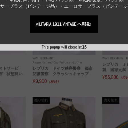
Sサーブラス（ビンテージ品）・ユーロサープラス（ビンテー
MILITARIA 1911 VINTAGE へ移動
This popup will close in:
15
WWII GERMANY
WWII GERMANY
R
Repro Hat and Cap Police and other
レプリカ ミ
ストサービ
レプリカ ドイツ秩序警察 都市
製 国家元帥 
 状態良い...
防護警察 クラッシュキャップ...
¥55,000
（税
¥9,900
（税込）
売り切れ
売り切れ