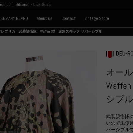
erested in Militaria.・User Guide
GERMANY REPRO
About us
Contact
Vintage Store
レプリカ 武装親衛隊 Waffen SS 迷彩スモック リバーシブル
DEU-R0
オー
Waff
シブ
武装親衛隊
いので未使
バーシブル