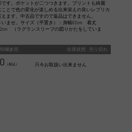
形です。ポケットが二つつきます。プリントも綺麗
むことで色の変化が楽しめる出来栄えの良いレプリカ
言えます。中古品ですので返品はできません。
いませ。サイズ（平置き）：身幅62cm 着丈
丈92cm （ラグランスリーブの図りかたをしていま
明欄参照
在庫状態 : 売り切れ
00
只今お取扱い出来ません
（税込）