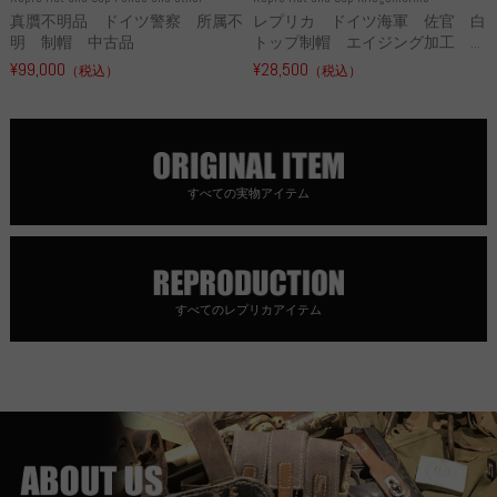
真贋不明品 ドイツ警察 所属不
レプリカ ドイツ海軍 佐官 白
明 制帽 中古品
トップ制帽 エイジング加工 ...
¥99,000
¥28,500
（税込）
（税込）
すべての実物アイテム
すべてのレプリカアイテム