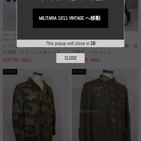
MILITARIA 1911 VINTAGE へ移動
WWII GERMANY
WWII GERMANY
Repro Hat and Cap SS and WSS
Repro Hat and Cap Luftwaffe
This popup will close in:
16
レプリカ 武装親衛隊 WSS 歩
高品質レプリカ ドイツ空軍 降
兵将校 クラッシュキャップ ...
下猟兵 ヘルメット
CLOSE
¥18,700
¥49,800
（税込）
（税込）
売り切れ
売り切れ