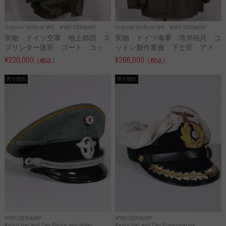
Original Uniform WH
WWII GERMANY
Original Uniform WH
WWII GERMANY
実物 ドイツ空軍 地上師団 ス
実物 ドイツ海軍 湾岸砲兵 コ
プリンター迷彩 コート コッ...
ットン製作業服 下士官 アド...
¥220,000
¥286,000
（税込）
（税込）
売り切れ
売り切れ
WWII GERMANY
WWII GERMANY
Repro Hat and Cap Police and other
Repro Hat and Cap Kriegsmarine