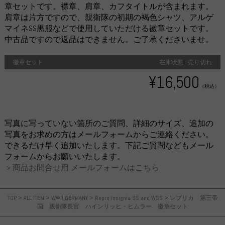
章セットです。襟章、肩章、カフタイトルが含まれます。
肩章は片方ですので、親衛隊の初期の褐色シャツ、アルゲ
マイネSS黒服などで使用していただける徽章セットです。
中古品ですので返品はできません。ご了承くださいませ。
徽章セット
在庫状態 : 売り切れ
¥16,500
（税込）
写真に写っていない箇所のご質問、詳細のサイズ、追加の
写真をお求めの方はメールフォームからご連絡ください。
できるだけ早く追加いたします。下記ご質問などもメール
フォームからお願いいたします。
＞商品お問合せ用 メールフォームはこちら
TOP
>
ALL ITEM
>
WWII GERMANY
>
Repro Insignia SS and WSS
>
レプリカ 第三帝
国 親衛隊長官 ハインリッヒ・ヒムラー 徽章セット