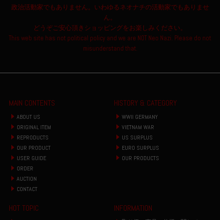
政治活動家でもありません。いわゆるネオナチの活動家でもありませ
ん。
どうぞご安心頂きショッピングをお楽しみください。
This web site has not political policy and we are NOT Neo Nazi. Please do not
misunderstand that.
MAIN CONTENTS
HISTORY & CATEGORY
ABOUT US
WWII GERMANY
ORIGINAL ITEM
VIETNAM WAR
REPRODUCTS
US SURPLUS
OUR PRODUCT
EURO SURPLUS
USER GUIDE
OUR PRODUCTS
ORDER
AUCTION
CONTACT
HOT TOPIC
INFORMATION