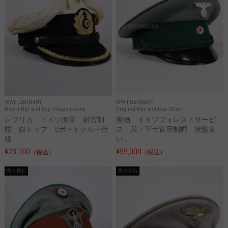
WWII GERMANY
WWII GERMANY
Repro Hat and Cap Kriegsmarine
Original Hat and Cap Other
レプリカ ドイツ海軍 尉官制
実物 ドイツフォレストサービ
帽 白トップ Uボートクルー仕
ス 兵・下士官用制帽 状態良
様
い...
¥23,100
¥99,000
（税込）
（税込）
売り切れ
売り切れ