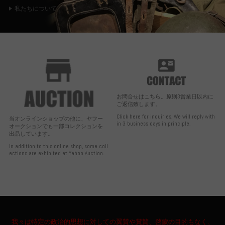
私たちについて
お問合せはこちら。原則3営業日以内に
ご返信致します。
Click here for inquiries. We will reply with
当オンラインショップの他に、ヤフー
in 3 business days in principle.
オークションでも一部コレクションを
出品しています。
In addition to this online shop, some coll
ections are exhibited at Yahoo Auction.
我々は特定の政治的思想に対しての翼賛や賞賛、啓蒙の目的もなく、