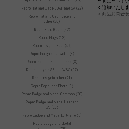
Repro Hat and Cap SS and WSS (45)
写真に写って
く追加いたし
Repro Hat and Cap NSDAP and SA (22)
＞商品お問合せ
Repro Hat and Cap Police and
other (25)
Repro Field Gears (42)
Repro Flags (12)
Repro Insignia Heer (56)
Repro Insignia Luftwaffe (4)
Repro Insignia Kriegsmarine (8)
Repro Insignia SS and WSS (97)
Repro Insignia other (21)
Repro Paper and Photo (9)
Repro Badge and Medal Common (26)
Repro Badge and Medal Heer and
SS (15)
Repro Badge and Medal Luftwaffe (9)
Repro Badge and Medal
Kriegsmarine (26)