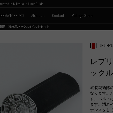
erested in Militaria.・User Guide
GERMANY REPRO
About us
Contact
Vintage Store
衛隊 将校用バックル&ベルトセット
DEU-R0
レプリ
ックル
武装親衛隊
なります。
す。ベルト
ます。汚れ
ナンスをし