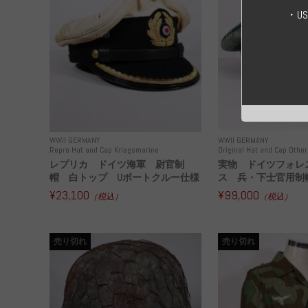
・U
WWII GERMANY
WWII GERMANY
Repro Hat and Cap Kriegsmarine
Original Hat and Cap Other
レプリカ ドイツ海軍 尉官制
実物 ドイツフォレ
帽 白トップ Uボートクルー仕様
ス 兵・下士官用制帽
¥23,100
¥99,000
（税込）
（税込）
売り切れ
売り切れ