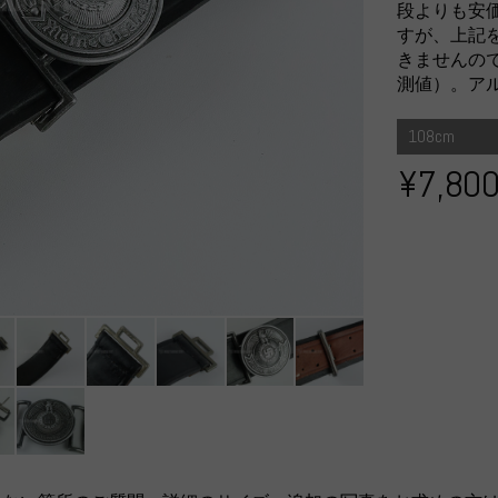
段よりも安
すが、上記
きませんので
測値）。ア
108cm
¥7,80