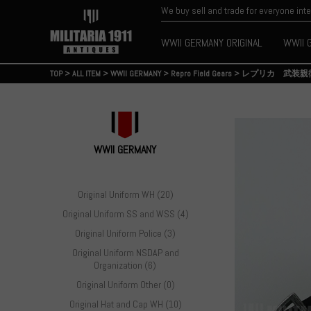
We buy sell and trade for everyone int
WWII GERMANY ORIGINAL
WWII 
TOP
>
ALL ITEM
>
WWII GERMANY
>
Repro Field Gears
>
レプリカ 武装親
WWII GERMANY
Original Uniform WH (20)
Original Uniform SS and WSS (4)
Original Uniform Police (3)
Original Uniform NSDAP and
Organization (6)
Original Uniform Other (0)
Original Hat and Cap WH (10)