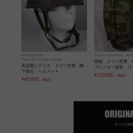
WWII GERMANY
Original Uniform WH
WWI
Repro Hat and Cap Luftwaffe
実物 ドイツ空軍 
高品質レプリカ ドイツ空軍 降
プリンター迷彩 コー
下猟兵 ヘルメット
¥220,000
（税込）
¥49,800
（税込）
すべての実