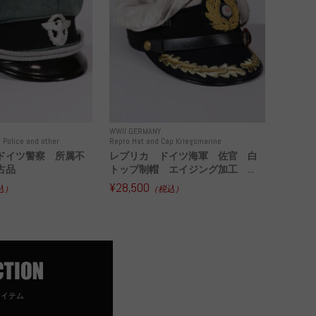
WWII GERMANY
 Police and other
Repro Hat and Cap Kriegsmarine
ドイツ警察 所属不
レプリカ ドイツ海軍 佐官 白
古品
トップ制帽 エイジング加工 ...
¥28,500
込）
（税込）
アイテム