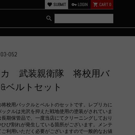
favorite
SUBMIT
vpn_key
LOGIN
shopping_cart
CART
0
search
03-052
カ 武装親衛隊 将校用バ
&ベルトセット
の将校用バックルとベルトのセットです。レプリカに
バックルは光沢を抑えた戦地使用の塗装がされていま
は長期保管品で、一度当店にてクリーニングしており
やひび割れが発生している箇所がございます。メンテ
てご利用いただく必要がございますので一般的なお値