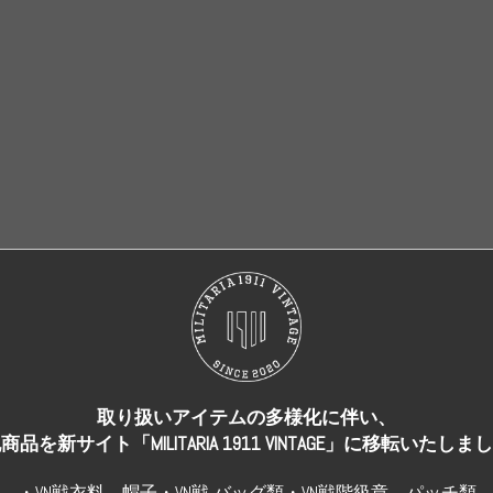
売り切れ
売り切れ
取り扱いアイテムの多様化に伴い、
商品を新サイト「MILITARIA 1911 VINTAGE」に移転いたしま
・VN戦衣料、帽子・VN戦 バッグ類・VN戦階級章、パッチ類