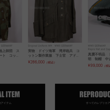
I GERMANY
Original Uniform WH
WWII GERMANY
WWII GERMANY
Repro Hat and Cap
地上師団 ス
実物 ドイツ海軍 湾岸砲兵 コ
真贋不明品 
ト コッ...
ットン製作業服 下士官 アド...
明 制帽 中
¥286,000
（税込）
¥99,000
（税
物アイテム
すべてのレプリカ