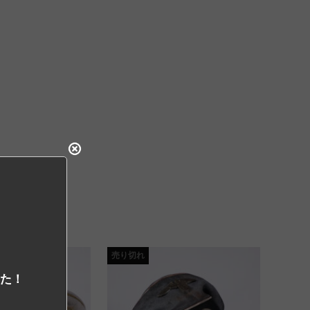
売り切れ
した！