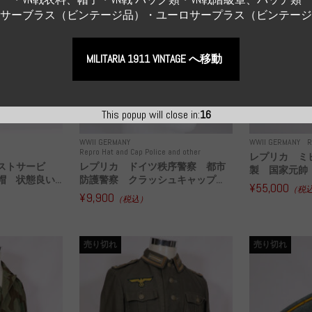
Sサーブラス（ビンテージ品）・ユーロサープラス（ビンテー
MILITARIA 1911 VINTAGE へ移動
This popup will close in:
15
WWII GERMANY
WWII GERMANY
R
Repro Hat and Cap Police and other
レプリカ ミ
ストサービ
レプリカ ドイツ秩序警察 都市
製 国家元帥 
 状態良い...
防護警察 クラッシュキャップ...
¥55,000
（税
¥9,900
（税込）
売り切れ
売り切れ