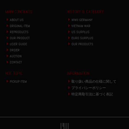
MAIN CONTENTS
HISTORY & CATEGORY
ABOUT US
WWII GERMANY
ORIGINAL ITEM
VIETNAM WAR
REPRODUCTS
US SURPLUS
OUR PRODUCT
EURO SURPLUS
USER GUIDE
OUR PRODUCTS
ORDER
AUCTION
CONTACT
HOT TOPIC
INFORMATION
PICKUP ITEM
取り扱い商品の仕様に関して
プライバシーポリシー
特定商取引法に基づく表記