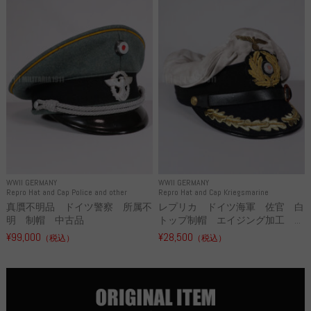
WWII GERMANY
WWII GERMANY
Repro Hat and Cap Police and other
Repro Hat and Cap Kriegsmarine
真贋不明品 ドイツ警察 所属不
レプリカ ドイツ海軍 佐官 白
明 制帽 中古品
トップ制帽 エイジング加工 ...
¥99,000
¥28,500
（税込）
（税込）