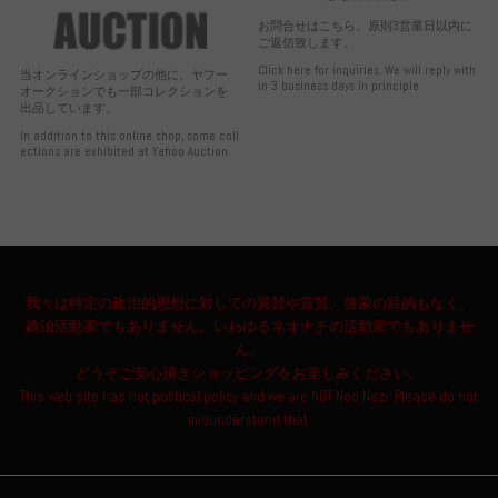
お問合せはこちら。原則3営業日以内に
ご返信致します。
Click here for inquiries. We will reply with
当オンラインショップの他に、ヤフー
in 3 business days in principle.
オークションでも一部コレクションを
出品しています。
In addition to this online shop, some coll
ections are exhibited at Yahoo Auction.
我々は特定の政治的思想に対しての翼賛や賞賛、啓蒙の目的もなく、
政治活動家でもありません。いわゆるネオナチの活動家でもありませ
ん。
どうぞご安心頂きショッピングをお楽しみください。
This web site has not political policy and we are NOT Neo Nazi. Please do not
misunderstand that.