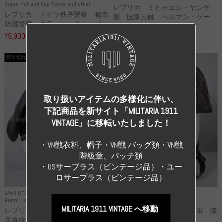
Repro Hat and Cap Police and other
レプリカ ミヒャエル・ヤンケ
レプリカ ドイツ秩序警察 都市
製 国家元帥 ヘルマン・ゲー
防護警察 クラッシュキャップ...
リ...
¥9,900
（税込）
¥55,000
（税込）
売り切れ
売り切れ
取り扱いアイテムの多様化に伴い、
下記商品を新サイト「MILITARIA 1911
VINTAGE」に移転いたしました！
・VN戦衣料、帽子・VN戦 バッグ類・VN戦
階級章、パッチ類
・USサーブラス（ビンテージ品）・ユー
ロサープラス（ビンテージ品）
WWII GERMANY
WWII GERMANY
Repro Hat and Cap SS and WSS
Repro Hat and Cap Luftwaffe
MILITARIA 1911 VINTAGE へ移動
レプリカ 武装親衛隊 WSS 歩
高品質レプリカ ドイツ空軍 降
兵将校 クラッシュキャップ ...
下猟兵 ヘルメット