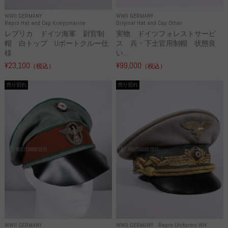
WWII GERMANY
WWII GERMANY
Repro Hat and Cap Kriegsmarine
Original Hat and Cap Other
レプリカ ドイツ海軍 尉官制
実物 ドイツフォレストサービ
帽 白トップ Uボートクルー仕
ス 兵・下士官用制帽 状態良
様
い...
¥23,100
¥99,000
（税込）
（税込）
売り切れ
売り切れ
WWII GERMANY
WWII GERMANY
Repro Uniforms WH