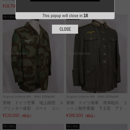
¥18,700
¥49,800
（税込）
（税込）
This popup will close in:
15
売り切れ
売り切れ
CLOSE
Original Uniform WH
WWII GERMANY
Original Uniform WH
WWII GERMANY
実物 ドイツ空軍 地上師団 ス
実物 ドイツ海軍 湾岸砲兵 コ
プリンター迷彩 コート コッ...
ットン製作業服 下士官 アド...
¥220,000
¥286,000
（税込）
（税込）
売り切れ
売り切れ