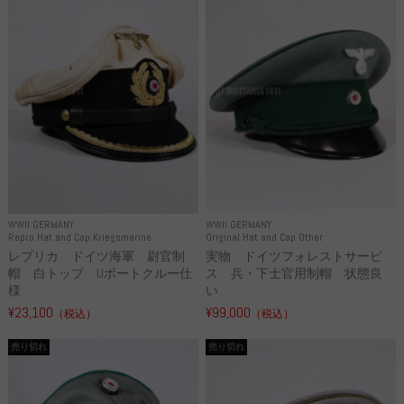
WWII GERMANY
WWII GERMANY
Repro Hat and Cap Kriegsmarine
Original Hat and Cap Other
レプリカ ドイツ海軍 尉官制
実物 ドイツフォレストサービ
帽 白トップ Uボートクルー仕
ス 兵・下士官用制帽 状態良
様
い...
¥23,100
¥99,000
（税込）
（税込）
売り切れ
売り切れ