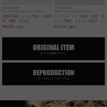
WWII GERMANY
WWII GERMANY
Repro Hat and Cap Police and other
Repro Hat and Cap Kriegsmarine
真贋不明品 ドイツ警察 所属不
レプリカ ドイツ海軍 佐官 白
明 制帽 中古品
トップ制帽 エイジング加工 ...
¥99,000
¥28,500
（税込）
（税込）
すべての実物アイテム
すべてのレプリカアイテム