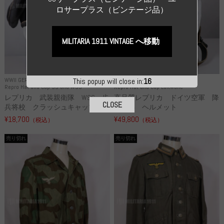
ロサープラス（ビンテージ品）
MILITARIA 1911 VINTAGE へ移動
WWII GERMANY
WWII GERMANY
This popup will close in:
14
Repro Hat and Cap SS and WSS
Repro Hat and Cap Luftwaffe
レプリカ 武装親衛隊 WSS 歩
高品質レプリカ ドイツ空軍 降
CLOSE
兵将校 クラッシュキャップ ...
下猟兵 ヘルメット
¥18,700
¥49,800
（税込）
（税込）
売り切れ
売り切れ