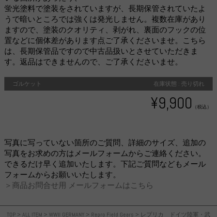
蛍光塗料で塗装をされていますが、長期保管されていたよ
うで暗いところでは強くは発光しません。複数在庫があり
ますので、塗装のクオリティ、剥がれ、裏面のフックの位
置などに個体差があります点ご了承くださいませ。こちら
は、長期保管品ですので中古品扱いとさせていただきま
す。返品はできませんので、ご了承くださいませ。
ゴルケット
在庫状態 : 売り切れ
¥9,900
（税込）
写真に写っていない箇所のご質問、詳細のサイズ、追加の
写真をお求めの方はメールフォームからご連絡ください。
できるだけ早く追加いたします。下記ご質問などもメール
フォームからお願いいたします。
＞商品お問合せ用 メールフォームはこちら
TOP
>
ALL ITEM
>
WWII GERMANY
>
Repro Field Gears
>
レプリカ ドイツ陸軍・武