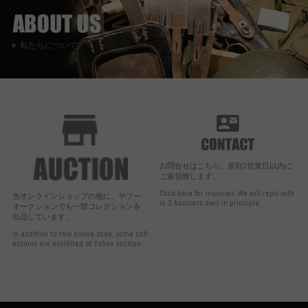
私たちについて
お問合せはこちら。原則3営業日以内に
ご返信致します。
Click here for inquiries. We will reply with
当オンラインショップの他に、ヤフー
in 3 business days in principle.
オークションでも一部コレクションを
出品しています。
In addition to this online shop, some coll
ections are exhibited at Yahoo Auction.