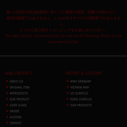
我々は特定の政治的思想に対しての翼賛や賞賛、啓蒙の目的もなく、
政治活動家でもありません。いわゆるネオナチの活動家でもありませ
ん。
どうぞご安心頂きショッピングをお楽しみください。
This web site has not political policy and we are NOT Neo Nazi. Please do not
misunderstand that.
MAIN CONTENTS
HISTORY & CATEGORY
ABOUT US
WWII GERMANY
ORIGINAL ITEM
VIETNAM WAR
REPRODUCTS
US SURPLUS
OUR PRODUCT
EURO SURPLUS
USER GUIDE
OUR PRODUCTS
ORDER
AUCTION
CONTACT