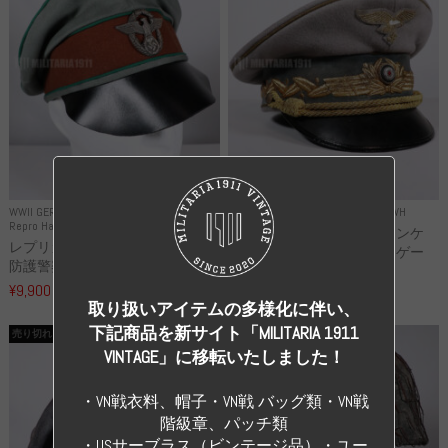
WWII GERMANY
WWII GERMANY
Repro Uniforms WH
Repro Hat and Cap Police and other
レプリカ ミヒャエル・ヤンケ
レプリカ ドイツ秩序警察 都市
製 国家元帥 ヘルマン・ゲー
防護警察 クラッシュキャップ...
リ...
¥9,900
（税込）
¥55,000
（税込）
取り扱いアイテムの多様化に伴い、
下記商品を新サイト「MILITARIA 1911
売り切れ
売り切れ
VINTAGE」に移転いたしました！
・VN戦衣料、帽子・VN戦 バッグ類・VN戦
階級章、パッチ類
・USサーブラス（ビンテージ品）・ユー