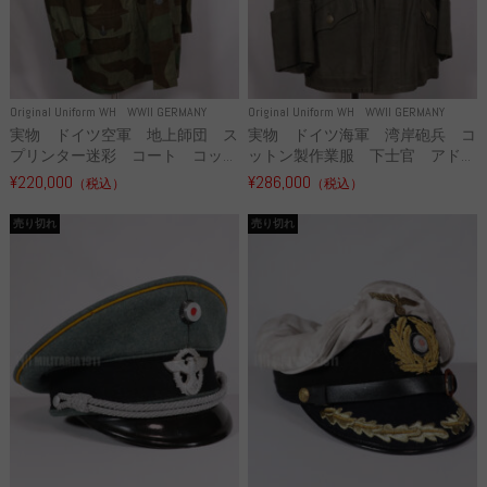
Original Uniform WH
WWII GERMANY
Original Uniform WH
WWII GERMANY
実物 ドイツ空軍 地上師団 ス
実物 ドイツ海軍 湾岸砲兵 コ
プリンター迷彩 コート コッ...
ットン製作業服 下士官 アド...
¥220,000
¥286,000
（税込）
（税込）
売り切れ
売り切れ