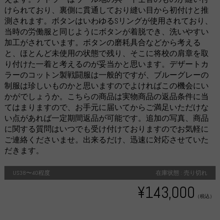
けられており、裏側に貫通しており縫い目から初付けと推
測されます。ボタンはいわゆるSリングが使用されており、
当時の労働服と同じようにボタンが着脱でき、洗いやすい
加工がされています。ボタンの磨耗具合などから考える
と、ほとんど未使用の状態で残り、そこに将校の肩章を取
り付けた一着と考えるのが妥当かと思います。デザートカ
ラーのコットン製戦闘服は一般的ですが、ブルーグレーの
制服は珍しいものかと思いますのでよければこの機会にい
かがでしょうか。こちらの商品は実物商品の返品条件に当
てはまりますので、お手元に届いてからご満足いただけな
い点があれば一定期間返品が可能です。追加の写真、商品
に関する質問はいつでも受け付けておりますのでお気軽に
ご連絡くださいませ。出来るだけ、迅速に対応させていた
だきます。
US38〜40程度
在庫状態 : 売り切れ
¥143,000
（税込）