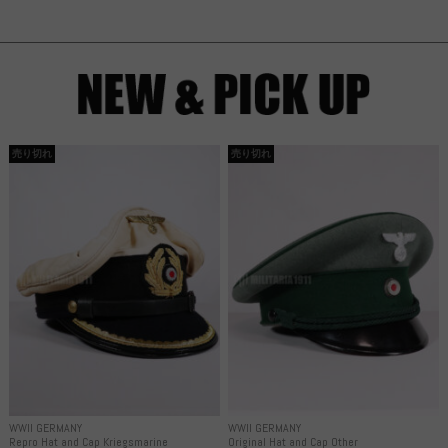
売り切れ
売り切れ
WWII GERMANY
WWII GERMANY
Repro Hat and Cap Kriegsmarine
Original Hat and Cap Other