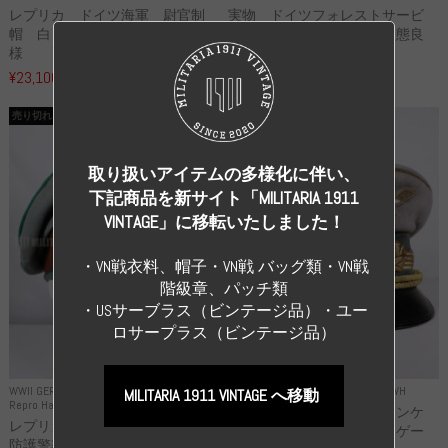
レプリカ ドイツ海軍 尉官制
実物 ドイツフォレストサービ
帽 白トップ Uボートクルー仕
ス 兵・下士官用制帽 状態良
様
い...
¥23,100
¥99,000
（税込）
（税込）
売り切れ
売り切れ
取り扱いアイテムの多様化に伴い、
下記商品を新サイト「MILITARIA 1911
VINTAGE」に移転いたしました！
・VN戦衣料、帽子・VN戦 バッグ類・VN戦
階級章、パッチ類
・USサーブラス（ビンテージ品）・ユー
ロサープラス（ビンテージ品）
WWII GERMANY
WWII GERMANY
Repro Uniforms WH
MILITARIA 1911 VINTAGE へ移動
Repro Hat and Cap Police and other
レプリカ ミヒャエル・ヤンケ
レプリカ ドイツ秩序警察 都市
製 国家元帥 ヘルマン・ゲー
防護警察 クラッシュキャップ...