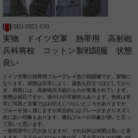
DEU-O001-030
実物 ドイツ空軍 熱帯用 高射砲
兵科将校 コットン製戦闘服 状態
良い
ドイツ空軍の熱帯用ブルーグレイ色の戦闘服です。実物に
なります。状態は非常によく、退色も目立つほどしておら
ず、肩章には、高射砲兵大尉のものが装着されています。
状態は相応ですが、後付けの可能性もあります。色味は非
常に写真と言葉ではお伝えしづらいところがありますが、
ブルーを強く感じますが具合的にはグレーがまざりネズミ
色に近い印象もあります。概ねブルーの印象が強いと言っ
て良いと思います。
一箇所背中に穴がありますが、それ以外は状態は良いと言
えます。アドラーはウール地の兵・下士官のものが縫い付