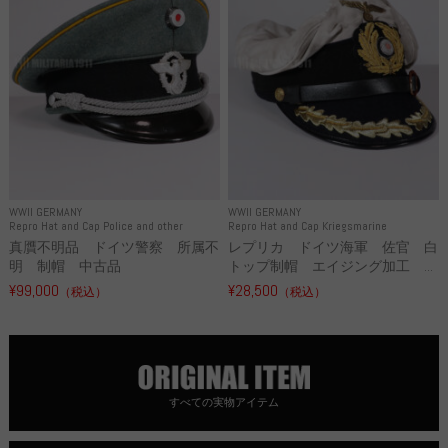
WWII GERMANY
WWII GERMANY
Repro Hat and Cap Police and other
Repro Hat and Cap Kriegsmarine
真贋不明品 ドイツ警察 所属不
レプリカ ドイツ海軍 佐官 白
明 制帽 中古品
トップ制帽 エイジング加工 ...
¥99,000
¥28,500
（税込）
（税込）
すべての実物アイテム