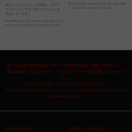
Click here for inquiries. We will reply with
当オンラインショップの他に、ヤフー
in 3 business days in principle.
オークションでも一部コレクションを
出品しています。
In addition to this online shop, some coll
ections are exhibited at Yahoo Auction.
我々は特定の政治的思想に対しての翼賛や賞賛、啓蒙の目的もなく、
政治活動家でもありません。いわゆるネオナチの活動家でもありませ
ん。
どうぞご安心頂きショッピングをお楽しみください。
This web site has not political policy and we are NOT Neo Nazi. Please do not
misunderstand that.
MAIN CONTENTS
HISTORY & CATEGORY