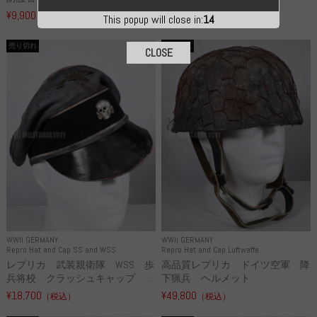
リ...
¥9,900
（税込）
¥55,000
This popup will close in:
13
（税込）
売り切れ
売り切れ
CLOSE
WWII GERMANY
WWII GERMANY
Repro Hat and Cap SS and WSS
Repro Hat and Cap Luftwaffe
レプリカ 武装親衛隊 WSS 歩
高品質レプリカ ドイツ空軍 降
兵将校 クラッシュキャップ ...
下猟兵 ヘルメット
¥18,700
¥49,800
（税込）
（税込）