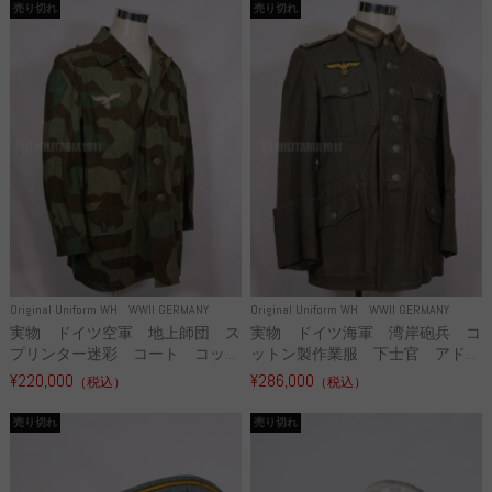
売り切れ
売り切れ
Original Uniform WH
WWII GERMANY
Original Uniform WH
WWII GERMANY
実物 ドイツ空軍 地上師団 ス
実物 ドイツ海軍 湾岸砲兵 コ
プリンター迷彩 コート コッ...
ットン製作業服 下士官 アド...
¥220,000
¥286,000
（税込）
（税込）
売り切れ
売り切れ