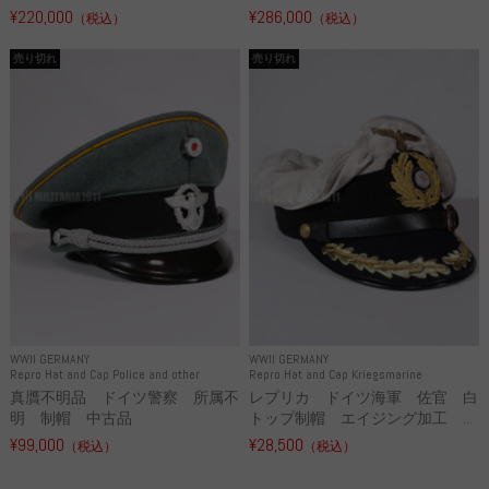
¥220,000
¥286,000
（税込）
（税込）
売り切れ
売り切れ
WWII GERMANY
WWII GERMANY
Repro Hat and Cap Police and other
Repro Hat and Cap Kriegsmarine
真贋不明品 ドイツ警察 所属不
レプリカ ドイツ海軍 佐官 白
明 制帽 中古品
トップ制帽 エイジング加工 ...
¥99,000
¥28,500
（税込）
（税込）