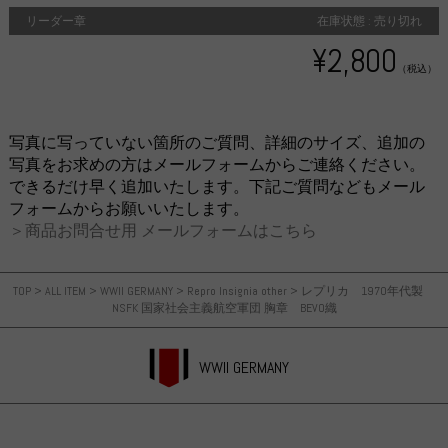
リーダー章
在庫状態 : 売り切れ
¥2,800
（税込）
写真に写っていない箇所のご質問、詳細のサイズ、追加の
写真をお求めの方はメールフォームからご連絡ください。
できるだけ早く追加いたします。下記ご質問などもメール
フォームからお願いいたします。
＞商品お問合せ用 メールフォームはこちら
TOP
>
ALL ITEM
>
WWII GERMANY
>
Repro Insignia other
>
レプリカ 1970年代製
NSFK 国家社会主義航空軍団 胸章 BEVO織
WWII GERMANY