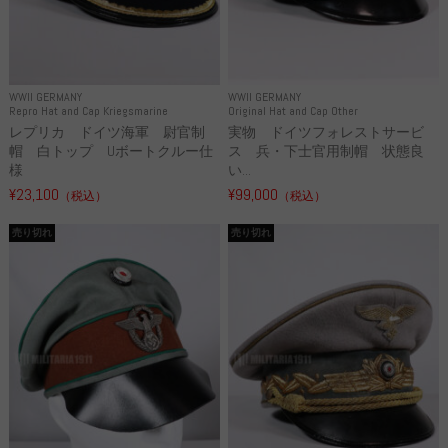
WWII GERMANY
WWII GERMANY
Repro Hat and Cap Kriegsmarine
Original Hat and Cap Other
レプリカ ドイツ海軍 尉官制
実物 ドイツフォレストサービ
帽 白トップ Uボートクルー仕
ス 兵・下士官用制帽 状態良
様
い...
¥23,100
¥99,000
（税込）
（税込）
売り切れ
売り切れ