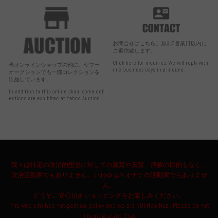
お問合せはこちら。原則3営業日以内に
ご返信致します。
Click here for inquiries. We will reply with
当オンラインショップの他に、ヤフー
in 3 business days in principle.
オークションでも一部コレクションを
出品しています。
In addition to this online shop, some coll
ections are exhibited at Yahoo Auction.
我々は特定の政治的思想に対しての翼賛や賞賛、啓蒙の目的もなく、
政治活動家でもありません。いわゆるネオナチの活動家でもありませ
ん。
どうぞご安心頂きショッピングをお楽しみください。
This web site has not political policy and we are NOT Neo Nazi. Please do not
misunderstand that.