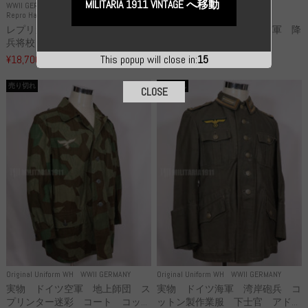
MILITARIA 1911 VINTAGE へ移動
WWII GERMANY
WWII GERMANY
Repro Hat and Cap SS and WSS
Repro Hat and Cap Luftwaffe
レプリカ 武装親衛隊 WSS 歩
高品質レプリカ ドイツ空軍 降
兵将校 クラッシュキャップ ...
下猟兵 ヘルメット
¥18,700
¥49,800
This popup will close in:
15
（税込）
（税込）
売り切れ
売り切れ
CLOSE
Original Uniform WH
WWII GERMANY
Original Uniform WH
WWII GERMANY
実物 ドイツ空軍 地上師団 ス
実物 ドイツ海軍 湾岸砲兵 コ
プリンター迷彩 コート コッ...
ットン製作業服 下士官 アド...