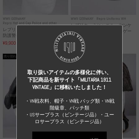
WWII GERMANY
WWII GERMANY
Repro Uniforms WH
Repro Hat and Cap Police and other
レプリカ ミヒャエル・ヤンケ
レプリカ ドイツ秩序警察 都市
製 国家元帥 ヘルマン・ゲー
防護警察 クラッシュキャップ...
リ...
¥9,900
（税込）
¥55,000
（税込）
売り切れ
売り切れ
取り扱いアイテムの多様化に伴い、
下記商品を新サイト「MILITARIA 1911
VINTAGE」に移転いたしました！
・VN戦衣料、帽子・VN戦 バッグ類・VN戦
階級章、パッチ類
・USサーブラス（ビンテージ品）・ユー
ロサープラス（ビンテージ品）