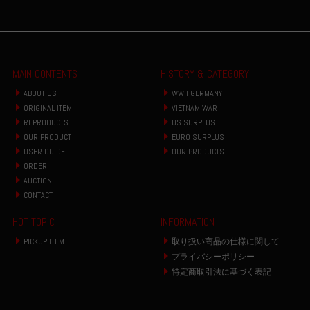
MAIN CONTENTS
HISTORY & CATEGORY
ABOUT US
WWII GERMANY
ORIGINAL ITEM
VIETNAM WAR
REPRODUCTS
US SURPLUS
OUR PRODUCT
EURO SURPLUS
USER GUIDE
OUR PRODUCTS
ORDER
AUCTION
CONTACT
HOT TOPIC
INFORMATION
PICKUP ITEM
取り扱い商品の仕様に関して
プライバシーポリシー
特定商取引法に基づく表記