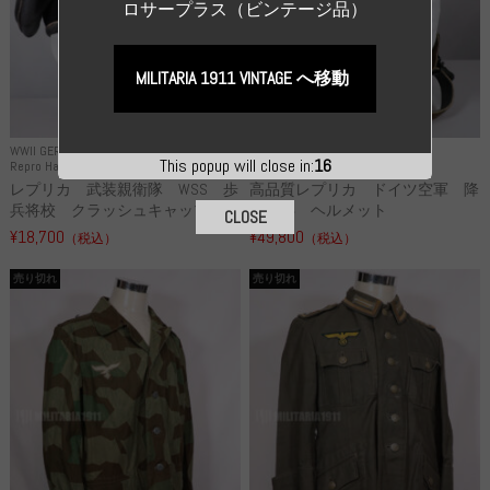
ロサープラス（ビンテージ品）
MILITARIA 1911 VINTAGE へ移動
WWII GERMANY
WWII GERMANY
This popup will close in:
15
Repro Hat and Cap SS and WSS
Repro Hat and Cap Luftwaffe
レプリカ 武装親衛隊 WSS 歩
高品質レプリカ ドイツ空軍 降
兵将校 クラッシュキャップ ...
下猟兵 ヘルメット
CLOSE
¥18,700
¥49,800
（税込）
（税込）
売り切れ
売り切れ