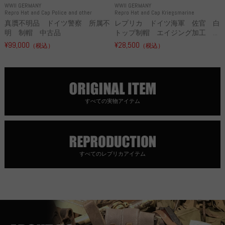
WWII GERMANY
WWII GERMANY
Repro Hat and Cap Police and other
Repro Hat and Cap Kriegsmarine
真贋不明品 ドイツ警察 所属不
レプリカ ドイツ海軍 佐官 白
明 制帽 中古品
トップ制帽 エイジング加工 ...
¥99,000
¥28,500
（税込）
（税込）
すべての実物アイテム
すべてのレプリカアイテム