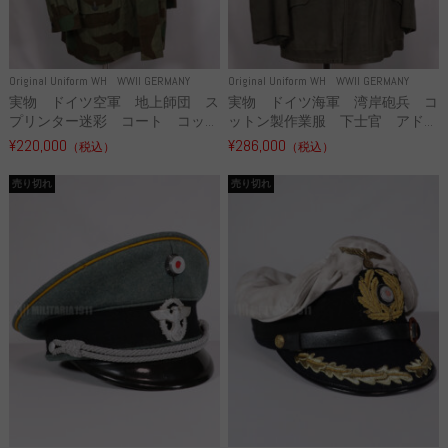
Original Uniform WH
WWII GERMANY
Original Uniform WH
WWII GERMANY
実物 ドイツ空軍 地上師団 ス
実物 ドイツ海軍 湾岸砲兵 コ
プリンター迷彩 コート コッ...
ットン製作業服 下士官 アド...
¥220,000
¥286,000
（税込）
（税込）
売り切れ
売り切れ