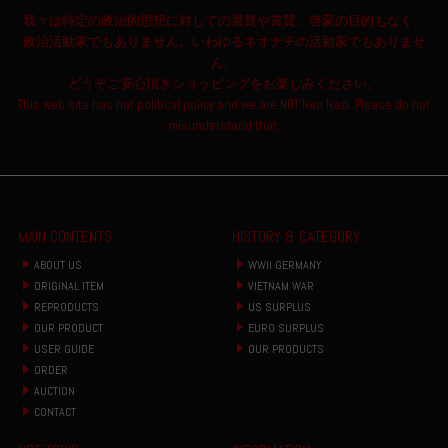
我々は特定の政治的思想に対しての翼賛や賞賛、啓蒙の目的もなく、
政治活動家でもありません。いわゆるネオナチの活動家でもありませ
ん。
どうぞご安心頂きショッピングをお楽しみください。
This web site has not political policy and we are NOT Neo Nazi. Please do not
misunderstand that.
MAIN CONTENTS
HISTORY & CATEGORY
ABOUT US
WWII GERMANY
ORIGINAL ITEM
VIETNAM WAR
REPRODUCTS
US SURPLUS
OUR PRODUCT
EURO SURPLUS
USER GUIDE
OUR PRODUCTS
ORDER
AUCTION
CONTACT