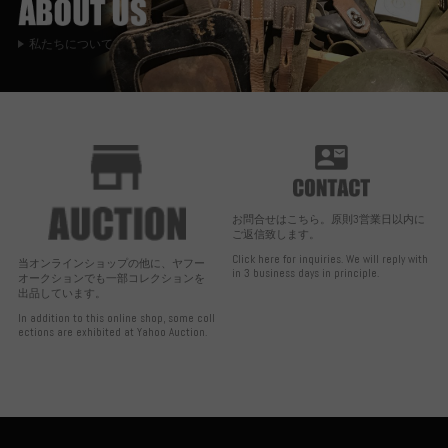
私たちについて
お問合せはこちら。原則3営業日以内に
ご返信致します。
Click here for inquiries. We will reply with
当オンラインショップの他に、ヤフー
in 3 business days in principle.
オークションでも一部コレクションを
出品しています。
In addition to this online shop, some coll
ections are exhibited at Yahoo Auction.