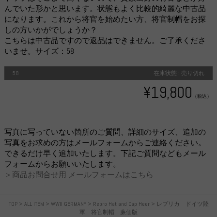
んでいた形かと思います。状態もよく比較的綺麗な中古品
になります。これから将官を始めたい方、将官制帽をお探
しの方いかがでしょうか？
こちらは中古品ですので返品はできません。ご了承くださ
いませ。サイズ：58
58
在庫状態 : 売り切れ
¥19,800
（税込）
写真に写っていない箇所のご質問、詳細のサイズ、追加の
写真をお求めの方はメールフォームからご連絡ください。
できるだけ早く追加いたします。下記ご質問などもメール
フォームからお願いいたします。
＞商品お問合せ用 メールフォームはこちら
TOP
>
ALL ITEM
>
WWII GERMANY
>
Repro Hat and Cap Heer
>
レプリカ ドイツ陸
軍 将官制帽 廉価版