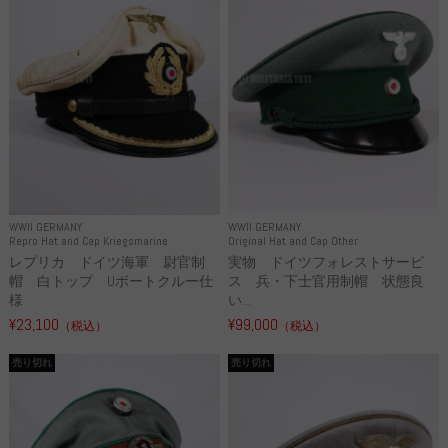
WWII GERMANY
WWII GERMANY
Repro Hat and Cap Kriegsmarine
Original Hat and Cap Other
レプリカ ドイツ海軍 尉官制
実物 ドイツフォレストサービ
帽 白トップ Uボートクルー仕
ス 兵・下士官用制帽 状態良
様
い...
¥23,100
¥99,000
（税込）
（税込）
売り切れ
売り切れ