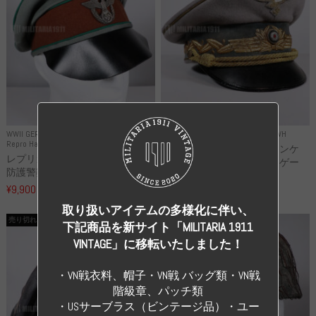
WWII GERMANY
WWII GERMANY
Repro Uniforms WH
Repro Hat and Cap Police and other
レプリカ ミヒャエル・ヤンケ
レプリカ ドイツ秩序警察 都市
製 国家元帥 ヘルマン・ゲー
防護警察 クラッシュキャップ...
リ...
¥9,900
（税込）
¥55,000
（税込）
取り扱いアイテムの多様化に伴い、
売り切れ
売り切れ
下記商品を新サイト「MILITARIA 1911
VINTAGE」に移転いたしました！
・VN戦衣料、帽子・VN戦 バッグ類・VN戦
階級章、パッチ類
・USサーブラス（ビンテージ品）・ユー