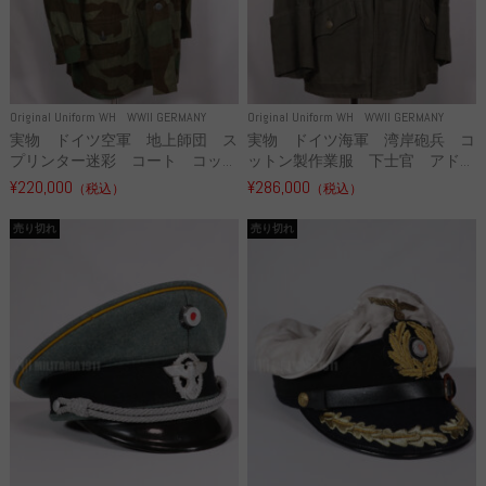
Original Uniform WH
WWII GERMANY
Original Uniform WH
WWII GERMANY
実物 ドイツ空軍 地上師団 ス
実物 ドイツ海軍 湾岸砲兵 コ
プリンター迷彩 コート コッ...
ットン製作業服 下士官 アド...
¥220,000
¥286,000
（税込）
（税込）
売り切れ
売り切れ