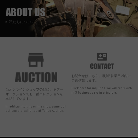
私たちについて
お問合せはこちら。原則3営業日以内に
ご返信致します。
Click here for inquiries. We will reply with
当オンラインショップの他に、ヤフー
in 3 business days in principle.
オークションでも一部コレクションを
出品しています。
In addition to this online shop, some coll
ections are exhibited at Yahoo Auction.