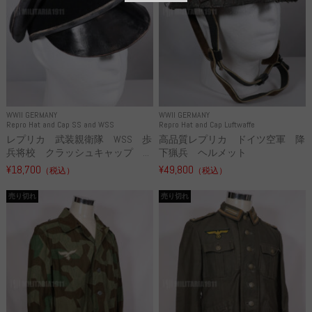
WWII GERMANY
WWII GERMANY
Repro Hat and Cap SS and WSS
Repro Hat and Cap Luftwaffe
レプリカ 武装親衛隊 WSS 歩
高品質レプリカ ドイツ空軍 降
兵将校 クラッシュキャップ ...
下猟兵 ヘルメット
¥18,700
¥49,800
（税込）
（税込）
売り切れ
売り切れ