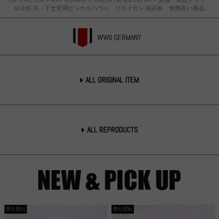
TOP
>
ALL ITEM
>
WWII GERMANY
>
Original Hat and Cap WH
>
実物 帝政ドイツ
M1895 兵・下士官用ピッケルハウベ ブロイセン 砲兵科 状態良い美品
WWII GERMANY
ALL ORIGINAL ITEM
ALL REPRODUCTS
売り切れ
売り切れ