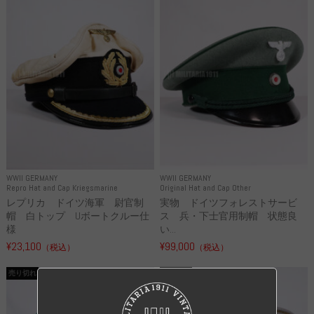
WWII GERMANY
WWII GERMANY
Repro Hat and Cap Kriegsmarine
Original Hat and Cap Other
レプリカ ドイツ海軍 尉官制
実物 ドイツフォレストサービ
帽 白トップ Uボートクルー仕
ス 兵・下士官用制帽 状態良
様
い...
¥23,100
¥99,000
（税込）
（税込）
売り切れ
売り切れ