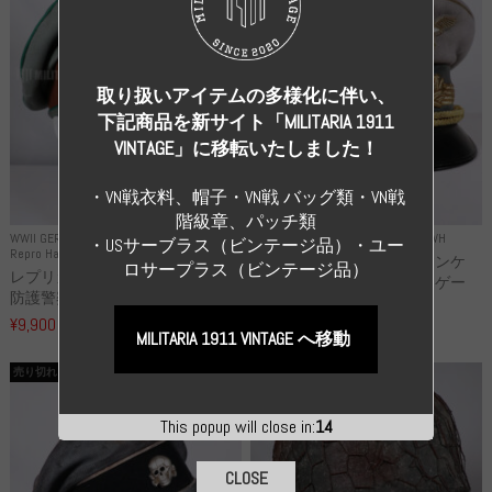
取り扱いアイテムの多様化に伴い、
下記商品を新サイト「MILITARIA 1911
VINTAGE」に移転いたしました！
・VN戦衣料、帽子・VN戦 バッグ類・VN戦
階級章、パッチ類
WWII GERMANY
WWII GERMANY
Repro Uniforms WH
・USサーブラス（ビンテージ品）・ユー
Repro Hat and Cap Police and other
レプリカ ミヒャエル・ヤンケ
ロサープラス（ビンテージ品）
レプリカ ドイツ秩序警察 都市
製 国家元帥 ヘルマン・ゲー
防護警察 クラッシュキャップ...
リ...
¥9,900
（税込）
¥55,000
（税込）
MILITARIA 1911 VINTAGE へ移動
売り切れ
売り切れ
This popup will close in:
13
CLOSE