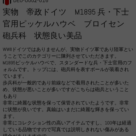
DEU-O002-016
実物 帝政ドイツ M1895 兵・下士
官用ピッケルハウベ ブロイセン
砲兵科 状態良い美品
WWIIドイツではありませんが、実物ドイツ軍であり陸軍とい
うことでこのカテゴリーに陳列させていただきます。
M1895ピッケルハウベで、スタンダードな兵・下士官用のフ
ォルムです。トップには、砲兵科を表すボールが装着され
ています。
歩兵科が一般的であり前線などで着用されたことが多いた
め、状態が悪いことが多いですがこちらは砲兵ということ
もあり
非常に綺麗な状態を保って保管されていたようです。非常
に状態が良いです。真鍮はいまだに綺麗な輝きを保ってい
ます。
非常にコレクション性の高いアイテムですし、100年は経過
している品物ですので写真では説明しきれない傷みがある