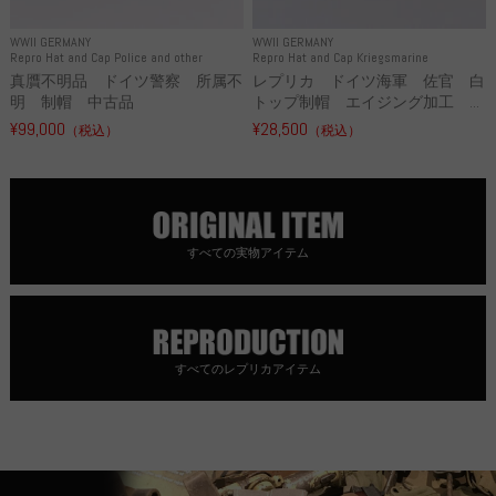
WWII GERMANY
WWII GERMANY
Repro Hat and Cap Police and other
Repro Hat and Cap Kriegsmarine
真贋不明品 ドイツ警察 所属不
レプリカ ドイツ海軍 佐官 白
明 制帽 中古品
トップ制帽 エイジング加工 ...
¥99,000
¥28,500
（税込）
（税込）
すべての実物アイテム
すべてのレプリカアイテム