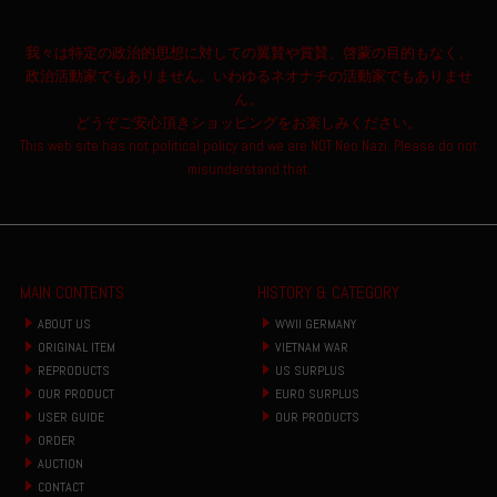
我々は特定の政治的思想に対しての翼賛や賞賛、啓蒙の目的もなく、
政治活動家でもありません。いわゆるネオナチの活動家でもありませ
ん。
どうぞご安心頂きショッピングをお楽しみください。
This web site has not political policy and we are NOT Neo Nazi. Please do not
misunderstand that.
MAIN CONTENTS
HISTORY & CATEGORY
ABOUT US
WWII GERMANY
ORIGINAL ITEM
VIETNAM WAR
REPRODUCTS
US SURPLUS
OUR PRODUCT
EURO SURPLUS
USER GUIDE
OUR PRODUCTS
ORDER
AUCTION
CONTACT