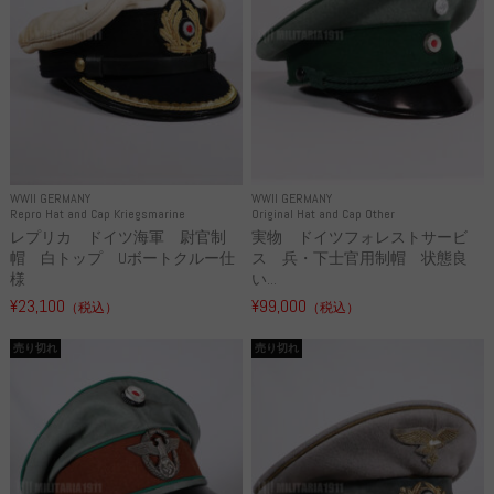
WWII GERMANY
WWII GERMANY
Repro Hat and Cap Kriegsmarine
Original Hat and Cap Other
レプリカ ドイツ海軍 尉官制
実物 ドイツフォレストサービ
帽 白トップ Uボートクルー仕
ス 兵・下士官用制帽 状態良
様
い...
¥23,100
¥99,000
（税込）
（税込）
売り切れ
売り切れ