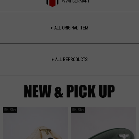
WWII GERMANY
ALL ORIGINAL ITEM
ALL REPRODUCTS
売り切れ
売り切れ