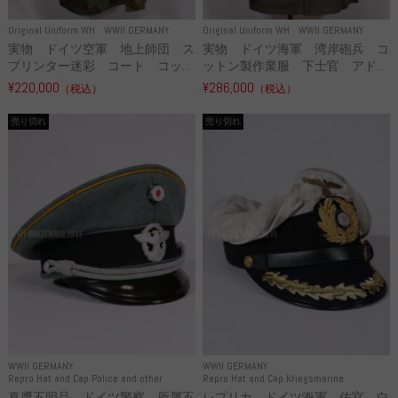
Original Uniform WH
WWII GERMANY
Original Uniform WH
WWII GERMANY
実物 ドイツ空軍 地上師団 ス
実物 ドイツ海軍 湾岸砲兵 コ
プリンター迷彩 コート コッ...
ットン製作業服 下士官 アド...
¥220,000
¥286,000
（税込）
（税込）
売り切れ
売り切れ
WWII GERMANY
WWII GERMANY
Repro Hat and Cap Police and other
Repro Hat and Cap Kriegsmarine
真贋不明品 ドイツ警察 所属不
レプリカ ドイツ海軍 佐官 白