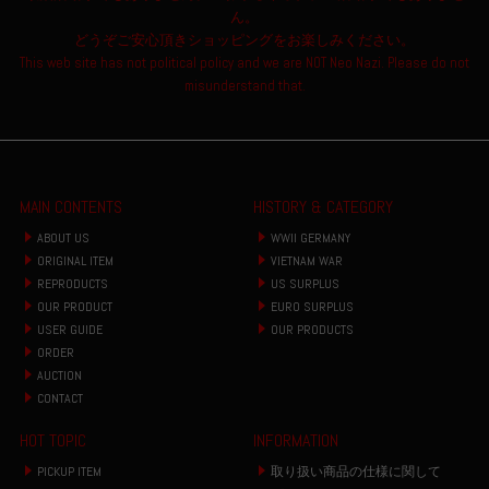
ん。
どうぞご安心頂きショッピングをお楽しみください。
This web site has not political policy and we are NOT Neo Nazi. Please do not
misunderstand that.
MAIN CONTENTS
HISTORY & CATEGORY
ABOUT US
WWII GERMANY
ORIGINAL ITEM
VIETNAM WAR
REPRODUCTS
US SURPLUS
OUR PRODUCT
EURO SURPLUS
USER GUIDE
OUR PRODUCTS
ORDER
AUCTION
CONTACT
HOT TOPIC
INFORMATION
PICKUP ITEM
取り扱い商品の仕様に関して