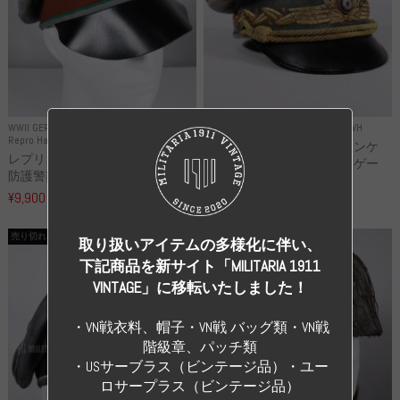
WWII GERMANY
WWII GERMANY
Repro Uniforms WH
Repro Hat and Cap Police and other
レプリカ ミヒャエル・ヤンケ
レプリカ ドイツ秩序警察 都市
製 国家元帥 ヘルマン・ゲー
防護警察 クラッシュキャップ...
リ...
¥9,900
（税込）
¥55,000
（税込）
売り切れ
売り切れ
取り扱いアイテムの多様化に伴い、
下記商品を新サイト「MILITARIA 1911
VINTAGE」に移転いたしました！
・VN戦衣料、帽子・VN戦 バッグ類・VN戦
階級章、パッチ類
・USサーブラス（ビンテージ品）・ユー
ロサープラス（ビンテージ品）