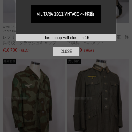
MILITARIA 1911 VINTAGE へ移動
WWII GERMANY
WWII GERMANY
Repro Hat and Cap SS and WSS
Repro Hat and Cap Luftwaffe
レプリカ 武装親衛隊 WSS 歩
高品質レプリカ ドイツ空軍 降
This popup will close in:
14
兵将校 クラッシュキャップ ...
下猟兵 ヘルメット
¥18,700
¥49,800
（税込）
（税込）
CLOSE
売り切れ
売り切れ