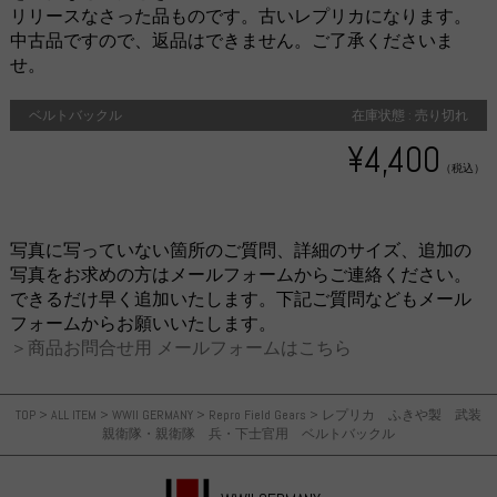
リリースなさった品ものです。古いレプリカになります。
中古品ですので、返品はできません。ご了承くださいま
せ。
ベルトバックル
在庫状態 : 売り切れ
¥4,400
（税込）
写真に写っていない箇所のご質問、詳細のサイズ、追加の
写真をお求めの方はメールフォームからご連絡ください。
できるだけ早く追加いたします。下記ご質問などもメール
フォームからお願いいたします。
＞商品お問合せ用 メールフォームはこちら
TOP
>
ALL ITEM
>
WWII GERMANY
>
Repro Field Gears
>
レプリカ ふきや製 武装
親衛隊・親衛隊 兵・下士官用 ベルトバックル