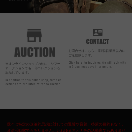
お問合せはこちら。原則3営業日以内に
ご返信致します。
Click here for inquiries. We will reply with
当オンラインショップの他に、ヤフー
in 3 business days in principle.
オークションでも一部コレクションを
出品しています。
In addition to this online shop, some coll
ections are exhibited at Yahoo Auction.
我々は特定の政治的思想に対しての翼賛や賞賛、啓蒙の目的もなく、
政治活動家でもありません。いわゆるネオナチの活動家でもありませ