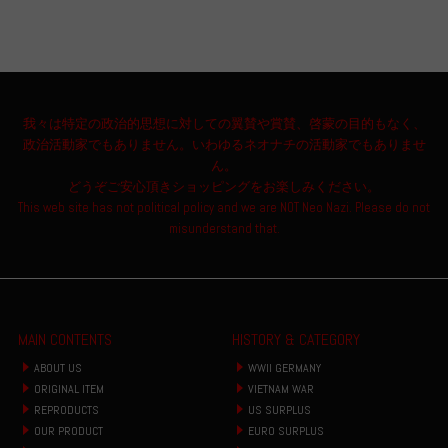
我々は特定の政治的思想に対しての翼賛や賞賛、啓蒙の目的もなく、
政治活動家でもありません。いわゆるネオナチの活動家でもありませ
ん。
どうぞご安心頂きショッピングをお楽しみください。
This web site has not political policy and we are NOT Neo Nazi. Please do not
misunderstand that.
MAIN CONTENTS
HISTORY & CATEGORY
ABOUT US
WWII GERMANY
ORIGINAL ITEM
VIETNAM WAR
REPRODUCTS
US SURPLUS
OUR PRODUCT
EURO SURPLUS