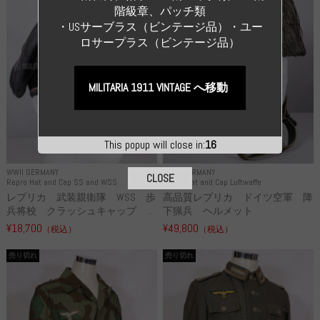
階級章、パッチ類
・USサーブラス（ビンテージ品）・ユー
ロサープラス（ビンテージ品）
MILITARIA 1911 VINTAGE へ移動
This popup will close in:
14
WWII GERMANY
WWII GERMANY
CLOSE
Repro Hat and Cap SS and WSS
Repro Hat and Cap Luftwaffe
レプリカ 武装親衛隊 WSS 歩
高品質レプリカ ドイツ空軍 降
兵将校 クラッシュキャップ ...
下猟兵 ヘルメット
¥18,700
¥49,800
（税込）
（税込）
売り切れ
売り切れ