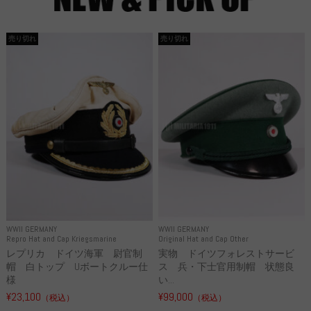
売り切れ
売り切れ
WWII GERMANY
WWII GERMANY
Repro Hat and Cap Kriegsmarine
Original Hat and Cap Other
レプリカ ドイツ海軍 尉官制
実物 ドイツフォレストサービ
帽 白トップ Uボートクルー仕
ス 兵・下士官用制帽 状態良
様
い...
¥23,100
¥99,000
（税込）
（税込）