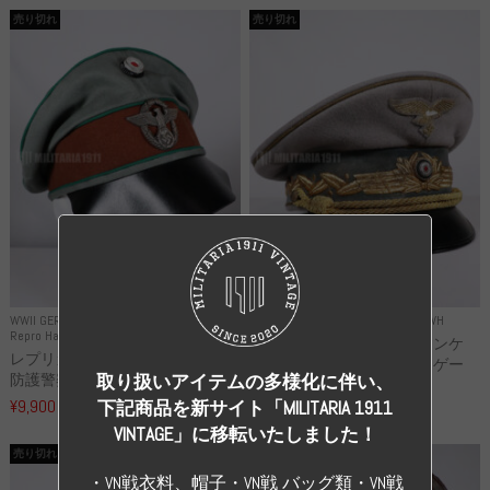
売り切れ
売り切れ
WWII GERMANY
WWII GERMANY
Repro Uniforms WH
Repro Hat and Cap Police and other
レプリカ ミヒャエル・ヤンケ
レプリカ ドイツ秩序警察 都市
製 国家元帥 ヘルマン・ゲー
防護警察 クラッシュキャップ...
取り扱いアイテムの多様化に伴い、
リ...
¥9,900
下記商品を新サイト「MILITARIA 1911
（税込）
¥55,000
（税込）
VINTAGE」に移転いたしました！
売り切れ
売り切れ
・VN戦衣料、帽子・VN戦 バッグ類・VN戦