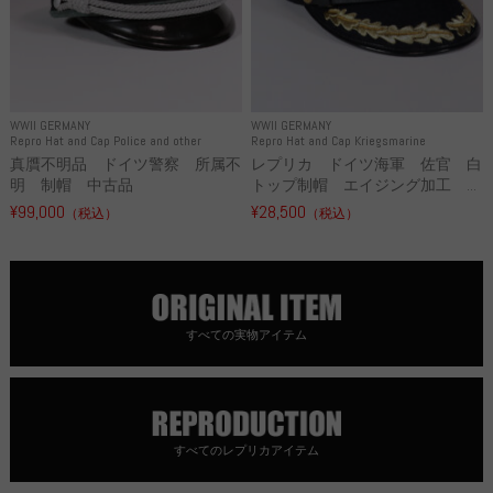
WWII GERMANY
WWII GERMANY
Repro Hat and Cap Police and other
Repro Hat and Cap Kriegsmarine
真贋不明品 ドイツ警察 所属不
レプリカ ドイツ海軍 佐官 白
明 制帽 中古品
トップ制帽 エイジング加工 ...
¥99,000
¥28,500
（税込）
（税込）
すべての実物アイテム
すべてのレプリカアイテム