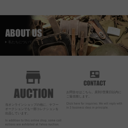
私たちについて
お問合せはこちら。原則3営業日以内に
ご返信致します。
Click here for inquiries. We will reply with
当オンラインショップの他に、ヤフー
in 3 business days in principle.
オークションでも一部コレクションを
出品しています。
In addition to this online shop, some coll
ections are exhibited at Yahoo Auction.