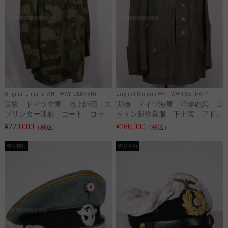
Original Uniform WH
WWII GERMANY
Original Uniform WH
WWII GERMANY
実物 ドイツ空軍 地上師団 ス
実物 ドイツ海軍 湾岸砲兵 コ
プリンター迷彩 コート コッ...
ットン製作業服 下士官 アド...
¥220,000
¥286,000
（税込）
（税込）
売り切れ
売り切れ