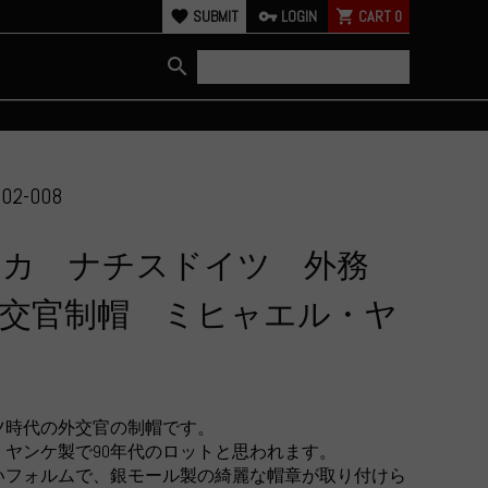
favorite
SUBMIT
vpn_key
LOGIN
shopping_cart
CART
0
search
02-008
リカ ナチスドイツ 外務
外交官制帽 ミヒャエル・ヤ
製
ツ時代の外交官の制帽です。
・ヤンケ製で90年代のロットと思われます。
いフォルムで、銀モール製の綺麗な帽章が取り付けら