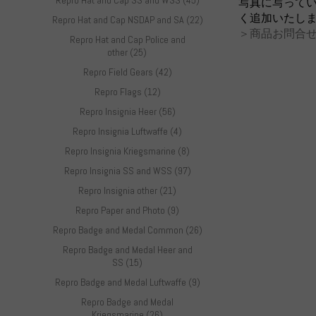
Repro Hat and Cap SS and WSS (45)
写真に写って
く追加いたし
Repro Hat and Cap NSDAP and SA (22)
＞商品お問合せ
Repro Hat and Cap Police and
other (25)
Repro Field Gears (42)
Repro Flags (12)
Repro Insignia Heer (56)
Repro Insignia Luftwaffe (4)
Repro Insignia Kriegsmarine (8)
Repro Insignia SS and WSS (97)
Repro Insignia other (21)
Repro Paper and Photo (9)
Repro Badge and Medal Common (26)
Repro Badge and Medal Heer and
SS (15)
Repro Badge and Medal Luftwaffe (9)
Repro Badge and Medal
Kriegsmarine (26)