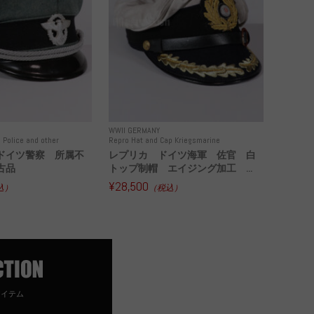
WWII GERMANY
 Police and other
Repro Hat and Cap Kriegsmarine
ドイツ警察 所属不
レプリカ ドイツ海軍 佐官 白
古品
トップ制帽 エイジング加工 ...
¥28,500
込）
（税込）
アイテム