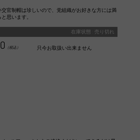
。
外交官制帽は珍しいので、党組織がお好きな方には満
ると思います。
在庫状態 : 売り切れ
00
只今お取扱い出来ません
（税込）