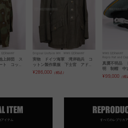
I GERMANY
Original Uniform WH
WWII GERMANY
WWII GERMANY
Repro Hat and Cap
地上師団 ス
実物 ドイツ海軍 湾岸砲兵 コ
真贋不明品 
ト コッ...
ットン製作業服 下士官 アド...
明 制帽 中
¥286,000
（税込）
¥99,000
（税
物アイテム
すべてのレプリカ