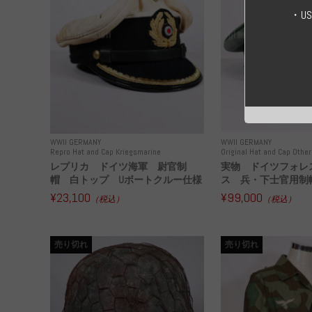
・U
WWII GERMANY
WWII GERMANY
Repro Hat and Cap Kriegsmarine
Original Hat and Cap Other
レプリカ ドイツ海軍 尉官制
実物 ドイツフォレ
帽 白トップ Uボートクルー仕様
ス 兵・下士官用制帽
¥23,100
¥99,000
（税込）
（税込）
売り切れ
売り切れ