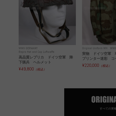
WWII GERMANY
Original Uniform WH
WWI
Repro Hat and Cap Luftwaffe
実物 ドイツ空軍 
高品質レプリカ ドイツ空軍 降
プリンター迷彩 コー
下猟兵 ヘルメット
¥220,000
（税込）
¥49,800
（税込）
すべての実