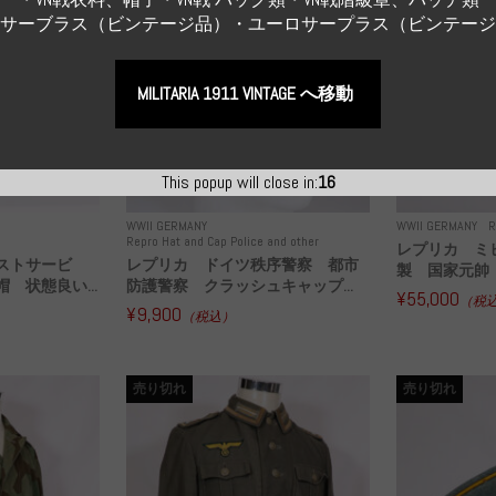
Sサーブラス（ビンテージ品）・ユーロサープラス（ビンテー
MILITARIA 1911 VINTAGE へ移動
This popup will close in:
15
WWII GERMANY
WWII GERMANY
R
Repro Hat and Cap Police and other
レプリカ ミ
ストサービ
レプリカ ドイツ秩序警察 都市
製 国家元帥 
 状態良い...
防護警察 クラッシュキャップ...
¥55,000
（税
¥9,900
（税込）
売り切れ
売り切れ