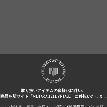
売り切れ
売り切れ
取り扱いアイテムの多様化に伴い、
商品を新サイト「MILITARIA 1911 VINTAGE」に移転いたしま
・VN戦衣料、帽子・VN戦 バッグ類・VN戦階級章、パッチ類