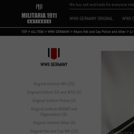
We buy sell and trade for everyone int
WWII GERMANY ORIGINAL
WWII 
TOP
>
ALL ITEM
>
WWII GERMANY
>
Repro Hat and Cap Police and other
>
レ
WWII GERMANY
Original Uniform WH (20)
Original Uniform SS and WSS (4)
Original Uniform Police (3)
Original Uniform NSDAP and
Organization (6)
Original Uniform Other (0)
Original Hat and Cap WH (10)