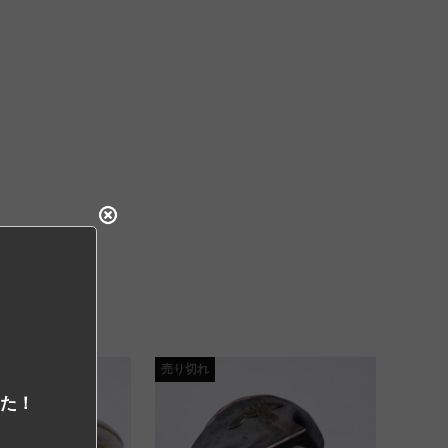
売り切れ
した！