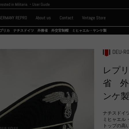
erested in Militaria.・User Guide
GERMANY REPRO
About us
Contact
Vintage Store
プリカ ナチスドイツ 外務省 外交官制帽 ミヒャエル・ヤンケ製
DEU-R0
レプ
省 
ンケ
ナチスドイ
ミヒャエル
トップの高