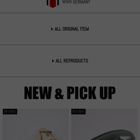
WWII GERMANY
ALL ORIGINAL ITEM
ALL REPRODUCTS
売り切れ
売り切れ