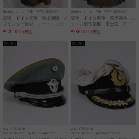
Original Uniform WH
WWII GERMANY
Original Uniform WH
WWII GERMANY
実物 ドイツ空軍 地上師団 ス
実物 ドイツ海軍 湾岸砲兵 コ
プリンター迷彩 コート コッ...
ットン製作業服 下士官 アド...
¥220,000
¥286,000
（税込）
（税込）
売り切れ
売り切れ
WWII GERMANY
WWII GERMANY
Repro Hat and Cap Police and other
Repro Hat and Cap Kriegsmarine