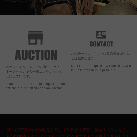
私たちについて
お問合せはこちら。原則3営業日以内に
ご返信致します。
Click here for inquiries. We will reply with
当オンラインショップの他に、ヤフー
in 3 business days in principle.
オークションでも一部コレクションを
出品しています。
In addition to this online shop, some coll
ections are exhibited at Yahoo Auction.
我々は特定の政治的思想に対しての翼賛や賞賛、啓蒙の目的もなく、
政治活動家でもありません。いわゆるネオナチの活動家でもありませ