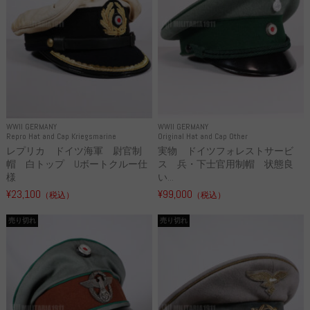
WWII GERMANY
WWII GERMANY
Repro Hat and Cap Kriegsmarine
Original Hat and Cap Other
レプリカ ドイツ海軍 尉官制
実物 ドイツフォレストサービ
帽 白トップ Uボートクルー仕
ス 兵・下士官用制帽 状態良
様
い...
¥23,100
¥99,000
（税込）
（税込）
売り切れ
売り切れ