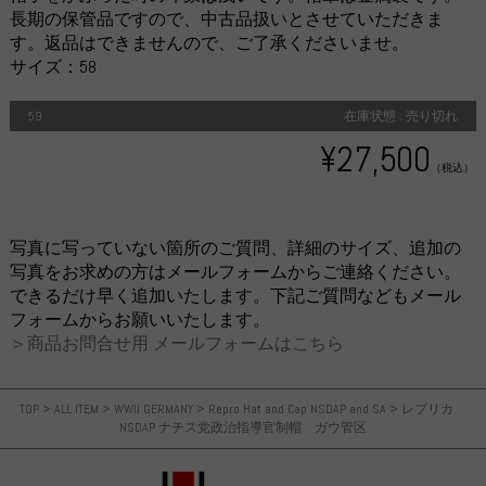
長期の保管品ですので、中古品扱いとさせていただきま
す。返品はできませんので、ご了承くださいませ。
サイズ：58
59
在庫状態 : 売り切れ
¥27,500
（税込）
写真に写っていない箇所のご質問、詳細のサイズ、追加の
写真をお求めの方はメールフォームからご連絡ください。
できるだけ早く追加いたします。下記ご質問などもメール
フォームからお願いいたします。
＞商品お問合せ用 メールフォームはこちら
TOP
>
ALL ITEM
>
WWII GERMANY
>
Repro Hat and Cap NSDAP and SA
>
レプリカ
NSDAP ナチス党政治指導官制帽 ガウ管区