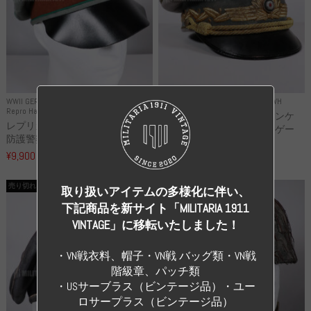
WWII GERMANY
WWII GERMANY
Repro Uniforms WH
Repro Hat and Cap Police and other
レプリカ ミヒャエル・ヤンケ
レプリカ ドイツ秩序警察 都市
製 国家元帥 ヘルマン・ゲー
防護警察 クラッシュキャップ...
リ...
¥9,900
（税込）
¥55,000
（税込）
売り切れ
売り切れ
取り扱いアイテムの多様化に伴い、
下記商品を新サイト「MILITARIA 1911
VINTAGE」に移転いたしました！
・VN戦衣料、帽子・VN戦 バッグ類・VN戦
階級章、パッチ類
・USサーブラス（ビンテージ品）・ユー
ロサープラス（ビンテージ品）