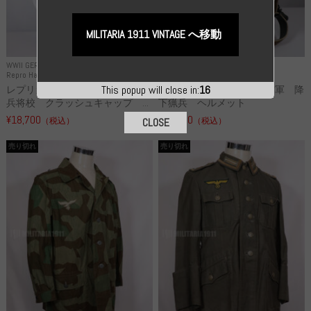
MILITARIA 1911 VINTAGE へ移動
WWII GERMANY
WWII GERMANY
Repro Hat and Cap SS and WSS
Repro Hat and Cap Luftwaffe
This popup will close in:
15
レプリカ 武装親衛隊 WSS 歩
高品質レプリカ ドイツ空軍 降
兵将校 クラッシュキャップ ...
下猟兵 ヘルメット
¥18,700
¥49,800
（税込）
（税込）
CLOSE
売り切れ
売り切れ