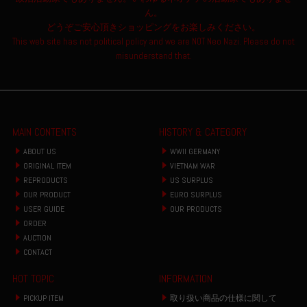
ん。
どうぞご安心頂きショッピングをお楽しみください。
This web site has not political policy and we are NOT Neo Nazi. Please do not
misunderstand that.
MAIN CONTENTS
HISTORY & CATEGORY
ABOUT US
WWII GERMANY
ORIGINAL ITEM
VIETNAM WAR
REPRODUCTS
US SURPLUS
OUR PRODUCT
EURO SURPLUS
USER GUIDE
OUR PRODUCTS
ORDER
AUCTION
CONTACT
HOT TOPIC
INFORMATION
PICKUP ITEM
取り扱い商品の仕様に関して