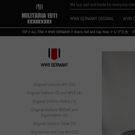
We buy sell and trade for everyone int
WWII GERMANY ORIGINAL
WWII 
TOP
>
ALL ITEM
>
WWII GERMANY
>
Repro Hat and Cap Heer
>
レプリカ 
WWII GERMANY
Original Uniform WH (20)
Original Uniform SS and WSS (4)
Original Uniform Police (3)
Original Uniform NSDAP and
Organization (6)
Original Uniform Other (0)
Original Hat and Cap WH (10)