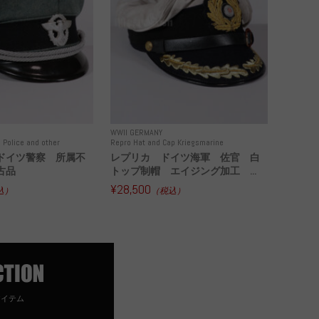
WWII GERMANY
 Police and other
Repro Hat and Cap Kriegsmarine
ドイツ警察 所属不
レプリカ ドイツ海軍 佐官 白
古品
トップ制帽 エイジング加工 ...
¥28,500
込）
（税込）
アイテム