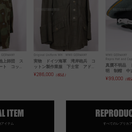
I GERMANY
Original Uniform WH
WWII GERMANY
WWII GERMANY
Repro Hat and Cap
地上師団 ス
実物 ドイツ海軍 湾岸砲兵 コ
真贋不明品 
ト コッ...
ットン製作業服 下士官 アド...
明 制帽 中
¥286,000
（税込）
¥99,000
（税
物アイテム
すべてのレプリカ