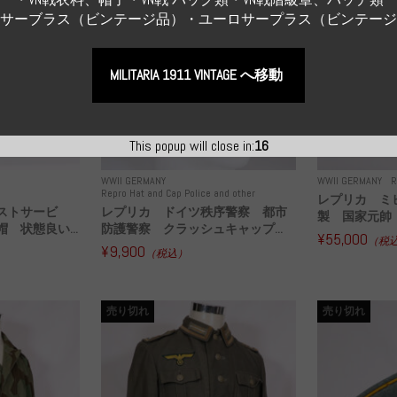
Sサーブラス（ビンテージ品）・ユーロサープラス（ビンテー
MILITARIA 1911 VINTAGE へ移動
This popup will close in:
14
WWII GERMANY
WWII GERMANY
R
Repro Hat and Cap Police and other
レプリカ ミ
ストサービ
レプリカ ドイツ秩序警察 都市
製 国家元帥 
 状態良い...
防護警察 クラッシュキャップ...
¥55,000
（税
¥9,900
（税込）
売り切れ
売り切れ