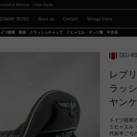
erested in Militaria.・User Guide
GERMANY REPRO
About us
Contact
Vintage Store
ドイツ陸軍 将校 クラッシュキャップ ミヒャエル・ヤンケ製 中古品
DEU-R0
レプ
ラッ
ヤン
ドイツ陸軍
ミヒャエル
代前半ごろ