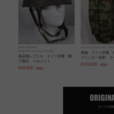
WWII GERMANY
Original Uniform WH
WWI
Repro Hat and Cap Luftwaffe
実物 ドイツ空軍 
高品質レプリカ ドイツ空軍 降
プリンター迷彩 コー
下猟兵 ヘルメット
¥220,000
（税込）
¥49,800
（税込）
すべての実