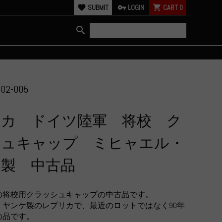
favorite
SUBMIT
vpn_key
LOGIN
shopping_cart
CART
0
search
02-005
リカ ドイツ陸軍 将校 ク
シュキャップ ミヒャエル・
ケ製 中古品
の将校用クラッシュキャップの中古品です。
・ヤンケ製のレプリカで、最近のロットではなく90年
の品です。