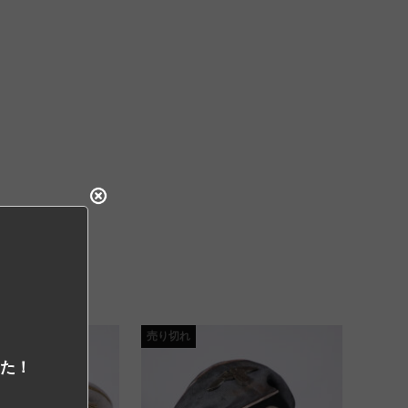
売り切れ
した！