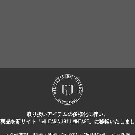
売り切れ
売り切れ
取り扱いアイテムの多様化に伴い、
商品を新サイト「MILITARIA 1911 VINTAGE」に移転いたしま
・VN戦衣料、帽子・VN戦 バッグ類・VN戦階級章、パッチ類