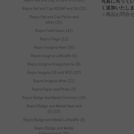
Repro Hat and Cap SS and WSS (45)
写真に写って
く追加いたし
Repro Hat and Cap NSDAP and SA (22)
＞商品お問合せ
Repro Hat and Cap Police and
other (25)
Repro Field Gears (42)
Repro Flags (12)
Repro Insignia Heer (56)
Repro Insignia Luftwaffe (4)
Repro Insignia Kriegsmarine (8)
Repro Insignia SS and WSS (97)
Repro Insignia other (21)
Repro Paper and Photo (9)
Repro Badge and Medal Common (26)
Repro Badge and Medal Heer and
SS (15)
Repro Badge and Medal Luftwaffe (9)
Repro Badge and Medal
Kriegsmarine (26)